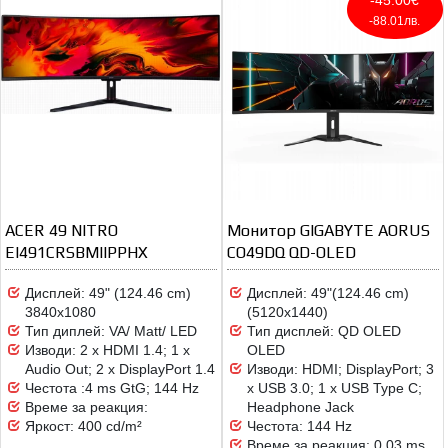
-88.01лв.
ACER 49 NITRO
Монитор GIGABYTE AORUS
EI491CRSBMIIPPHX
CO49DQ QD-OLED
Дисплей: 49" (124.46 cm)
Дисплей: 49"(124.46 cm)
3840x1080
(5120x1440)
Тип диплей: VA/ Matt/ LED
Тип дисплей: QD OLED
Изводи: 2 x HDMI 1.4; 1 x
OLED
Audio Out; 2 x DisplayPort 1.4
Изводи: HDMI; DisplayPort; 3
Честота :4 ms GtG; 144 Hz
x USB 3.0; 1 x USB Type C;
Време за реакция:
Headphone Jack
Яркост: 400 cd/m²
Честота: 144 Hz
Време за реакция: 0.03 ms