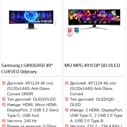
Samsung LS49DG950 49"
MSI MPG 491CQP QD-OLED
CURVED Odyssey
Дисплей: 49"(124.46 cm)
Дисплей: 49"(124.46 cm)
(5120x1440) Anti-Glare,
(5120x1440) Anti-Glare,
Curved 1800R
Curved
Тип дисплей: OLED/OLED
Тип дисплей: OLED/QD-
Изводи: HDMI, Micro HDMI,
OLED
DisplayPort, 2 USB 3.2 Gen1
Изводи: 2 HDMI, DisplayPort,
Type-C, USB Хъб
USB Type-C, 2 USB 2.0 Type
Честота: 240 Hz
A, USB 2.0 Type B
Време за реакция: 0.03ms
Честота: 232.2 - 234.4 KHz /