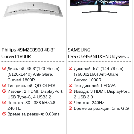
Philips 49M2C8900 48.8"
SAMSUNG
Curved 1800R
LS57CG952NUXEN Odyssey
G9
Дисплей: 48.8"(123.95 cm)
Дисплей: 57" (144.78 cm)
(5120x1440) Anti-Glare,
(7680x2160) Anti-Glare,
Curved 1800R
Curved 1000R
Тип дисплей: QD-OLED/
Тип дисплей: LED/VA
Изводи: 2 HDMI, DisplayPort,
Изводи: 3 HDMI, DisplayPort,
USB Type-C, 4 USB3.2
2 USB 3.0
Честота: 30– 388 kHz/48–
Честота: 240Hz
240 Hz
Време за реакция: 1ms GtG
Време за реакция: 0.03ms