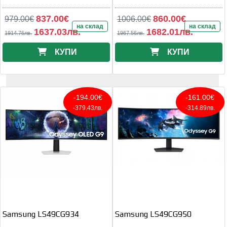
837.00€
860.00€
979.00€
1006.00€
на склад
на склад
1637.03лв.
1682.01лв.
1914.76лв.
1967.56лв.
КУПИ
КУПИ
-194.00€
-161.00€
-379.43лв.
-314.89лв.
Samsung LS49CG934
Samsung LS49CG950