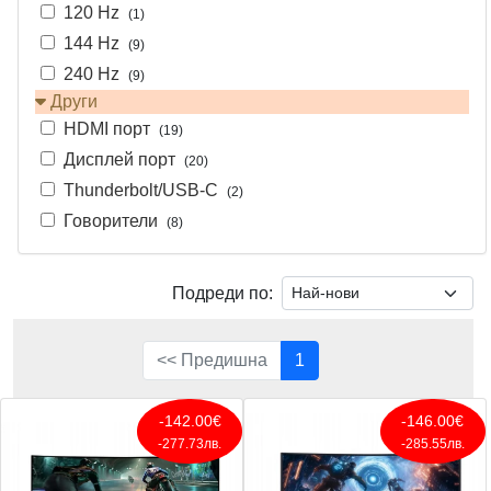
120 Hz
(1)
144 Hz
(9)
240 Hz
(9)
Други
HDMI порт
(19)
Дисплей порт
(20)
Thunderbolt/USB-C
(2)
Говорители
(8)
Подреди по:
<< Предишна
1
-142.00€
-146.00€
-277.73лв.
-285.55лв.