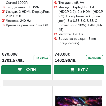
Curved 1000R
Тип дисплей: VA
Тип дисплей: LED/VA
Изводи: DisplayPort 1.4
Изводи: 2 HDMI, DisplayPort,
(HDCP 2.2); 2 x HDMI (HDCP
2 USB 3.0
2.2); Headphone jack (mini-
Честота: 240 Hz
jack); 3 x USB 3.0; USB-C
Време за реакция: 1ms GtG
(power up to 90W); LAN (RJ-
45)
Честота: 120 Hz
Време за реакция: 5 ms
(grey-to-grey)
870.00€
748.00€
на склад
на склад
1701.57лв.
1462.96лв.
КУПИ
КУПИ