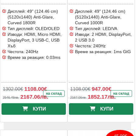
Дисплей: 49" (124.46 cm)
Дисплей: 49" (124.46 cm)
(5120x1440) Anti-Glare,
(5120x1440) Anti-Glare,
Curved 1800R
Curved 1000R
Тип дисплей: OLED/OLED
Тип дисплей: LED/VA
Изводи: HDMI, Micro HDMI,
Изводи: 2 HDMI, DisplayPort,
DisplayPort, 3 USB-C, USB
2 USB 3.0
Хъб
Честота: 240Hz
Честота: 240Hz
Време за реакция: 1ms GtG
Време за реакция: 0.03ms
1108.00€
947.00€
1302.00€
1108.00€
на склад
на склад
2167.06лв.
1852.17лв.
2546.49лв.
2167.06лв.
КУПИ
КУПИ
-45.00€