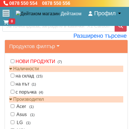
0878 550 554 0878 550 556
Профил
Дейтаком
0
Разширено търсене
Продуктов филтър
НОВИ ПРОДУКТИ
(7)
Наличности
на склад
(15)
на път
(1)
с поръчка
(4)
Производител
Acer
(1)
Asus
(1)
LG
(1)