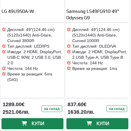
LG 49U950A-W
Samsung LS49FG910 49"
Odyssey G9
Дисплей: 49"(124.46 cm)
Дисплей: 49"(124.46 cm)
(5120x1440) Anti-Glare,
(5120x1440) Anti-Glare,
Curved 3800R
Curved 1000R
Тип дисплей: LED/IPS
Тип дисплей: OLED/VA
Изводи: 2 HDMI, DisplayPort,
Изводи: 2 HDMI, DisplayPort,
USB-C 90W, 2 USB 3.0, USB
2 USB Type-A, USB Type-B
2.0
Честота: 144 Hz
Честота: 144 Hz
Време за реакция: 1ms
Време за реакция: 5ms
(GtG)
1289.00€
837.60€
на склад
на склад
2521.06лв.
1638.20лв.
КУПИ
КУПИ