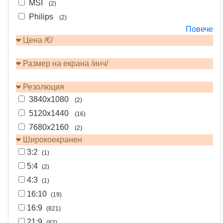
MSI
(2)
Philips
(2)
Повече
Цена /€/
Размер на екрана /инч/
Резолюция
3840x1080
(2)
5120x1440
(16)
7680x2160
(2)
Широкоекранен
3:2
(1)
5:4
(2)
4:3
(1)
16:10
(19)
16:9
(821)
21:9
(82)