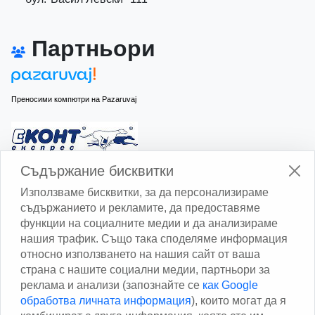
Партньори
Преносими компютри на Pazaruvaj
Изчисли доставката с Еконт
Съдържание бисквитки
Използваме бисквитки, за да персонализираме
съдържанието и рекламите, да предоставяме
функции на социалните медии и да анализираме
нашия трафик. Също така споделяме информация
относно използването на нашия сайт от ваша
Изчисли доставката със Спиди
страна с нашите социални медии, партньори за
реклама и анализи (запознайте се
как Google
Facebook
обработва личната информация
), които могат да я