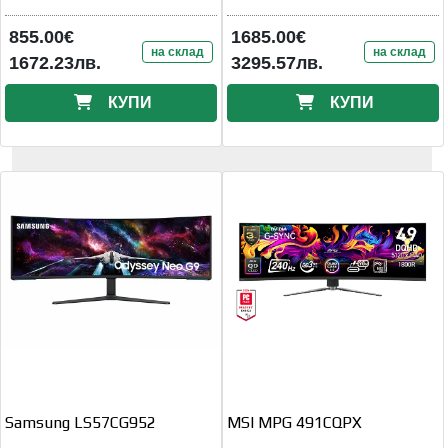
855.00€
1685.00€
на склад
на склад
1672.23лв.
3295.57лв.
КУПИ
КУПИ
Samsung LS57CG952
MSI MPG 491CQPX