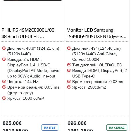
PHILIPS 49M2C8900L/00
Monitor LED Samsung
48.8inch QD-OLED
LS49DG910SUXEN Odyssey
5120x1440 144Hz HDMI
G91SD
Дисплей: 48.9" (124.21 cm)
Дисплей: 49" (124.46 cm)
(5120x1440)
(5120x1440) Anti-Glare,
Изводи: 2 x HDMI;
Curved 1800R
DisplayPort 1.4; USB-C
Тип дисплей: OLED/OLED
(DisplayPort Alt Mode, power
Изводи: HDMI, DisplayPort, 2
up to 90W); Audio line-out
USB Type-C
Честота: 144 Hz
Време за реакция: 0.03ms
Време за реакция: 0.03 ms
Яркост: 250cd/m2
(grey-to-grey)
Яркост: 1000 cd/m²
825.00€
696.00€
на път
на склад
1613.56лв.
1361.26лв.