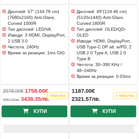
Дисплей: 57" (144.78 cm)
Дисплей: 49"(124.46 cm)
(7680x2160) Anti-Glare,
(5120x1440) Anti-Glare,
Curved 1000R
Curved 1800R
Тип дисплей: LED/VA
Тип дисплей: OLED/QD-
Изводи: 3 HDMI, DisplayPort,
OLED
2 USB 3.0
Изводи: HDMI, DisplayPort,
Честота: 240Hz
USB Type-C DP alt. w/PD, 2
Време за реакция: 1ms GtG
USB 2.0 Type A, USB 2.0
Type B
Честота: 30~390 KHz /
48~240Hz
Време за реакция: 0.03ms
1758.00€
1187.00€
2078.00€
с поръчка
с поръчка
3438.35лв.
2321.57лв.
4064.21лв.
КУПИ
КУПИ