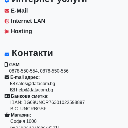
E-Mail
Internet LAN
Hosting
Контакти
GSM:
0878-550-554, 0878-550-556
E-mail адрес:
sales@datacom.bg
help@datacom.bg
Банкова сметка:
IBAN: BG69UNCR76301022598897
BIC: UNCRBGSF
Магазин:
София 1000
бул."Васил Левски" 111