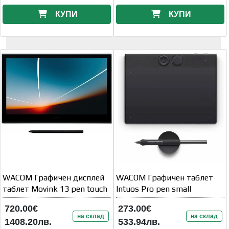
КУПИ
КУПИ
WACOM Графичен дисплей
WACOM Графичен таблет
таблет Movink 13 pen touch
Intuos Pro pen small
720.00€
273.00€
на склад
на склад
1408.20лв.
533.94лв.