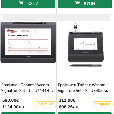
КУПИ
КУПИ
Графичен Таблет Wacom
Графичен Таблет Wacom
Signature Set - DTU1141B&
Signature Set - STU540& sign
sign pro PDF Lite
pro PDF Lite
580.00€
311.00€
с поръчка
с поръчка
1134.38лв.
608.26лв.