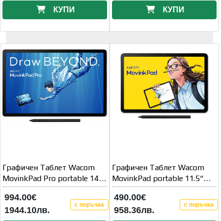
КУПИ
КУПИ
Графичен Таблет Wacom
Графичен Таблет Wacom
MovinkPad Pro portable 14
MovinkPad portable 11.5“
EU/UK/CH
EU/UK/CH
994.00€
490.00€
с поръчка
с поръчка
1944.10лв.
958.36лв.