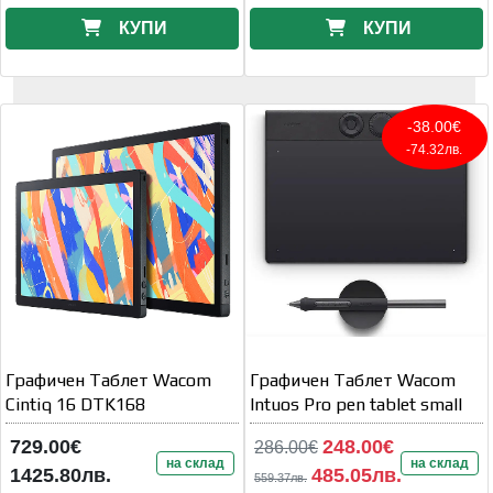
КУПИ
КУПИ
-38.00€
-74.32лв.
Графичен Таблет Wacom
Графичен Таблет Wacom
Cintiq 16 DTK168
Intuos Pro pen tablet small
729.00€
248.00€
286.00€
на склад
на склад
1425.80лв.
485.05лв.
559.37лв.