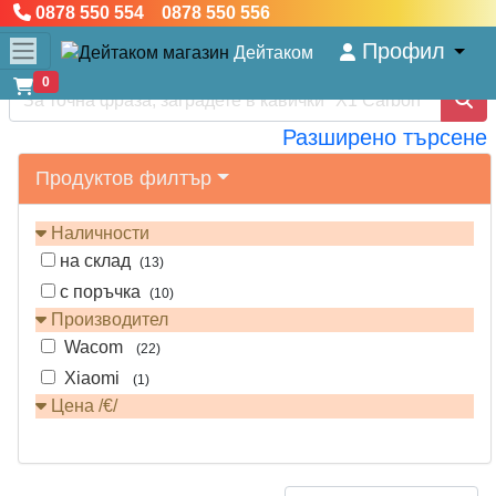
0878 550 554 0878 550 556
Профил
Дейтаком
0
Разширено търсене
Продуктов филтър
Наличности
на склад
(13)
с поръчка
(10)
Производител
Wacom
(22)
Xiaomi
(1)
Цена /€/