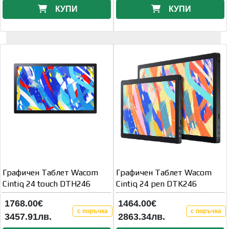
КУПИ
КУПИ
Графичен Таблет Wacom
Графичен Таблет Wacom
Cintiq 24 touch DTH246
Cintiq 24 pen DTK246
1768.00€
1464.00€
с поръчка
с поръчка
3457.91лв.
2863.34лв.