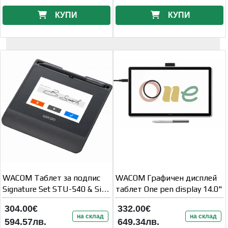
КУПИ
КУПИ
WACOM Таблет за подпис
WACOM Графичен дисплей
Signature Set STU-540 & Sign
таблет One pen display 14.0"
Pro PDF
304.00€
332.00€
на склад
на склад
594.57лв.
649.34лв.