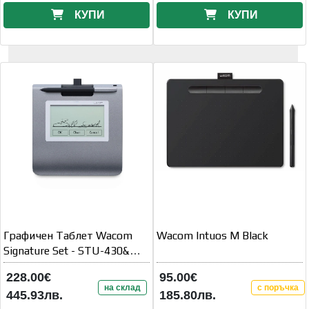
КУПИ
КУПИ
Графичен Таблет Wacom
Wacom Intuos M Black
Signature Set - STU-430&
sign pro PDF Lite
228.00€
95.00€
на склад
с поръчка
445.93лв.
185.80лв.