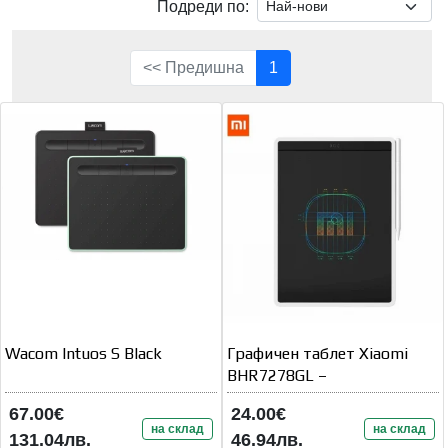
Подреди по:
<< Предишна
1
Wacom Intuos S Black
Графичен таблет Xiaomi
BHR7278GL –
67.00€
24.00€
на склад
на склад
131.04лв.
46.94лв.