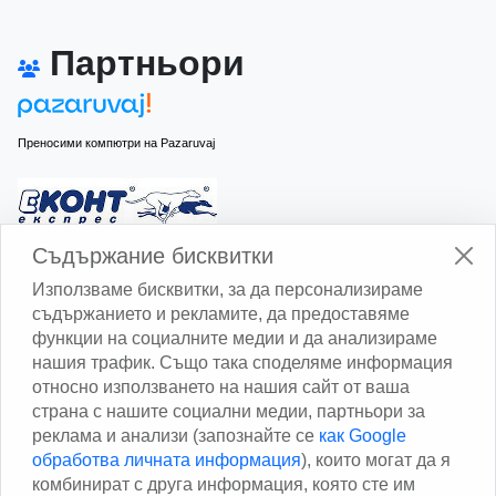
Партньори
Преносими компютри на Pazaruvaj
Изчисли доставката с Еконт
Съдържание бисквитки
Използваме бисквитки, за да персонализираме
съдържанието и рекламите, да предоставяме
функции на социалните медии и да анализираме
нашия трафик. Също така споделяме информация
относно използването на нашия сайт от ваша
Изчисли доставката със Спиди
страна с нашите социални медии, партньори за
реклама и анализи (запознайте се
как Google
Facebook
обработва личната информация
), които могат да я
комбинират с друга информация, която сте им