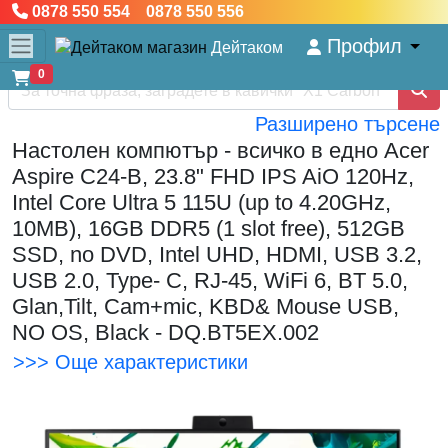
0878 550 554 0878 550 556
Профил
Дейтаком
0
Разширено търсене
Настолен компютър - всичко в едно Acer
Aspire C24-B, 23.8" FHD IPS AiO 120Hz,
Intel Core Ultra 5 115U (up to 4.20GHz,
10MB), 16GB DDR5 (1 slot free), 512GB
SSD, no DVD, Intel UHD, HDMI, USB 3.2,
USB 2.0, Type- C, RJ-45, WiFi 6, BT 5.0,
Glan,Tilt, Cam+mic, KBD& Mouse USB,
NO OS, Black - DQ.BT5EX.002
>>> Още характеристики