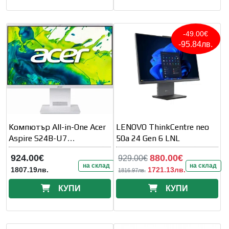
-49.00€
-95.84лв.
Kомпютър All-in-One Acer
LENOVO ThinkCentre neo
Aspire S24B-U7
50a 24 Gen 6 LNL
DQ.BSGEX.004 - 23.8" inch
924.00€
880.00€
929.00€
IPS
на склад
на склад
1807.19лв.
1721.13лв.
1816.97лв.
КУПИ
КУПИ