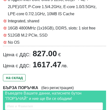
2LPE)/10T, P-Core 1.5/4.2GHz, E-core 1.0/3.5GHz,
LPE-core 0.7/2.1GHz, 10MB IS Cache
Integrated, shared
16GB 4800MHz (1x16GB), DDR5, slots: 1 slot free
512GB M.2 PCIe, SSD
No OS
827.00
Цена с ДДС:
€
1617.47
Цена с ДДС:
лв.
на склад
БЪРЗА ПОРЪЧКА
(без регистрация)
Въведете Вашите данни, натиснете бутон
"ПОРЪЧАЙ" и ние ще Ви се обадим!