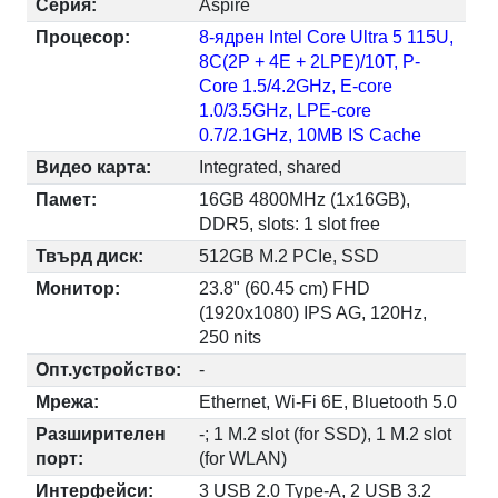
Серия:
Aspire
Процесор:
8-ядрен Intel Core Ultra 5 115U,
8C(2P + 4E + 2LPE)/10T, P-
Core 1.5/4.2GHz, E-core
1.0/3.5GHz, LPE-core
0.7/2.1GHz, 10MB IS Cache
Видео карта:
Integrated, shared
Памет:
16GB 4800MHz (1x16GB),
DDR5, slots: 1 slot free
Твърд диск:
512GB M.2 PCIe, SSD
Монитор:
23.8" (60.45 cm) FHD
(1920x1080) IPS AG, 120Hz,
250 nits
Опт.устройство:
-
Мрежа:
Ethernet, Wi-Fi 6E, Bluetooth 5.0
Разширителен
-; 1 M.2 slot (for SSD), 1 M.2 slot
порт:
(for WLAN)
Интерфейси:
3 USB 2.0 Type-A, 2 USB 3.2