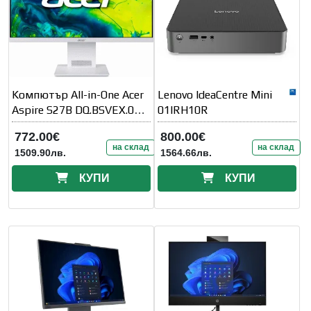
Kомпютър All-in-One Acer
Lenovo IdeaCentre Mini
Aspire S27B DQ.BSVEX.002
01IRH10R
- 27" inch IPS
772.00€
800.00€
на склад
на склад
1509.90лв.
1564.66лв.
КУПИ
КУПИ