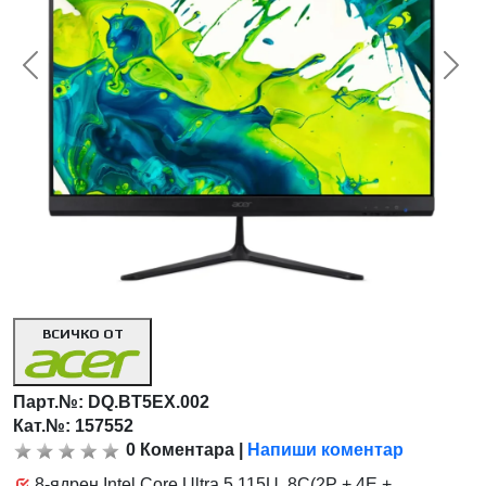
<< Предишна
Сл
ВСИЧКО ОТ
Парт.№:
DQ.BT5EX.002
Кат.№: 157552
0
Коментара
|
Напиши коментар
8-ядрен Intel Core Ultra 5 115U, 8C(2P + 4E +