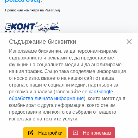
Преносими компютри на Pazaruvaj
Изчисли доставката с Еконт
Съдържание бисквитки
Използваме бисквитки, за да персонализираме
съдържанието и рекламите, да предоставяме
функции на социалните медии и да анализираме
нашия трафик. Също така споделяме информация
относно използването на нашия сайт от ваша
Изчисли доставката със Спиди
страна с нашите социални медии, партньори за
реклама и анализи (запознайте се
как Google
Facebook
обработва личната информация
), които могат да я
комбинират с друга информация, която сте им
предоставили или която са събрали от вашето
използване на техните услуги.
Настройки
Не приемам
Copyright © 2013 - 2026
Дейтаком ООД
Author
EAA.
All