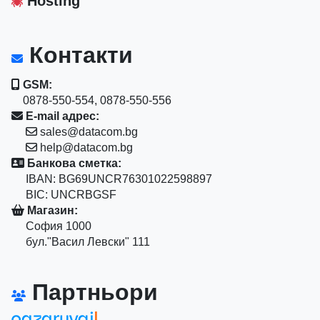
Hosting
Контакти
GSM:
0878-550-554, 0878-550-556
E-mail адрес:
sales@datacom.bg
help@datacom.bg
Банкова сметка:
IBAN: BG69UNCR76301022598897
BIC: UNCRBGSF
Магазин:
София 1000
бул."Васил Левски" 111
Партньори