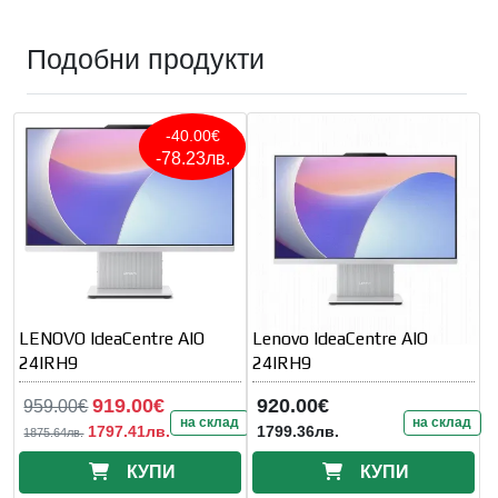
Подобни продукти
-40.00€
-78.23лв.
LENOVO IdeaCentre AIO
Lenovo IdeaCentre AIO
24IRH9
24IRH9
919.00€
920.00€
959.00€
на склад
на склад
1797.41лв.
1799.36лв.
1875.64лв.
КУПИ
КУПИ