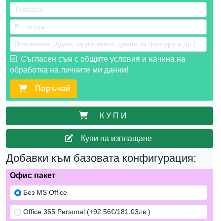
Съгласен съм с общите условия и начина на
обработка на личните ми данни!
Поръчай
К У П И
Купи на изплащане
Добавки към базовата конфигурация:
Офис пакет
Без MS Office
Office 365 Personal (+92.56€/181.03лв.)