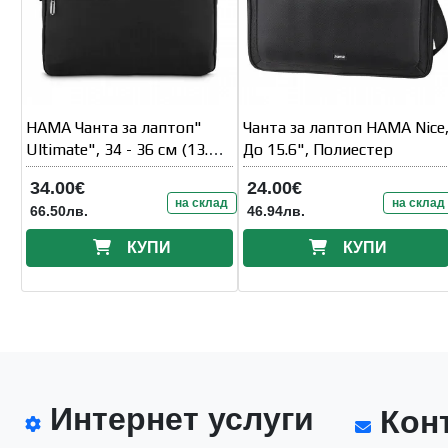
HAMA Чанта за лаптоп"
Чанта за лаптоп HAMA Nice
Ultimate", 34 - 36 см (13.3"
До 15.6", Полиестер
- 14.1" )
34.00€
24.00€
на склад
на склад
66.50лв.
46.94лв.
КУПИ
КУПИ
Интернет услуги
Конт