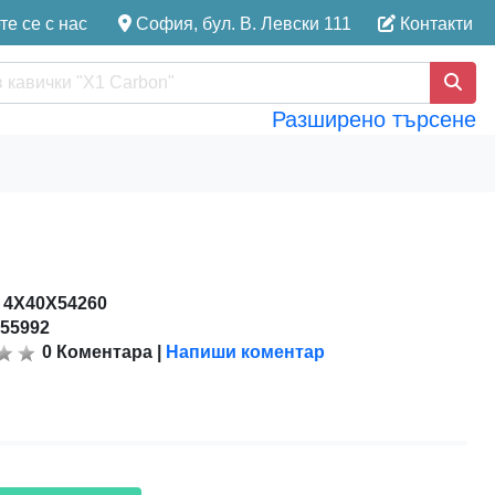
е се с нас
София, бул. В. Левски 111
Контакти
Разширено търсене
:
4X40X54260
155992
0
Коментара
|
Напиши коментар