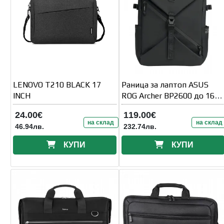
LENOVO T210 BLACK 17
Раница за лаптоп ASUS
INCH
ROG Archer BP2600 до 16" -
Черна
24.00€
119.00€
на склад
на склад
46.94лв.
232.74лв.
КУПИ
КУПИ