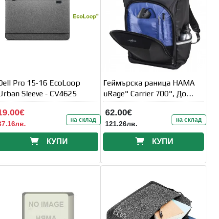
Dell Pro 15-16 EcoLoop
Геймърска раница HAMA
Urban Sleeve - CV4625
uRage" Carrier 700", До
17.3"
19.00€
62.00€
на склад
на склад
37.16лв.
121.26лв.
КУПИ
КУПИ