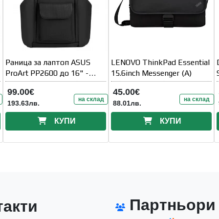
,
Раница за лаптоп ASUS
LENOVO ThinkPad Essential
ProArt PP2600 до 16" -
15.6inch Messenger (A)
Черна
99.00€
45.00€
на склад
на склад
193.63лв.
88.01лв.
КУПИ
КУПИ
Партньори
акти