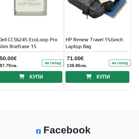
Dell CC5624S EcoLoop Pro
HP Renew Travel 15.6inch
Slim Briefcase 15
Laptop Bag
50.00€
71.00€
на склад
на склад
97.79лв.
138.86лв.
КУПИ
КУПИ
Facebook