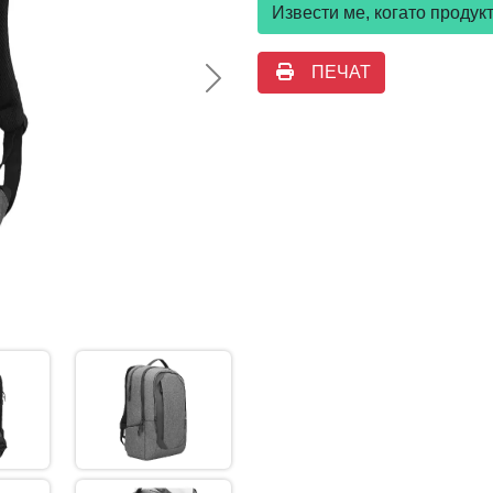
Извести ме, когато проду
ПЕЧАТ
Следваща >>