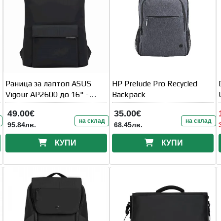
Раница за лаптоп ASUS
HP Prelude Pro Recycled
Vigour AP2600 до 16" -
Backpack
Черна
49.00€
35.00€
на склад
на склад
95.84лв.
68.45лв.
КУПИ
КУПИ