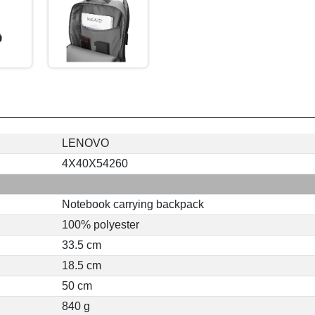
LENOVO
4X40X54260
Notebook carrying backpack
100% polyester
33.5 cm
18.5 cm
50 cm
840 g