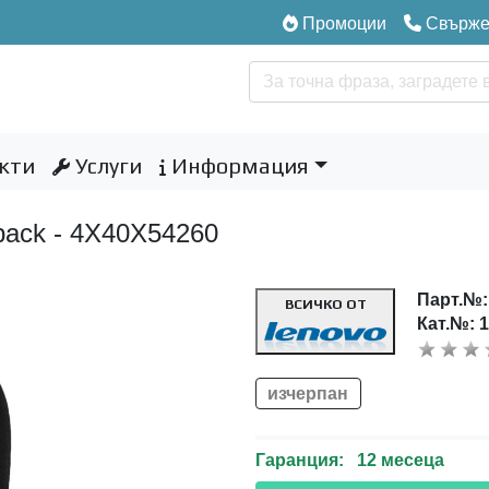
Промоции
Свържет
кти
Услуги
Информация
pack - 4X40X54260
Парт.№
ВСИЧКО ОТ
Кат.№: 
изчерпан
Гаранция: 12 месеца