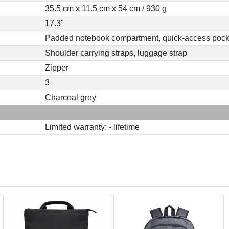
35.5 cm x 11.5 cm x 54 cm / 930 g
17.3"
Padded notebook compartment, quick-access pocke
Shoulder carrying straps, luggage strap
Zipper
3
Charcoal grey
Limited warranty: - lifetime