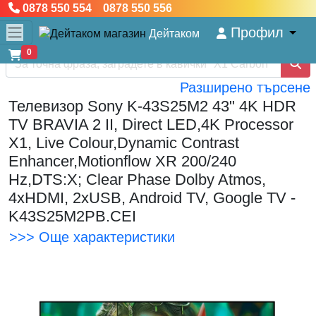
0878 550 554 0878 550 556
Профил
Дейтаком
0
Разширено търсене
Телевизор Sony K-43S25M2 43" 4K HDR
TV BRAVIA 2 II, Direct LED,4K Processor
X1, Live Colour,Dynamic Contrast
Enhancer,Motionflow XR 200/240
Hz,DTS:X; Clear Phase Dolby Atmos,
4xHDMI, 2xUSB, Android TV, Google TV -
K43S25M2PB.CEI
>>> Още характеристики