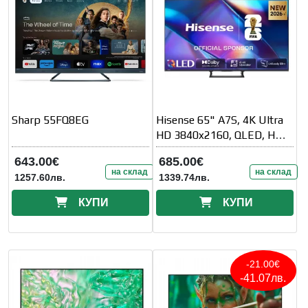
Sharp 55FQ8EG
Hisense 65" A7S, 4K Ultra
HD 3840x2160, QLED, HDR
10+, HLG, Dolby Vision,
643.00€
685.00€
Dolby
на склад
на склад
1257.60лв.
1339.74лв.
КУПИ
КУПИ
-21.00€
-41.07лв.