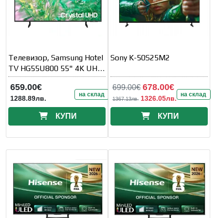
Телевизор, Samsung Hotel
Sony K-50S25M2
TV HG55U800 55" 4K UHD
LED Hotel TV SMART Black
659.00€
678.00€
699.00€
на склад
на склад
1288.89лв.
1326.05лв.
1367.13лв.
КУПИ
КУПИ