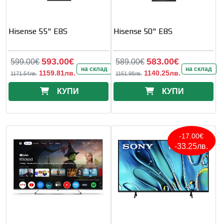
Hisense 55" E8S
Hisense 50" E8S
593.00€
583.00€
599.00€
589.00€
на склад
на склад
1159.81лв.
1140.25лв.
1171.54лв.
1151.98лв.
КУПИ
КУПИ
-17.00€
-33.25лв.