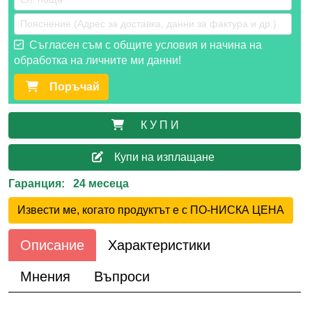
Съгласен съм с общите условия и начина на
обработка на личните ми данни!
Поръчай
К У П И
Купи на изплащане
Гаранция: 24 месеца
Извести ме, когато продуктът е с ПО-НИСКА ЦЕНА
Описание
Характеристики
Мнения
Въпроси