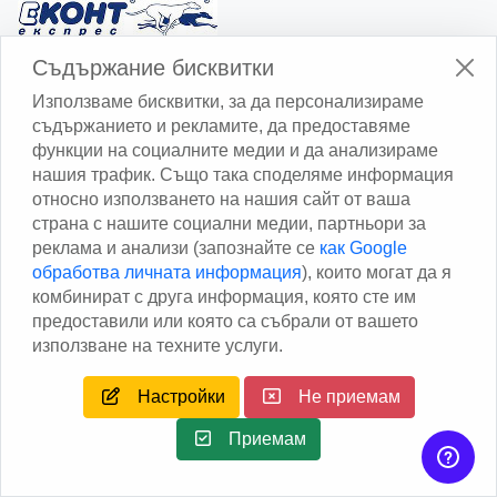
Изчисли доставката с Еконт
Съдържание бисквитки
Използваме бисквитки, за да персонализираме
съдържанието и рекламите, да предоставяме
функции на социалните медии и да анализираме
нашия трафик. Също така споделяме информация
относно използването на нашия сайт от ваша
Изчисли доставката със Спиди
страна с нашите социални медии, партньори за
реклама и анализи (запознайте се
как Google
Facebook
обработва личната информация
), които могат да я
комбинират с друга информация, която сте им
предоставили или която са събрали от вашето
използване на техните услуги.
Настройки
Не приемам
Copyright © 2013 - 2026
Дейтаком ООД
Author
EAA.
All
rights reserved.
Приемам