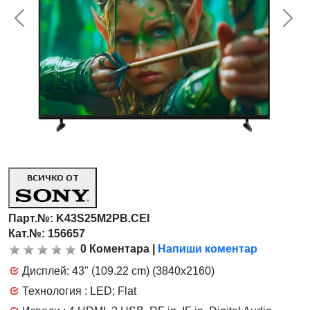
<< Предишна
Сл
ВСИЧКО ОТ
Парт.№:
K43S25M2PB.CEI
Кат.№: 156657
0
Коментара
|
Напиши коментар
Дисплей: 43" (109.22 cm) (3840x2160)
Технология : LED; Flat