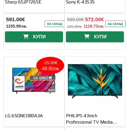
Sharp 65JP7265E
Sony K-43S35
591.00€
572.00€
589.00€
на склад
на склад
1155.90лв.
1118.73лв.
1151.98лв.
КУПИ
КУПИ
-25.00€
-48.90лв.
LG 65QNED80A3A
PHILIPS 43inch
Professional TV Media
Suite Android