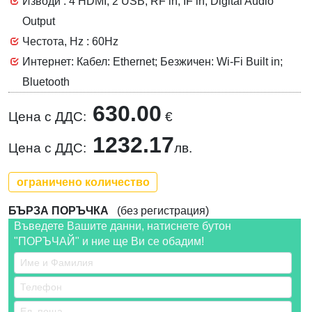
Изводи : 4 HDMI, 2 USB, RF in, IF in, Digital Audio
Output
Честота, Hz : 60Hz
Интернет: Кабел: Ethernet; Безжичен: Wi-Fi Built in;
Bluetooth
630.00
Цена с ДДС:
€
1232.17
Цена с ДДС:
лв.
ограничено количество
БЪРЗА ПОРЪЧКА
(без регистрация)
Въведете Вашите данни, натиснете бутон
"ПОРЪЧАЙ" и ние ще Ви се обадим!