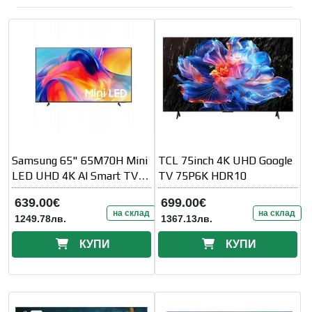
Samsung 65" 65M70H Mini
TCL 75inch 4K UHD Google
LED UHD 4K AI Smart TV
TV 75P6K HDR10
50Hz 2026
639.00€
699.00€
на склад
на склад
1249.78лв.
1367.13лв.
КУПИ
КУПИ