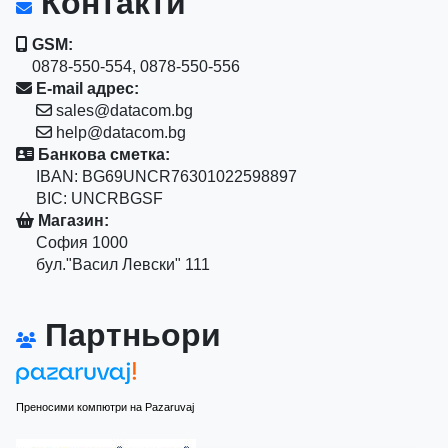
Контакти
GSM:
0878-550-554, 0878-550-556
E-mail адрес:
sales@datacom.bg
help@datacom.bg
Банкова сметка:
IBAN: BG69UNCR76301022598897
BIC: UNCRBGSF
Магазин:
София 1000
бул."Васил Левски" 111
Партньори
Преносими компютри на Pazaruvaj