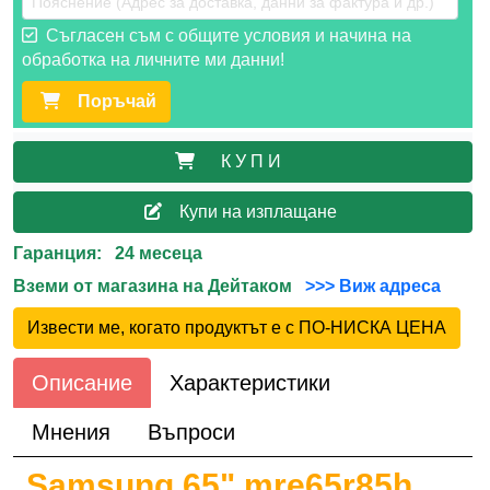
Съгласен съм с общите условия и начина на
обработка на личните ми данни!
Поръчай
К У П И
Купи на изплащане
Гаранция: 24 месеца
Вземи от магазина на Дейтаком
>>> Виж адреса
Извести ме, когато продуктът е с ПО-НИСКА ЦЕНА
Описание
Характеристики
Мнения
Въпроси
Samsung 65" mre65r85h