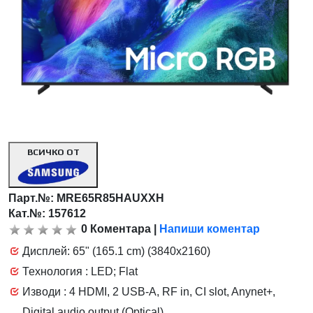
ВСИЧКО ОТ
Парт.№:
MRE65R85HAUXXH
Кат.№: 157612
0
Коментара
|
Напиши коментар
Дисплей: 65" (165.1 cm) (3840x2160)
Технология : LED; Flat
Изводи : 4 HDMI, 2 USB-A, RF in, CI slot, Anynet+,
Digital audio output (Optical)