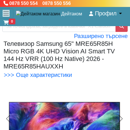
0878 550 554 0878 550 556
Профил
Дейтаком
0
Разширено търсене
Телевизор Samsung 65" MRE65R85H
Micro RGB 4K UHD Vision AI Smart TV
144 Hz VRR (100 Hz Native) 2026 -
MRE65R85HAUXXH
>>> Още характеристики
<< Предишна
Сл