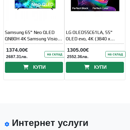
Samsung 65" Neo QLED
LG OLED55C61LA, 55"
QN80H 4K Samsung Vision
OLED evo, 4K (3840 x
AI Smart TV (2026)
2160), DVB-C/T2/S2, Alpha
1374.00€
1305.00€
11 AI 4K
на склад
на склад
2687.31лв.
2552.36лв.
КУПИ
КУПИ
Интернет услуги