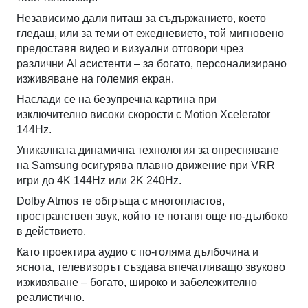
Независимо дали питаш за съдържанието, което
гледаш, или за теми от ежедневието, той мигновено
предоставя видео и визуални отговори чрез
различни AI асистенти – за богато, персонализирано
изживяване на големия екран.
Наслади се на безупречна картина при
изключително високи скорости с Motion Xcelerator
144Hz.
Уникалната динамична технология за опресняване
на Samsung осигурява плавно движение при VRR
игри до 4K 144Hz или 2K 240Hz.
Dolby Atmos те обгръща с многопластов,
пространствен звук, който те потапя още по-дълбоко
в действието.
Като проектира аудио с по-голяма дълбочина и
яснота, телевизорът създава впечатляващо звуково
изживяване – богато, широко и забележително
реалистично.