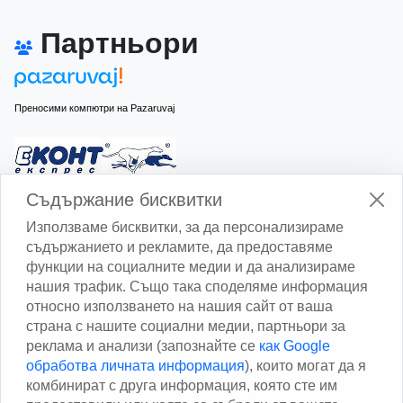
Партньори
Преносими компютри на Pazaruvaj
Изчисли доставката с Еконт
Съдържание бисквитки
Използваме бисквитки, за да персонализираме
съдържанието и рекламите, да предоставяме
функции на социалните медии и да анализираме
нашия трафик. Също така споделяме информация
относно използването на нашия сайт от ваша
Изчисли доставката със Спиди
страна с нашите социални медии, партньори за
реклама и анализи (запознайте се
как Google
Facebook
обработва личната информация
), които могат да я
комбинират с друга информация, която сте им