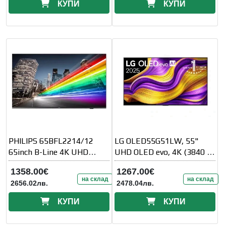
КУПИ
КУПИ
PHILIPS 65BFL2214/12
LG OLED55G51LW, 55"
65inch B-Line 4K UHD
UHD OLED evo, 4K (3840 x
Chromecast built-in
2160), DVB-C/T2/S2, Full
1358.00€
1267.00€
Cinema
на склад
на склад
2656.02лв.
2478.04лв.
КУПИ
КУПИ