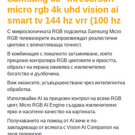
micro rgb 4k uhd vision ai
smart tv 144 hz vrr (100 hz
С микроскопичната RGB подсветка Samsung Micro
RGB телевизорите възпроизвеждат реалистични
цветове с впечатляваща точност.
В комбинация с локалното затъмняване, което
прецизно контролира RGB цветовете и яркостта,
образът на екрана оживява с изключително
богатство и дълбочина.
Виж нюансите, усъвършенствани чрез интелигентна
обработка.
Използвайки AI за прецизен контрол на всеки RGB
цвят, Micro RGB AI Engine създава изключително
ярко и наситено качество на картината.
Получаването на помощ от AI вече е по-
завладяващо от всякога с Vision AI Companion на
твоя телевизор.