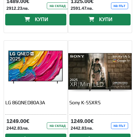
1489.00€
1325.00€
на склад
на път
2912.23лв.
2591.47лв.
КУПИ
КУПИ
LG 86QNED80A3A
Sony K-55XR5
1249.00€
1249.00€
на склад
на път
2442.83лв.
2442.83лв.