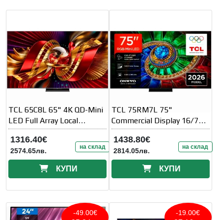
TCL 65C8L 65" 4K QD-Mini
TCL 75RM7L 75"
LED Full Array Local
Commercial Display 16/7
Dimming 144Hz VRR HDR
Operation Built-in 2.4/5GHz
1316.40€
1438.80€
2000 nits
Wi-Fi
на склад
на склад
2574.65лв.
2814.05лв.
КУПИ
КУПИ
-49.00€
-19.00€