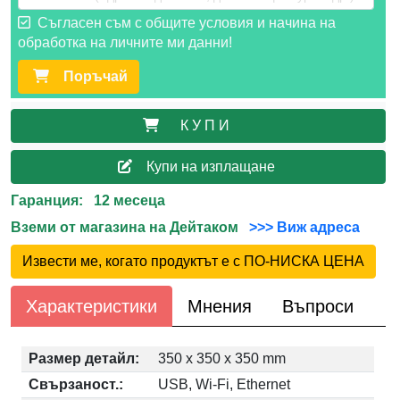
Съгласен съм с общите условия и начина на
обработка на личните ми данни!
Поръчай
К У П И
Купи на изплащане
Гаранция: 12 месеца
Вземи от магазина на Дейтаком
>>> Виж адреса
Извести ме, когато продуктът е с ПО-НИСКА ЦЕНА
Характеристики
Мнения
Въпроси
Размер детайл:
350 x 350 x 350 mm
Свързаност.:
USB, Wi-Fi, Ethernet