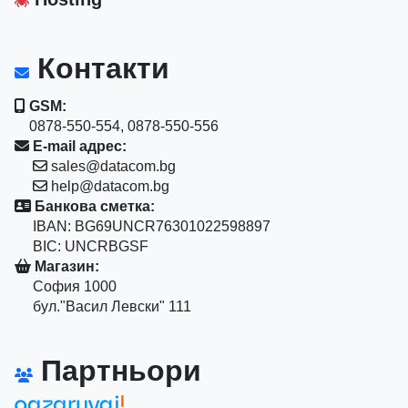
Контакти
GSM:
0878-550-554, 0878-550-556
E-mail адрес:
sales@datacom.bg
help@datacom.bg
Банкова сметка:
IBAN: BG69UNCR76301022598897
BIC: UNCRBGSF
Магазин:
София 1000
бул."Васил Левски" 111
Партньори