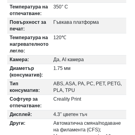
Температура на
350° C
отпечатване:
Повърхност за
Гъвкава платформа
печат:
Температура на
120℃
нагревателното
легло:
Камера:
Да, AI камера
Диаметър
1.75 мм
(консуматив):
Тип
ABS, ASA, PA, PC, PET, PETG,
консуматив:
PLA, TPU
Софтуер за
Creality Print
отпечатване:
Дисплей:
4.3" цветен тъч
Други:
Автоматична смяна/подаване
на филамента (CFS);