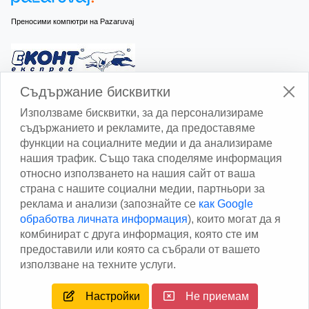
Преносими компютри на Pazaruvaj
Изчисли доставката с Еконт
Съдържание бисквитки
Използваме бисквитки, за да персонализираме
съдържанието и рекламите, да предоставяме
функции на социалните медии и да анализираме
нашия трафик. Също така споделяме информация
относно използването на нашия сайт от ваша
Изчисли доставката със Спиди
страна с нашите социални медии, партньори за
реклама и анализи (запознайте се
как Google
Facebook
обработва личната информация
), които могат да я
комбинират с друга информация, която сте им
предоставили или която са събрали от вашето
използване на техните услуги.
Настройки
Не приемам
Copyright © 2013 - 2026
Дейтаком ООД
Author
EAA.
All