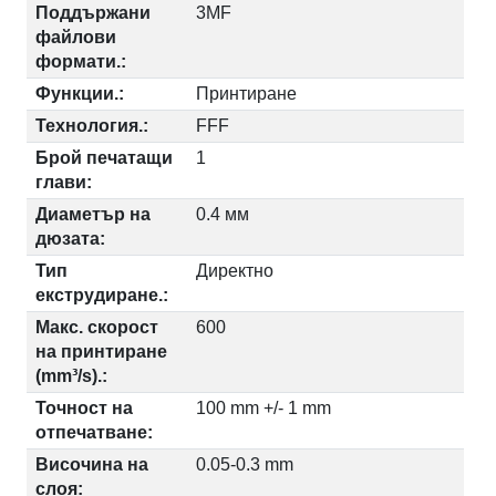
Поддържани
3MF
файлови
формати.:
Функции.:
Принтиране
Технология.:
FFF
Брой печатащи
1
глави:
Диаметър на
0.4 мм
дюзата:
Тип
Директно
екструдиране.:
Макс. скорост
600
на принтиране
(mm³/s).:
Точност на
100 mm +/- 1 mm
отпечатване:
Височина на
0.05-0.3 mm
слоя: