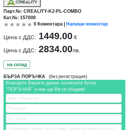
Парт.№:
CREALITY-K2-PL-COMBO
Кат.№: 157008
0
Коментара
|
Напиши коментар
1449.00
Цена с ДДС:
€
2834.00
Цена с ДДС:
лв.
на склад
БЪРЗА ПОРЪЧКА
(без регистрация)
Въведете Вашите данни, натиснете бутон
"ПОРЪЧАЙ" и ние ще Ви се обадим!