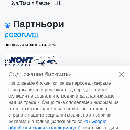
бул."Васил Левски" 111
Партньори
Преносими компютри на Pazaruvaj
Изчисли доставката с Еконт
Съдържание бисквитки
Използваме бисквитки, за да персонализираме
съдържанието и рекламите, да предоставяме
функции на социалните медии и да анализираме
нашия трафик. Също така споделяме информация
относно използването на нашия сайт от ваша
Изчисли доставката със Спиди
страна с нашите социални медии, партньори за
реклама и анализи (запознайте се
как Google
Facebook
обработва личната информация
), които могат да я