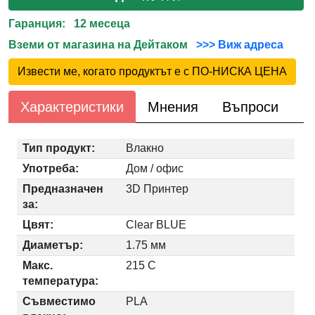
Гаранция: 12 месеца
Вземи от магазина на Дейтаком
>>> Виж адреса
Извести ме, когато продуктът е с ПО-НИСКА ЦЕНА
Характеристики
Мнения
Въпроси
Тип продукт:
Влакно
Употреба:
Дом / офис
Предназначен
3D Принтер
за:
Цвят:
Clear BLUE
Диаметър:
1.75 мм
Макс.
215 C
температура:
Съвместимо
PLA