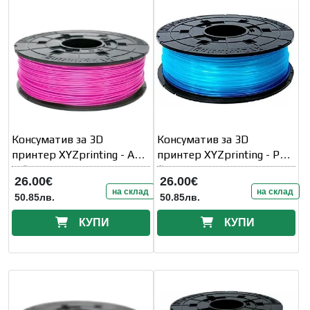
Консуматив за 3D
Консуматив за 3D
принтер XYZprinting - ABS
принтер XYZprinting - PLA
refil, 1.75 mm
filament, 1.75 mm
26.00€
26.00€
на склад
на склад
50.85лв.
50.85лв.
КУПИ
КУПИ