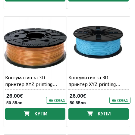
Консуматив за 3D
Консуматив за 3D
принтер XYZ printing
принтер XYZ printing
RFPLBXEU07E, PLA
RFPLCXEU0SK, PLA, 1.75
26.00€
26.00€
на склад
на склад
50.85лв.
50.85лв.
КУПИ
КУПИ