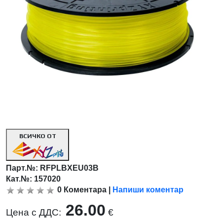
ВСИЧКО ОТ
Парт.№:
RFPLBXEU03B
Кат.№: 157020
0
Коментара
|
Напиши коментар
26.00
Цена с ДДС:
€