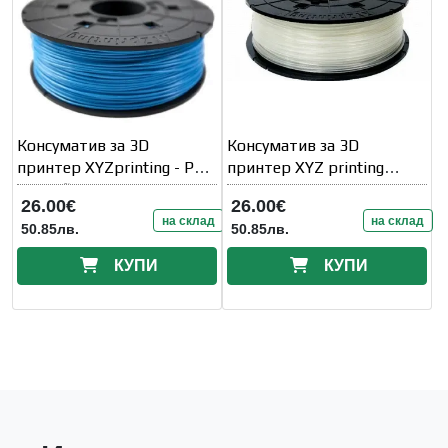
Консуматив за 3D
Консуматив за 3D
принтер XYZprinting - PLA
принтер XYZ printing
(NFC) filament
RF10CXEU01K, ABS, 1.75
26.00€
26.00€
на склад
на склад
50.85лв.
50.85лв.
КУПИ
КУПИ