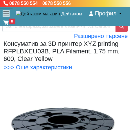
0878 550 554 0878 550 556
Профил
Дейтаком
0
Разширено търсене
Консуматив за 3D принтер XYZ printing
RFPLBXEU03B, PLA Filament, 1.75 mm,
600, Clear Yellow
>>> Още характеристики