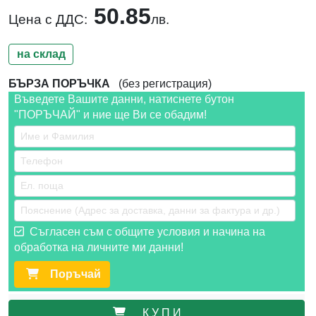
50.85
Цена с ДДС:
лв.
на склад
БЪРЗА ПОРЪЧКА
(без регистрация)
Въведете Вашите данни, натиснете бутон
"ПОРЪЧАЙ" и ние ще Ви се обадим!
Съгласен съм с общите условия и начина на
обработка на личните ми данни!
Поръчай
К У П И