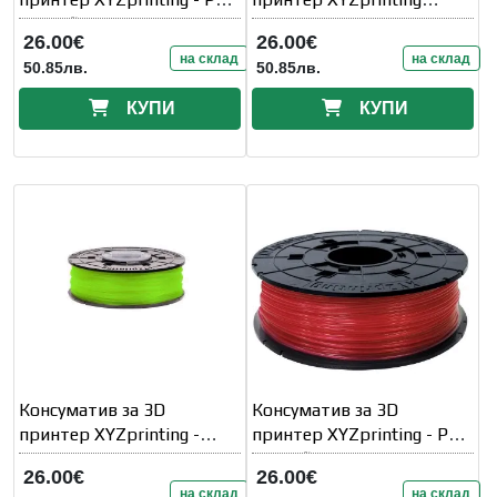
(NFC) filament
RFPLEXEU01E, TOUGH
26.00€
26.00€
PLA
на склад
на склад
50.85лв.
50.85лв.
КУПИ
КУПИ
Консуматив за 3D
Консуматив за 3D
принтер XYZprinting -
принтер XYZprinting - PLA
Antibacterial PLA
(NFC) filament
26.00€
26.00€
на склад
на склад