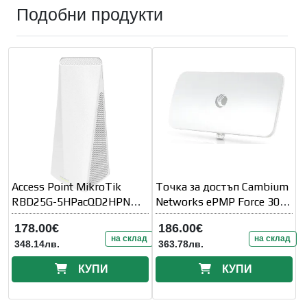
Подобни продукти
Access Point MikroTik
Точка за достъп Cambium
RBD25G-5HPacQD2HPND,
Networks ePMP Force 300-
За закрито, 256MB RAM,
16 C050910C213A
178.00€
186.00€
3xLAN
на склад
на склад
348.14лв.
363.78лв.
КУПИ
КУПИ