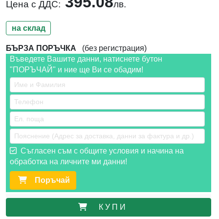
395.08
Цена с ДДС:
лв.
на склад
БЪРЗА ПОРЪЧКА
(без регистрация)
Въведете Вашите данни, натиснете бутон
"ПОРЪЧАЙ" и ние ще Ви се обадим!
Съгласен съм с общите условия и начина на
обработка на личните ми данни!
Поръчай
К У П И