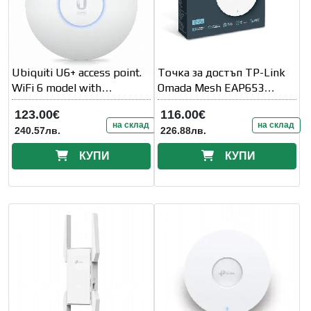
Ubiquiti U6+ access point.
Точка за достъп TP-Link
WiFi 6 model with
Omada Mesh EAP653
throughput rate of 573.5
AX3000 Ceiling Mount WiFi
123.00€
116.00€
Mbps at 2.4 GHz and
6
на склад
на склад
240.57лв.
226.88лв.
КУПИ
КУПИ