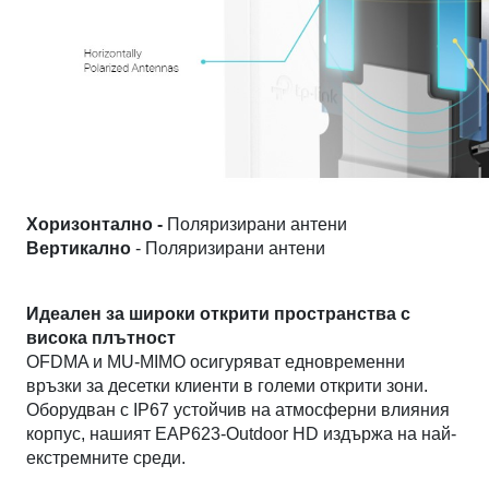
Хоризонтално -
Поляризирани антени
Вертикално
- Поляризирани антени
Идеален за широки открити пространства с
висока плътност
OFDMA и MU-MIMO осигуряват едновременни
връзки за десетки клиенти в големи открити зони.
Оборудван с IP67 устойчив на атмосферни влияния
корпус, нашият EAP623-Outdoor HD издържа на най-
екстремните среди.