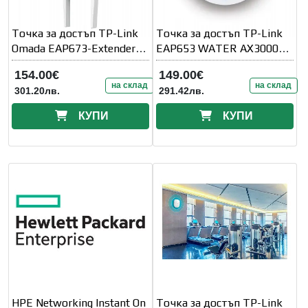
Точка за достъп TP-Link
Точка за достъп TP-Link
Omada EAP673-Extender
EAP653 WATER AX3000
AX5400 Mesh Wi-Fi 6
Ceiling Mount WiFi 6
154.00€
149.00€
на склад
на склад
301.20лв.
291.42лв.
КУПИ
КУПИ
HPE Networking Instant On
Tочка за достъп TP-Link