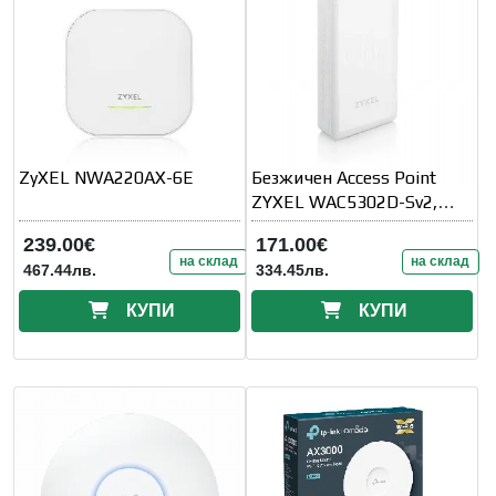
ZyXEL NWA220AX-6E
Безжичен Access Point
ZYXEL WAC5302D-Sv2,
AC1200, 3xGbE LAN/WAN
239.00€
171.00€
на склад
на склад
467.44лв.
334.45лв.
КУПИ
КУПИ