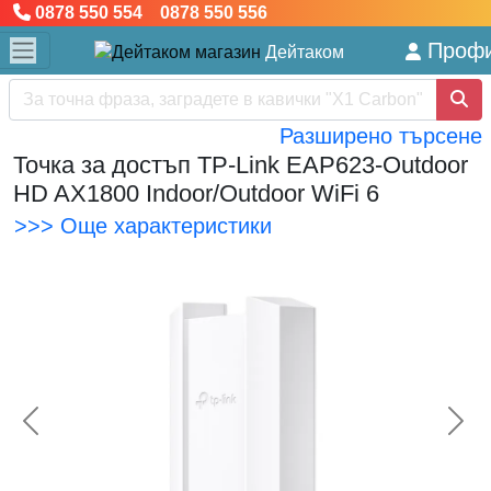
0878 550 554 0878 550 556
Проф
Дейтаком
Разширено търсене
Точка за достъп TP-Link EAP623-Outdoor
HD AX1800 Indoor/Outdoor WiFi 6
>>> Още характеристики
<< Предишна
Сл