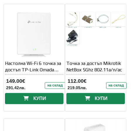
Настолна Wi-Fi 6 точка за
Точка за достъп Mikrotik
достъп TP-Link Omada
NetBox 5Ghz 802.11a/n/ac
EAP610GP-Desktop GPON
149.00€
112.00€
AX1800
на склад
на склад
291.42лв.
219.05лв.
КУПИ
КУПИ