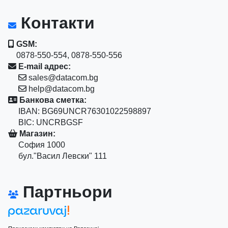
Контакти
GSM:
0878-550-554, 0878-550-556
E-mail адрес:
sales@datacom.bg
help@datacom.bg
Банкова сметка:
IBAN: BG69UNCR76301022598897
BIC: UNCRBGSF
Магазин:
София 1000
бул."Васил Левски" 111
Партньори