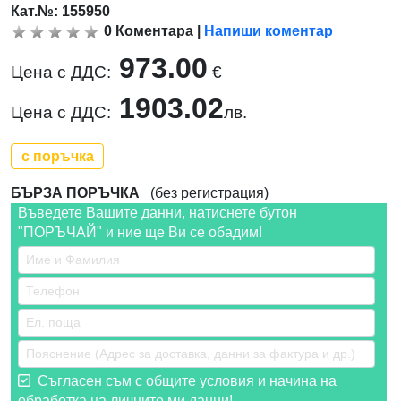
Кат.№: 155950
0
Коментара
|
Напиши коментар
973.00
Цена с ДДС:
€
1903.02
Цена с ДДС:
лв.
с поръчка
БЪРЗА ПОРЪЧКА
(без регистрация)
Въведете Вашите данни, натиснете бутон
"ПОРЪЧАЙ" и ние ще Ви се обадим!
Съгласен съм с общите условия и начина на
обработка на личните ми данни!