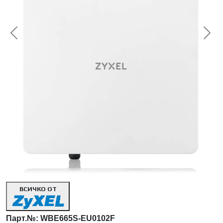
<< Предишна
Сл
ВСИЧКО ОТ
Парт.№:
WBE665S-EU0102F