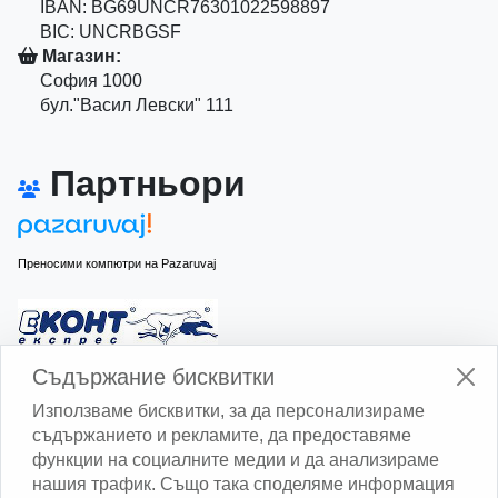
IBAN: BG69UNCR76301022598897
BIC: UNCRBGSF
Магазин:
София 1000
бул."Васил Левски" 111
Партньори
Преносими компютри на Pazaruvaj
Изчисли доставката с Еконт
Съдържание бисквитки
Използваме бисквитки, за да персонализираме
съдържанието и рекламите, да предоставяме
функции на социалните медии и да анализираме
нашия трафик. Също така споделяме информация