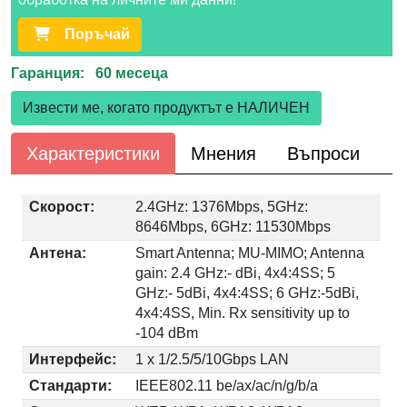
Поръчай
Гаранция: 60 месеца
Извести ме, когато продуктът е НАЛИЧЕН
Характеристики
Мнения
Въпроси
Скорост:
2.4GHz: 1376Mbps, 5GHz:
8646Mbps, 6GHz: 11530Mbps
Антена:
Smart Antenna; MU-MIMO; Antenna
gain: 2.4 GHz:- dBi, 4x4:4SS; 5
GHz:- 5dBi, 4x4:4SS; 6 GHz:-5dBi,
4x4:4SS, Min. Rx sensitivity up to
-104 dBm
Интерфейс:
1 x 1/2.5/5/10Gbps LAN
Стандарти:
IEEE802.11 be/ax/ac/n/g/b/a