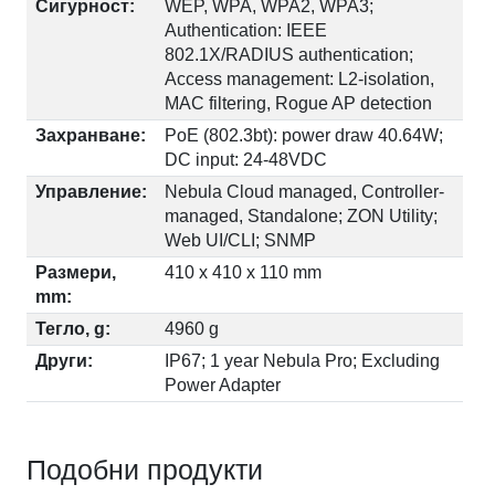
Сигурност:
WEP, WPA, WPA2, WPA3;
Authentication: IEEE
802.1X/RADIUS authentication;
Access management: L2-isolation,
MAC filtering, Rogue AP detection
Захранване:
PoE (802.3bt): power draw 40.64W;
DC input: 24-48VDC
Управление:
Nebula Cloud managed, Controller-
managed, Standalone; ZON Utility;
Web UI/CLI; SNMP
Размери,
410 x 410 x 110 mm
mm:
Тегло, g:
4960 g
Други:
IP67; 1 year Nebula Pro; Excluding
Power Adapter
Подобни продукти