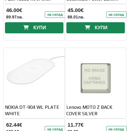
Magnetic Wireless
46.00€
45.00€
10000mAh Black
на склад
на склад
89.97лв.
88.01лв.
КУПИ
КУПИ
NOKIA DT-904 WL PLATE
Lenovo MOTO Z BACK
WHITE
COVER SILVER
62.44€
11.77€
на склад
на склад