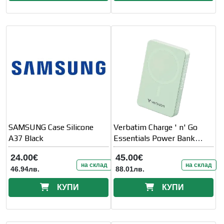
SAMSUNG Case Silicone
Verbatim Charge ' n' Go
A37 Black
Essentials Power Bank
Magnetic Wireless
24.00€
45.00€
10000mAh Green
на склад
на склад
46.94лв.
88.01лв.
КУПИ
КУПИ