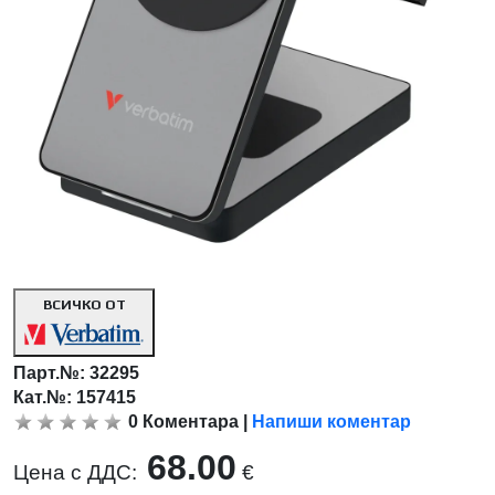
ВСИЧКО ОТ
Парт.№:
32295
Кат.№: 157415
0
Коментара
|
Напиши коментар
68.00
Цена с ДДС:
€