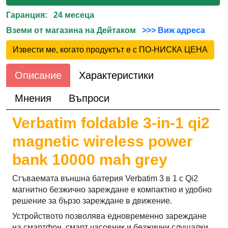
Гаранция: 24 месеца
Вземи от магазина на Дейтаком
>>> Виж адреса
Извести ме, когато продуктът е с ПО-НИСКА ЦЕНА
Описание
Характеристики
Мнения
Въпроси
Verbatim foldable 3-in-1 qi2
magnetic wireless power
bank 10000 mah grey
Сгъваемата външна батерия Verbatim 3 в 1 с Qi2
магнитно безжично зареждане е компактно и удобно
решение за бързо зареждане в движение.
Устройството позволява едновременно зареждане
на смартфон, смарт часовник и безжични слушалки,