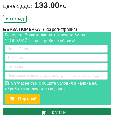
133.00
Цена с ДДС:
лв.
на склад
БЪРЗА ПОРЪЧКА
(без регистрация)
Въведете Вашите данни, натиснете бутон
"ПОРЪЧАЙ" и ние ще Ви се обадим!
Съгласен съм с общите условия и начина на
обработка на личните ми данни!
Поръчай
К У П И