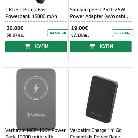
TRUST Primo Fast
Samsung EP-T2510 25W
Powerbank 15000 mAh
Power Adapter (w/o cable)
White
30.00€
19.00€
на склад
на склад
58.67лв.
37.16лв.
КУПИ
КУПИ
Verbatim MCP-10GY Power
Verbatim Charge ' n' Go
Pack 10000 mAh with
Essentials Power Bank