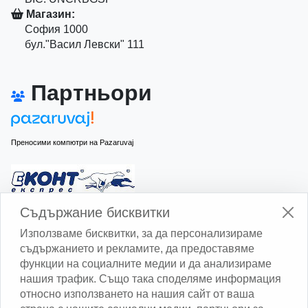
Магазин:
София 1000
бул."Васил Левски" 111
Партньори
Преносими компютри на Pazaruvaj
Изчисли доставката с Еконт
Съдържание бисквитки
Използваме бисквитки, за да персонализираме
съдържанието и рекламите, да предоставяме
функции на социалните медии и да анализираме
нашия трафик. Също така споделяме информация
относно използването на нашия сайт от ваша
Изчисли доставката със Спиди