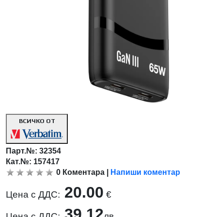
ВСИЧКО ОТ
Парт.№:
32354
Кат.№: 157417
0
Коментара
|
Напиши коментар
20.00
Цена с ДДС:
€
39.12
Цена с ДДС:
лв.