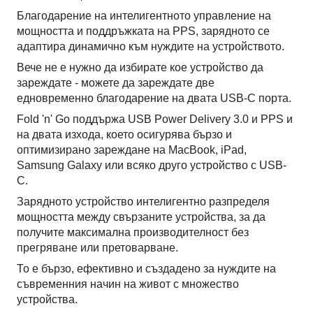
Благодарение на интелигентното управление на
мощността и поддръжката на PPS, зарядното се
адаптира динамично към нуждите на устройството.
Вече не е нужно да избирате кое устройство да
зареждате - можете да зареждате две
едновременно благодарение на двата USB-C порта.
Fold 'n' Go поддържа USB Power Delivery 3.0 и PPS и
на двата изхода, което осигурява бързо и
оптимизирано зареждане на MacBook, iPad,
Samsung Galaxy или всяко друго устройство с USB-
C.
Зарядното устройство интелигентно разпределя
мощността между свързаните устройства, за да
получите максимална производителност без
прегряване или претоварване.
То е бързо, ефективно и създадено за нуждите на
съвременния начин на живот с множество
устройства.