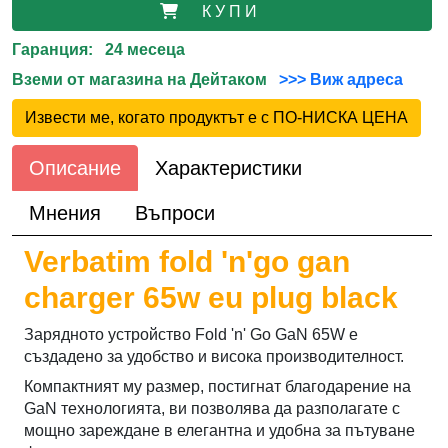
К У П И
Гаранция: 24 месеца
Вземи от магазина на Дейтаком
>>> Виж адреса
Извести ме, когато продуктът е с ПО-НИСКА ЦЕНА
Описание
Характеристики
Мнения
Въпроси
Verbatim fold 'n'go gan
charger 65w eu plug black
Зарядното устройство Fold 'n' Go GaN 65W е
създадено за удобство и висока производителност.
Компактният му размер, постигнат благодарение на
GaN технологията, ви позволява да разполагате с
мощно зареждане в елегантна и удобна за пътуване