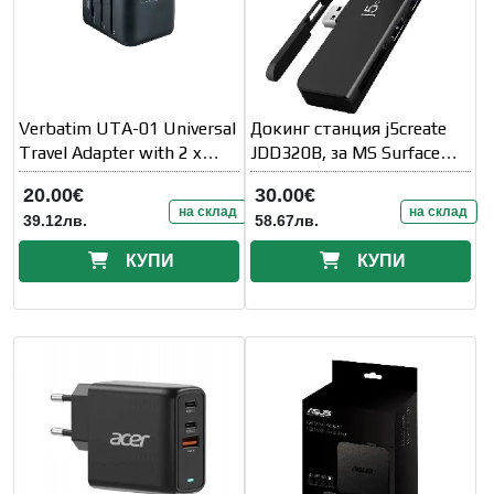
Verbatim UTA-01 Universal
Докинг станция j5create
Travel Adapter with 2 x
JDD320B, за MS Surface
USB-A ports
Pro 4/5/6, USB-A
20.00€
30.00€
на склад
на склад
39.12лв.
58.67лв.
КУПИ
КУПИ