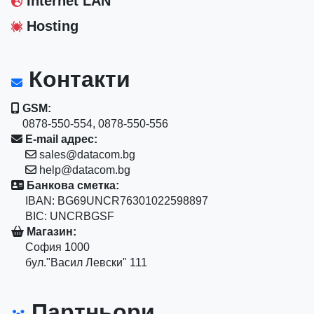
Internet LAN
Hosting
Контакти
GSM:
0878-550-554, 0878-550-556
E-mail адрес:
sales@datacom.bg
help@datacom.bg
Банкова сметка:
IBAN: BG69UNCR76301022598897
BIC: UNCRBGSF
Магазин:
София 1000
бул."Васил Левски" 111
Партньори