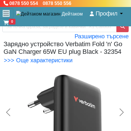
0878 550 554 0878 550 556
Профил
Дейтаком
0
Разширено търсене
Зарядно устройство Verbatim Fold 'n' Go
GaN Charger 65W EU plug Black - 32354
>>> Още характеристики
<< Предишна
Сл