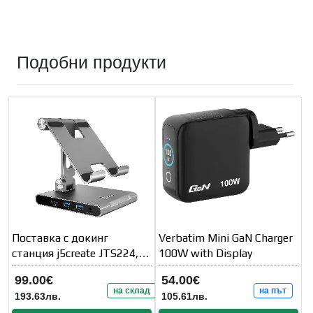
Подобни продукти
Поставка с докинг
Verbatim Mini GaN Charger
станция j5create JTS224,
100W with Display
За iPad Pro
99.00€
54.00€
на склад
на път
193.63лв.
105.61лв.