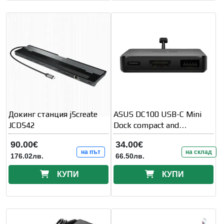
Докинг станция j5create
ASUS DC100 USB-C Mini
JCD542
Dock compact and
lightweight
90.00€
34.00€
на път
на склад
176.02лв.
66.50лв.
КУПИ
КУПИ