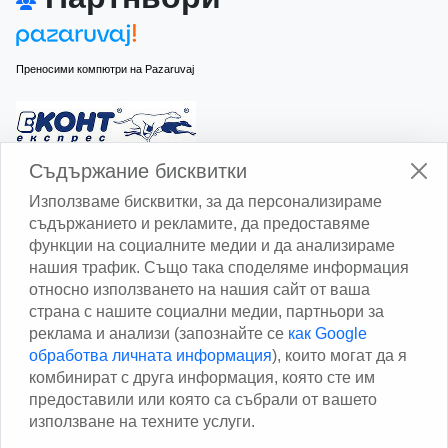
Преносими компютри на Pazaruvaj
Изчисли доставката с Еконт
Съдържание бисквитки
Използваме бисквитки, за да персонализираме
съдържанието и рекламите, да предоставяме
функции на социалните медии и да анализираме
нашия трафик. Също така споделяме информация
относно използването на нашия сайт от ваша
Изчисли доставката със Спиди
страна с нашите социални медии, партньори за
реклама и анализи (запознайте се
как Google
Facebook
обработва личната информация
), които могат да я
комбинират с друга информация, която сте им
предоставили или която са събрали от вашето
използване на техните услуги.