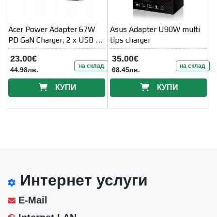
Acer Power Adapter 67W
Asus Adapter U90W multi
PD GaN Charger, 2 x USB C
tips charger
and 1 x USB A, EU Plug,
23.00€
35.00€
100W
на склад
на склад
44.98лв.
68.45лв.
КУПИ
КУПИ
Интернет услуги
E-Mail