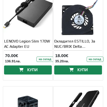
LENOVO Legion Slim 170W
Охладител ESTILLO, За
AC Adapter EU
NUC/BRIX Delta
BSB05505HP-SM /
70.00€
18.00€
KSB06105HP
на склад
на склад
136.91лв.
35.20лв.
КУПИ
КУПИ