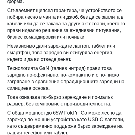
форма.
Сгъваемият щепсел гарантира, че устройството се
побира лесно в чанта или джоб, без да се заплита в
кабели или да се закача за други аксесоари, което го
прави идеално решение за ежедневни пътувания,
бизнес командировки или почивки.
Независимо дали зареждате лаптоп, таблет или
смартфон, това зарядно ви осигурява енергия,
където и да ви отведе денят.
Технологията GaN (галиев нитрид) прави това
зарядно по-ефективно, по-компактно и с по-ниско
загряване в сравнение с традиционните зарядни на
силициева основа.
Това означава по-бързо зареждане и по-малък
размер, без компромис с производителността.
С обща мощност до 65W Fold 'n' Go може лесно да
зарежда по-мощни устройства като USB-C лаптопи,
като същевременно поддържа бързо зареждане на
вашия телефон или таблет.