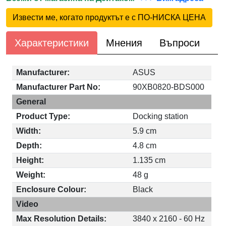
Извести ме, когато продуктът е с ПО-НИСКА ЦЕНА
Характеристики
Мнения
Въпроси
Manufacturer:
ASUS
Manufacturer Part No:
90XB0820-BDS000
General
Product Type:
Docking station
Width:
5.9 cm
Depth:
4.8 cm
Height:
1.135 cm
Weight:
48 g
Enclosure Colour:
Black
Video
Max Resolution Details:
3840 x 2160 - 60 Hz