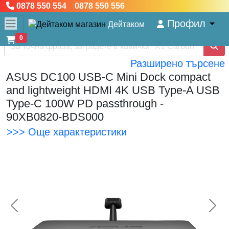
0878 550 554 0878 550 556
Профил
Дейтаком
0
Разширено търсене
ASUS DC100 USB-C Mini Dock compact
and lightweight HDMI 4K USB Type-A USB
Type-C 100W PD passthrough -
90XB0820-BDS000
>>> Още характеристики
<< Предишна
Сл