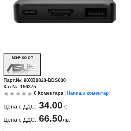
ВСИЧКО ОТ
Парт.№:
90XB0820-BDS000
Кат.№: 156375
0
Коментара
|
Напиши коментар
34.00
Цена с ДДС:
€
66.50
Цена с ДДС:
лв.