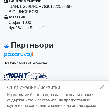
Банкова сметка:
IBAN: BG69UNCR76301022598897
BIC: UNCRBGSF
Магазин:
София 1000
бул."Васил Левски" 111
Партньори
Преносими компютри на Pazaruvaj
Изчисли доставката с Еконт
Съдържание бисквитки
Използваме бисквитки, за да персонализираме
съдържанието и рекламите, да предоставяме
функции на социалните медии и да анализираме