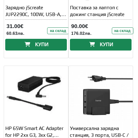
Зарядно j5create
Поставка за лаптоп с
JUP2290C, 100W, USB-A,
докинг станция j5create
USB-C
31.00€
90.00€
на склад
на склад
60.63лв.
176.02лв.
КУПИ
КУПИ
HP 65W Smart AC Adapter
Универсална зарядна
for HP 2xx G3, 3xx G2,
станция, 3 порта, USB-C /