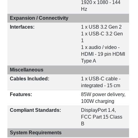
1920 x 1080 - 144
Hz
Expansion / Connectivity
Interfaces:
1 x USB 3.2 Gen 2
1 x USB-C 3.2 Gen
1
1 x audio / video -
HDMI - 19 pin HDMI
Type A
Miscellaneous
Cables Included:
1 x USB-C cable -
integrated - 15 cm
Features:
85W power delivery,
100W charging
Compliant Standards:
DisplayPort 1.4,
FCC Part 15 Class
B
System Requirements