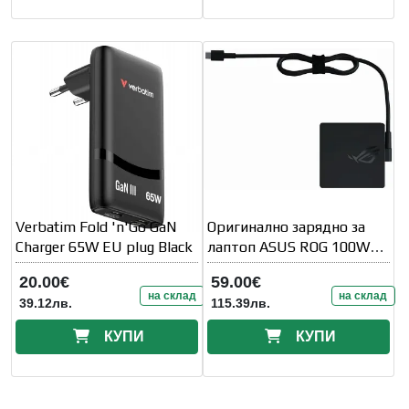
Verbatim Fold 'n'Go GaN
Оригинално зарядно за
Charger 65W EU plug Black
лаптоп ASUS ROG 100W
Type-C -
20.00€
59.00€
на склад
на склад
39.12лв.
115.39лв.
КУПИ
КУПИ