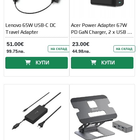
Lenovo 65W USB-C DC
Acer Power Adapter 67W
Travel Adapter
PD GaN Charger, 2 x USB C
and 1 x USB A, EU Plug,
51.00€
23.00€
100W
на склад
на склад
99.75лв.
44.98лв.
КУПИ
КУПИ