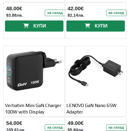
ProBook 6xx
48.00€
42.00€
на склад
на склад
93.88лв.
82.14лв.
КУПИ
КУПИ
Verbatim Mini GaN Charger
LENOVO GaN Nano 65W
100W with Display
Adapter
54.00€
49.00€
на склад
на склад
105.61лв.
95.84лв.