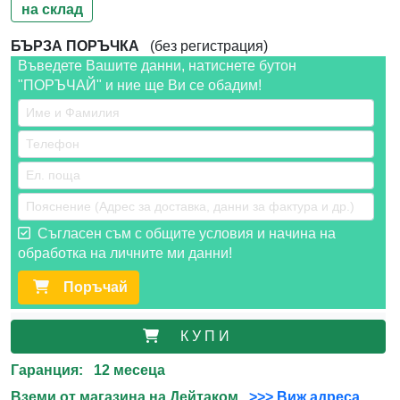
на склад
БЪРЗА ПОРЪЧКА
(без регистрация)
Въведете Вашите данни, натиснете бутон
"ПОРЪЧАЙ" и ние ще Ви се обадим!
Съгласен съм с общите условия и начина на
обработка на личните ми данни!
Поръчай
К У П И
Гаранция: 12 месеца
Вземи от магазина на Дейтаком
>>> Виж адреса