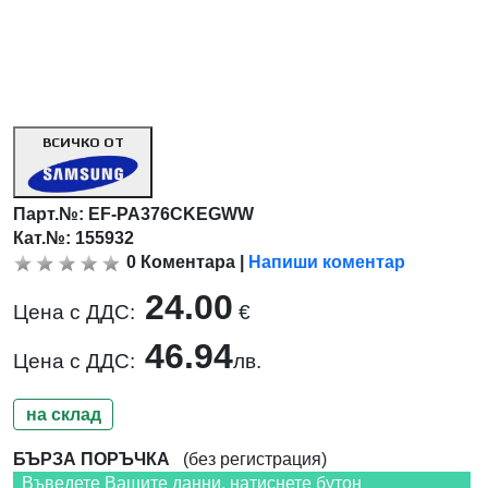
ВСИЧКО ОТ
Парт.№:
EF-PA376CKEGWW
Кат.№: 155932
0
Коментара
|
Напиши коментар
24.00
Цена с ДДС:
€
46.94
Цена с ДДС:
лв.
на склад
БЪРЗА ПОРЪЧКА
(без регистрация)
Въведете Вашите данни, натиснете бутон