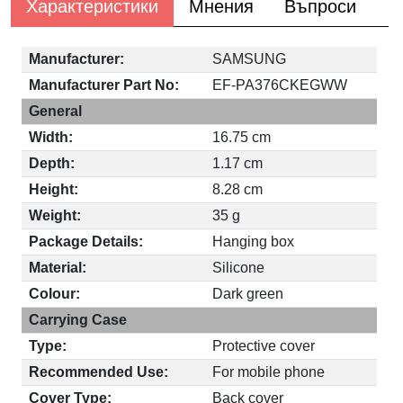
Характеристики
Мнения
Въпроси
Manufacturer:
SAMSUNG
Manufacturer Part No:
EF-PA376CKEGWW
General
Width:
16.75 cm
Depth:
1.17 cm
Height:
8.28 cm
Weight:
35 g
Package Details:
Hanging box
Material:
Silicone
Colour:
Dark green
Carrying Case
Type:
Protective cover
Recommended Use:
For mobile phone
Cover Type:
Back cover