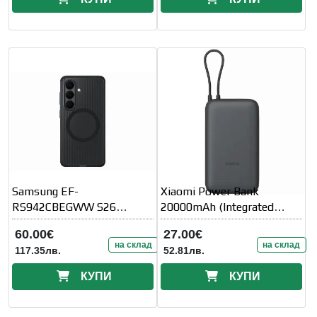
Samsung EF-
Xiaomi Power Bank
RS942CBEGWW S26
20000mAh (Integrated
Rugged Magnet Case Black
Cable) GL Dark Gray
60.00€
27.00€
на склад
на склад
117.35лв.
52.81лв.
КУПИ
КУПИ