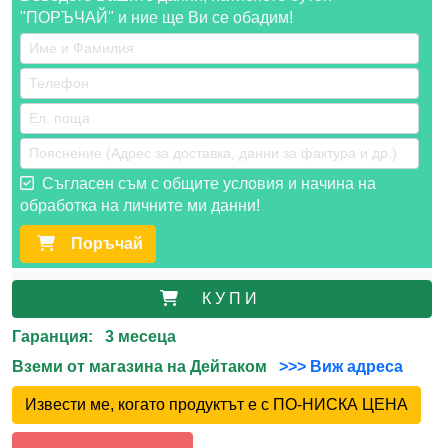
"ПОРЪЧАЙ" и ние ще Ви се обадим!
Съгласен съм с общите условия и начина на
обработка на личните ми данни!
Поръчай
К У П И
Гаранция: 3 месеца
Вземи от магазина на Дейтаком
>>> Виж адреса
Извести ме, когато продуктът е с ПО-НИСКА ЦЕНА