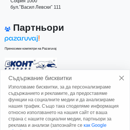
София 1000
бул."Васил Левски" 111
Партньори
Преносими компютри на Pazaruvaj
Изчисли доставката с Еконт
Съдържание бисквитки
Използваме бисквитки, за да персонализираме
съдържанието и рекламите, да предоставяме
функции на социалните медии и да анализираме
нашия трафик. Също така споделяме информация
относно използването на нашия сайт от ваша
Изчисли доставката със Спиди
страна с нашите социални медии, партньори за
реклама и анализи (запознайте се
как Google