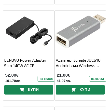
LENOVO Power Adapter
Адаптер j5create JUC610,
Slim 140W AC CE
Android към Windows
монитор, USB 2.0
52.00€
21.00€
на склад
на склад
101.70лв.
41.07лв.
КУПИ
КУПИ