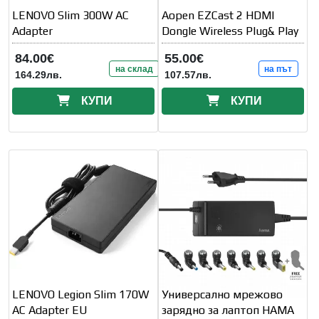
LENOVO Slim 300W AC
Aopen EZCast 2 HDMI
Adapter
Dongle Wireless Plug& Play
84.00€
55.00€
на склад
на път
164.29лв.
107.57лв.
КУПИ
КУПИ
LENOVO Legion Slim 170W
Универсално мрежово
AC Adapter EU
зарядно за лаптоп HAMA