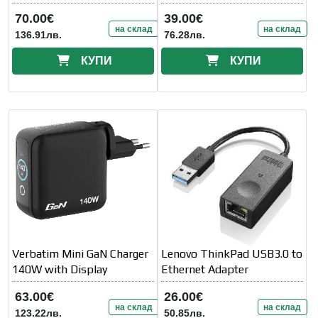
70.00€
39.00€
на склад
на склад
136.91лв.
76.28лв.
КУПИ
КУПИ
Verbatim Mini GaN Charger
Lenovo ThinkPad USB3.0 to
140W with Display
Ethernet Adapter
63.00€
26.00€
на склад
на склад
123.22лв.
50.85лв.