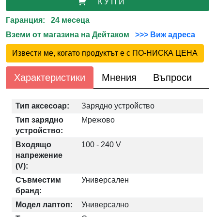
К У П И
Гаранция: 24 месеца
Вземи от магазина на Дейтаком
>>> Виж адреса
Извести ме, когато продуктът е с ПО-НИСКА ЦЕНА
Характеристики
Мнения
Въпроси
Тип аксесоар:
Зарядно устройство
Тип зарядно
Мрежово
устройство:
Входящо
100 - 240 V
напрежение
(V):
Съвместим
Универсален
бранд:
Модел лаптоп:
Универсално