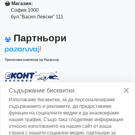
Магазин:
София 1000
бул."Васил Левски" 111
Партньори
Преносими компютри на Pazaruvaj
Изчисли доставката с Еконт
Съдържание бисквитки
Използваме бисквитки, за да персонализираме
съдържанието и рекламите, да предоставяме
функции на социалните медии и да анализираме
нашия трафик. Също така споделяме информация
относно използването на нашия сайт от ваша
Изчисли доставката със Спиди
страна с нашите социални медии, партньори за