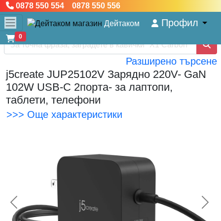
0878 550 554 0878 550 556
Профил
Дейтаком
0
Разширено търсене
j5create JUP25102V Зарядно 220V- GaN
102W USB-C 2порта- за лаптопи,
таблети, телефони
>>> Още характеристики
<< Предишна
Сл