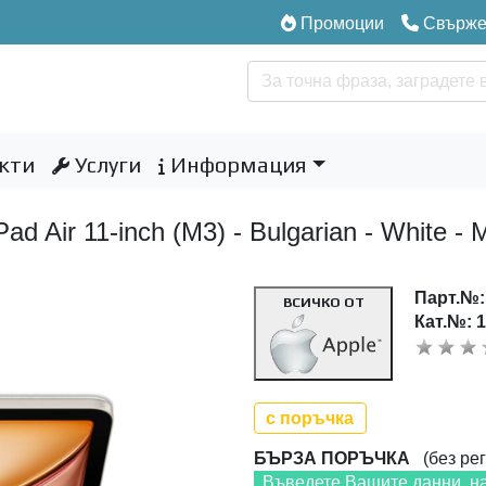
Промоции
Свържет
кти
Услуги
Информация
Pad Air 11-inch (M3) - Bulgarian - White
Парт.№
ВСИЧКО ОТ
Кат.№: 
с поръчка
БЪРЗА ПОРЪЧКА
(без рег
Въведете Вашите данни, н