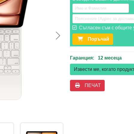
Съгласен съм с общите у
Следваща >>
Поръчай
Гаранция: 12 месеца
Извести ме, когато проду
ПЕЧАТ