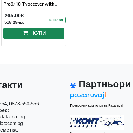
Pro9/10 Typecover with
Slim Pen COMM
265.00€
на склад
518.29лв.
КУПИ
Партньори
акти
54, 0878-550-556
Преносими компютри на Pazaruvaj
рес:
datacom.bg
atacom.bg
сметка: