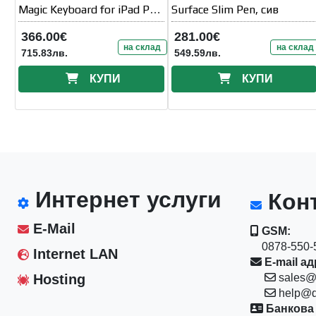
Magic Keyboard for iPad Pro
Surface Slim Pen, сив
11-inch
366.00€
281.00€
на склад
на склад
715.83лв.
549.59лв.
КУПИ
КУПИ
Интернет услуги
Конт
E-Mail
GSM:
0878-550-5
Internet LAN
E-mail ад
Hosting
sales@
help@d
Банкова 