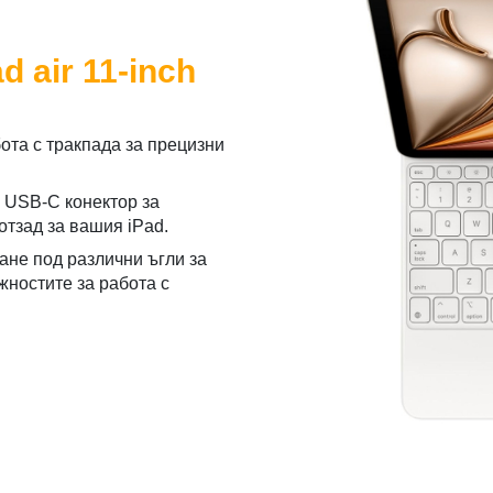
d air 11-inch
ота с тракпада за прецизни
 USB-C конектор за
отзад за вашия iPad.
не под различни ъгли за
жностите за работа с