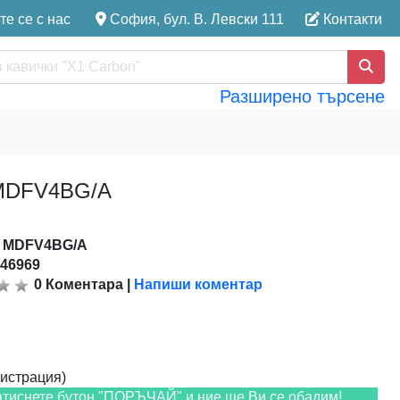
е се с нас
София, бул. В. Левски 111
Контакти
Разширено търсене
 - MDFV4BG/A
:
MDFV4BG/A
146969
0
Коментара
|
Напиши коментар
истрация)
атиснете бутон "ПОРЪЧАЙ" и ние ще Ви се обадим!