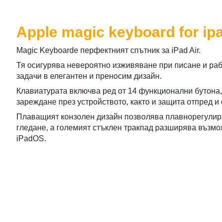
Apple magic keyboard for ipa
Magic Keyboardе перфектният спътник за iPad Air.
Тя осигурява невероятно изживяване при писане и раб
задачи в елегантен и преносим дизайн.
Клавиатурата включва ред от 14 функционални бутона,
зареждане през устройството, както и защита отпред и 
Плаващият конзолен дизайн позволява плавнорегулира
гледане, а големият стъклен тракпад разширява възмо
iPadOS.