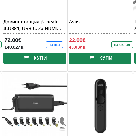
Докинг станция j5 create
Asus
JCD381, USB-C, 2x HDMI,
USB 3.1, PD 2.0,
72.00€
22.00€
на път
на склад
140.82лв.
43.03лв.
КУПИ
КУПИ