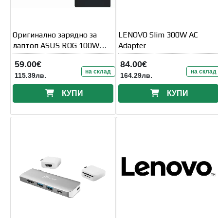
Оригинално зарядно за
LENOVO Slim 300W AC
лаптоп ASUS ROG 100W
Adapter
Type-C -
59.00€
84.00€
на склад
на склад
115.39лв.
164.29лв.
КУПИ
КУПИ