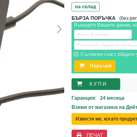
на склад
БЪРЗА ПОРЪЧКА
(без рег
Въведете Вашите данни, н
Следваща >>
Съгласен съм с общите у
Поръчай
К У П И
Гаранция: 24 месеца
Вземи от магазина на Де
Извести ме, когато проду
ПЕЧАТ