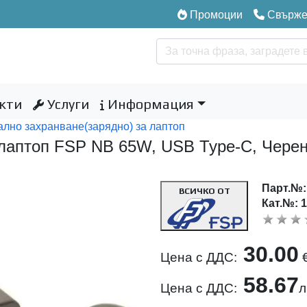
Промоции
Свържет
кти
Услуги
Информация
лно захранване(зарядно) за лаптоп
 лаптоп FSP NB 65W, USB Type-C, Чере
Парт.№
ВСИЧКО ОТ
Кат.№: 
30.00
Цена с ДДС:
58.67
Цена с ДДС:
л