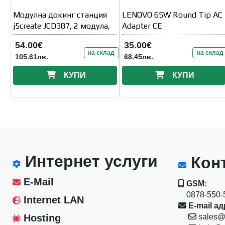
Модулна докинг станция
LENOVO 65W Round Tip AC
j5create JCD387, 2 модула,
Adapter CE
54.00€
35.00€
на склад
на склад
105.61лв.
68.45лв.
КУПИ
КУПИ
Интернет услуги
Конт
E-Mail
GSM:
0878-550-5
Internet LAN
E-mail ад
Hosting
sales@