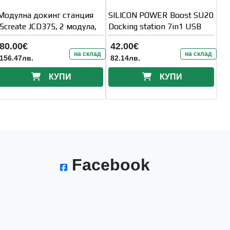
Модулна докинг станция
SILICON POWER Boost SU20
j5create JCD375, 2 модула,
Docking station 7in1 USB
80.00€
42.00€
на склад
на склад
156.47лв.
82.14лв.
КУПИ
КУПИ
Facebook