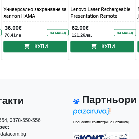
Универсално захранване за
Lenovo Laser Rechargeable
лаптоп HAMA
Presentation Remote
36.00€
62.00€
на склад
на склад
70.41лв.
121.26лв.
КУПИ
КУПИ
Партньори
акти
54, 0878-550-556
Преносими компютри на Pazaruvaj
рес:
datacom.bg