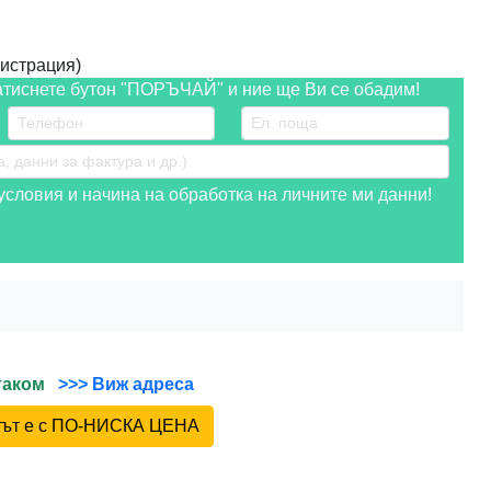
истрация)
атиснете бутон "ПОРЪЧАЙ" и ние ще Ви се обадим!
словия и начина на обработка на личните ми данни!
йтаком
>>> Виж адреса
ктът е с ПО-НИСКА ЦЕНА