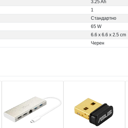
3.25 Ah
1
Стандартно
65 W
6.6 x 6.6 x 2.5 cm
Чеpен