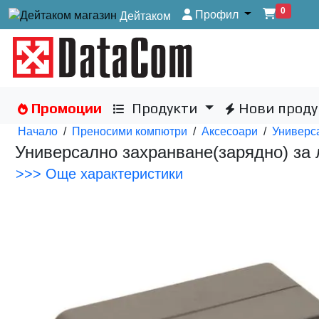
0
Профил
Дейтаком
Промоции
Продукти
Нови проду
Начало
/
Преносими компютри
/
Аксесоари
/
Универса
Универсално захранване(зарядно) за
>>> Още характеристики