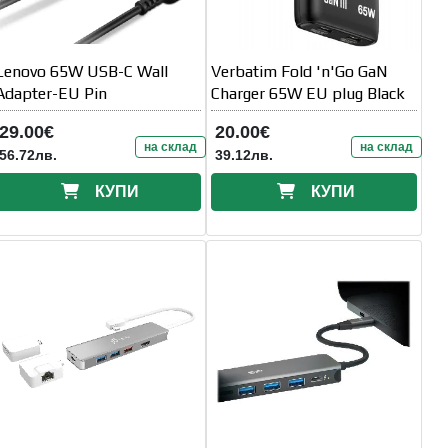
Lenovo 65W USB-C Wall
Verbatim Fold 'n'Go GaN
Adapter-EU Pin
Charger 65W EU plug Black
29.00€
20.00€
на склад
на склад
56.72лв.
39.12лв.
КУПИ
КУПИ