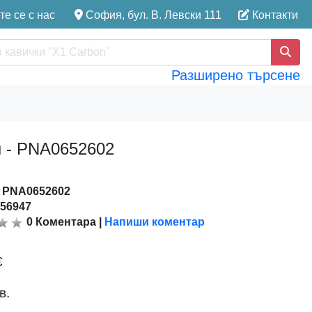
е се с нас
София, бул. В. Левски 111
Контакти
Разширено търсене
н - PNA0652602
:
PNA0652602
156947
0
Коментара
|
Напиши коментар
€
в.