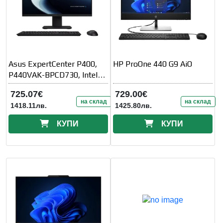
Asus ExpertCenter P400,
HP ProOne 440 G9 AiO
P440VAK-BPCD730, Intel
210H 2.5 GHz (12MB Cache,
725.07€
729.00€
up to
на склад
на склад
1418.11лв.
1425.80лв.
КУПИ
КУПИ