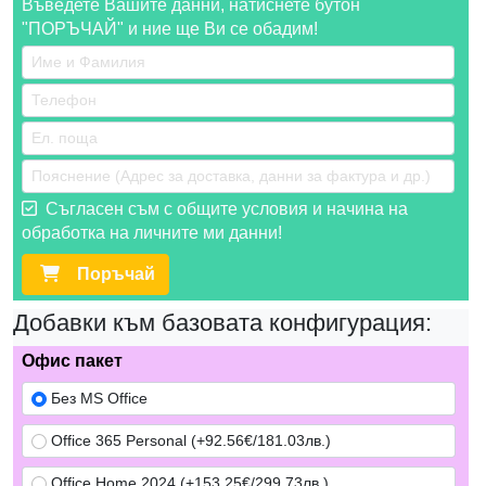
Въведете Вашите данни, натиснете бутон
"ПОРЪЧАЙ" и ние ще Ви се обадим!
Съгласен съм с общите условия и начина на
обработка на личните ми данни!
Поръчай
Добавки към базовата конфигурация:
Офис пакет
Без MS Office
Office 365 Personal (+92.56€/181.03лв.)
Office Home 2024 (+153.25€/299.73лв.)