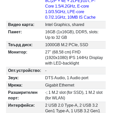
8C(2P + 4E + 2LPE)/10T, P-
Core 1.5/4.2GHz, E-core
1.0/3.5GHz, LPE-core
0.7/2.1GHz, 10MB IS Cache
Видео карта:
Intel Graphics, shared
Памет:
16GB (1x16GB), DDR5, slots:
Up to 32 GB
Твърд диск:
1000GB M.2 PCIe, SSD
Монитор:
27" (68.58 cm) FHD
(1920x1080) IPS 144Hz Display
with LED-backlight
Опт.устройство:
-
Звук:
DTS Audio, 1 Audio port
Мрежа:
Gigabit Ethernet
Разширителен
-; 1 M.2 slot (for SSD), 1 M.2 slot
порт:
(for WLAN)
Интерфейси:
2 USB 2.0 Type-A, 2 USB 3.2
Gen1 Type-A, 1 USB 3.2 Gen1