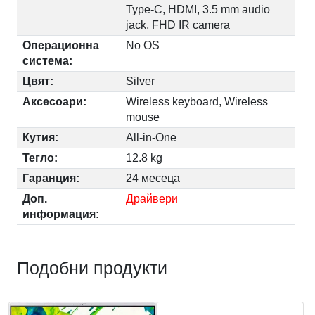
Type-C, HDMI, 3.5 mm audio
jack, FHD IR camera
Операционна
No OS
система:
Цвят:
Silver
Аксесоари:
Wireless keyboard, Wireless
mouse
Кутия:
All-in-One
Тегло:
12.8 kg
Гаранция:
24 месеца
Доп.
Драйвери
информация:
Подобни продукти