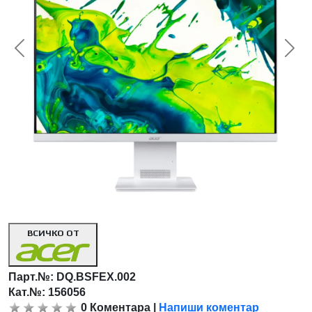
<< Предишна
Сл
ВСИЧКО ОТ
Парт.№:
DQ.BSFEX.002
Кат.№: 156056
0
Коментара
|
Напиши коментар