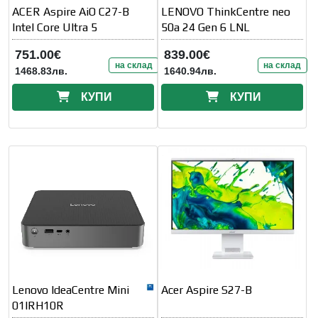
ACER Aspire AiO C27-B
LENOVO ThinkCentre neo
Intel Core Ultra 5
50a 24 Gen 6 LNL
751.00€
839.00€
на склад
на склад
1468.83лв.
1640.94лв.
КУПИ
КУПИ
Lenovo IdeaCentre Mini
Acer Aspire S27-B
01IRH10R