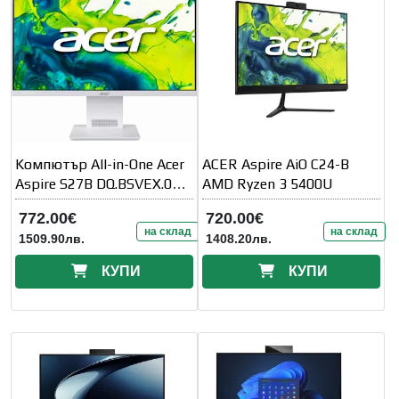
Kомпютър All-in-One Acer
ACER Aspire AiO C24-B
Aspire S27B DQ.BSVEX.002
AMD Ryzen 3 5400U
- 27" inch IPS
772.00€
720.00€
на склад
на склад
1509.90лв.
1408.20лв.
КУПИ
КУПИ