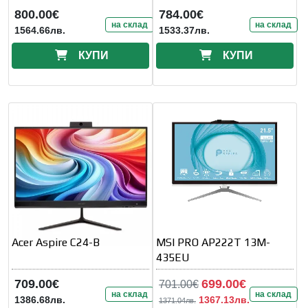
800.00€
784.00€
на склад
на склад
1564.66лв.
1533.37лв.
КУПИ
КУПИ
Acer Aspire C24-B
MSI PRO AP222T 13M-
435EU
709.00€
699.00€
701.00€
на склад
на склад
1386.68лв.
1367.13лв.
1371.04лв.