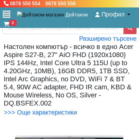
0878 550 554 0878 550 556
Профил
Дейтаком
0
Разширено търсене
Настолен компютър - всичко в едно Acer
Aspire S27-B, 27" AiO FHD (1920x1080)
IPS 144Hz, Intel Core Ultra 5 115U (up to
4.20GHz, 10MB), 16GB DDR5, 1TB SSD,
Intel Arc Graphics, no DVD, WiFi 7 & BT
5.4, 90W AC adapter, FHD IR cam, KBD &
Mouse Wireless, No OS, Silver -
DQ.BSFEX.002
>>> Още характеристики