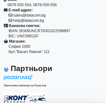
0878-550-554, 0878-550-556
E-mail адрес:
sales@datacom.bg
help@datacom.bg
Банкова сметка:
IBAN: BG69UNCR76301022598897
BIC: UNCRBGSF
Магазин:
София 1000
бул."Васил Левски" 111
Партньори
Преносими компютри на Pazaruvaj