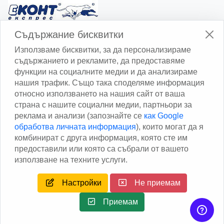
Изчисли доставката с Еконт
Съдържание бисквитки
Използваме бисквитки, за да персонализираме
съдържанието и рекламите, да предоставяме
функции на социалните медии и да анализираме
нашия трафик. Също така споделяме информация
относно използването на нашия сайт от ваша
Изчисли доставката със Спиди
страна с нашите социални медии, партньори за
реклама и анализи (запознайте се
как Google
Facebook
обработва личната информация
), които могат да я
комбинират с друга информация, която сте им
предоставили или която са събрали от вашето
използване на техните услуги.
Настройки
Не приемам
Copyright © 2013 - 2026
Дейтаком ООД
Author
EAA.
All
rights reserved.
Приемам