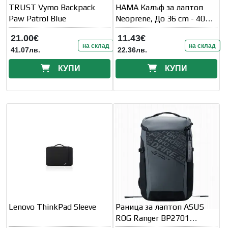
TRUST Vymo Backpack
HAMA Калъф за лаптоп
Paw Patrol Blue
Neoprene, До 36 cm - 40
cm (14.1" - 15.6" )
21.00€
11.43€
на склад
на склад
41.07лв.
22.36лв.
КУПИ
КУПИ
Lenovo ThinkPad Sleeve
Раница за лаптоп ASUS
ROG Ranger BP2701