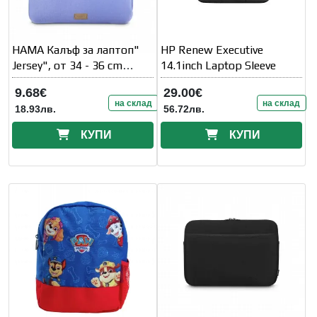
HAMA Калъф за лаптоп"
HP Renew Executive
Jersey", от 34 - 36 cm
14.1inch Laptop Sleeve
(13.3" - 14.1" )
9.68€
29.00€
на склад
на склад
18.93лв.
56.72лв.
КУПИ
КУПИ