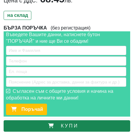
Цена с ДДС:
лв.
на склад
БЪРЗА ПОРЪЧКА
(без регистрация)
Въведете Вашите данни, натиснете бутон
"ПОРЪЧАЙ" и ние ще Ви се обадим!
Съгласен съм с общите условия и начина на
обработка на личните ми данни!
Поръчай
К У П И