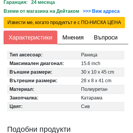
Гаранция: 24 месеца
Вземи от магазина на Дейтаком
>>> Виж адреса
Извести ме, когато продуктът е с ПО-НИСКА ЦЕНА
Характеристики
Мнения
Въпроси
Тип аксесоар:
Раница
Максимален диагонал:
15.6 inch
Външни размери:
30 x 10 x 45 cm
Вътрешни размери:
28 x 8 x 41 cm
Материал:
Полиуретан
Закопчалка:
Катарама
Цвят:
Сив
Подобни продукти