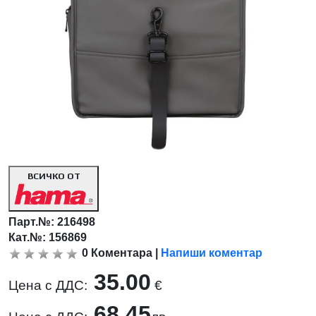
ВСИЧКО ОТ
Парт.№:
216498
Кат.№: 156869
0
Коментара
|
Напиши коментар
35.00
Цена с ДДС:
€
68.45