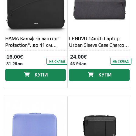
HAMA Калъф за лаптоп"
LENOVO 14inch Laptop
Protection", до 41 см
Urban Sleeve Case Charcoal
(16.2" )
Grey
16.00€
24.00€
на склад
на склад
31.29лв.
46.94лв.
КУПИ
КУПИ