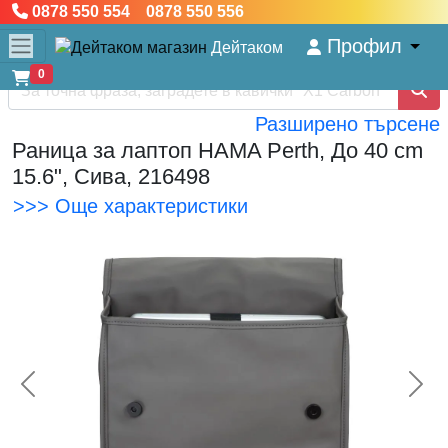
0878 550 554 0878 550 556
Профил
Дейтаком
0
Разширено търсене
Раница за лаптоп HAMA Perth, До 40 cm
15.6", Сива, 216498
>>> Още характеристики
<< Предишна
Сл