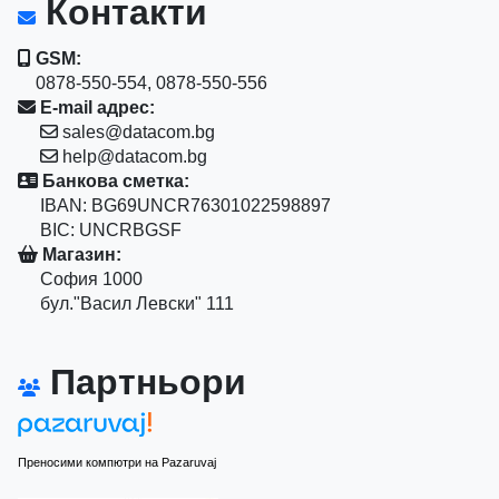
Контакти
GSM:
0878-550-554, 0878-550-556
E-mail адрес:
sales@datacom.bg
help@datacom.bg
Банкова сметка:
IBAN: BG69UNCR76301022598897
BIC: UNCRBGSF
Магазин:
София 1000
бул."Васил Левски" 111
Партньори
Преносими компютри на Pazaruvaj