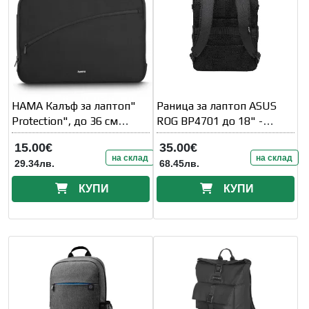
HAMA Калъф за лаптоп"
Раница за лаптоп ASUS
Protection", до 36 см
ROG BP4701 до 18" -
(14.1" )
Черна
15.00€
35.00€
на склад
на склад
29.34лв.
68.45лв.
КУПИ
КУПИ