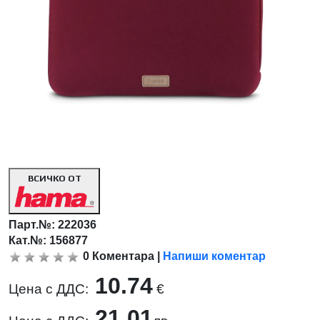
ВСИЧКО ОТ
Парт.№:
222036
Кат.№: 156877
0
Коментара
|
Напиши коментар
10.74
Цена с ДДС:
€
21.01