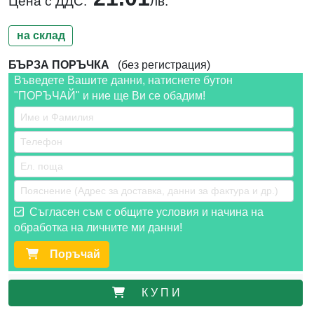
Цена с ДДС:
лв.
на склад
БЪРЗА ПОРЪЧКА
(без регистрация)
Въведете Вашите данни, натиснете бутон
"ПОРЪЧАЙ" и ние ще Ви се обадим!
Съгласен съм с общите условия и начина на
обработка на личните ми данни!
Поръчай
К У П И