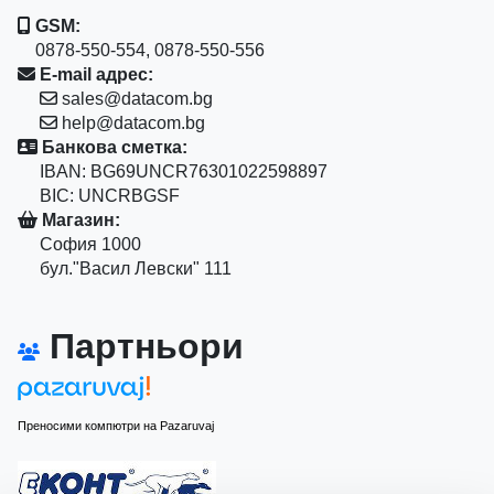
GSM:
0878-550-554, 0878-550-556
E-mail адрес:
sales@datacom.bg
help@datacom.bg
Банкова сметка:
IBAN: BG69UNCR76301022598897
BIC: UNCRBGSF
Магазин:
София 1000
бул."Васил Левски" 111
Партньори
Преносими компютри на Pazaruvaj