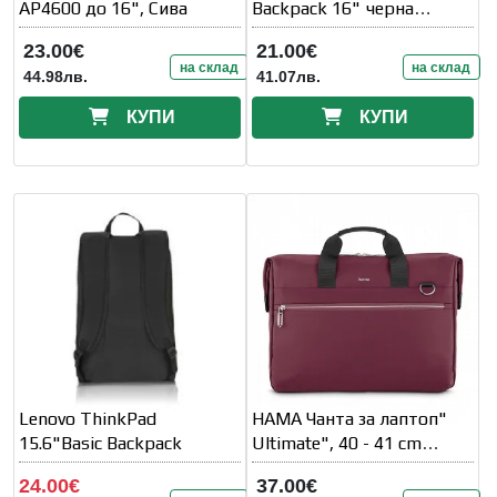
AP4600 до 16", Сива
Backpack 16" черна
MAXELL
23.00€
21.00€
на склад
на склад
44.98лв.
41.07лв.
КУПИ
КУПИ
Lenovo ThinkPad
HAMA Чанта за лаптоп"
15.6"Basic Backpack
Ultimate", 40 - 41 cm
(15.6" - 16.2" )
24.00€
37.00€