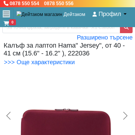
0878 550 554 0878 550 556
Профил
Дейтаком
0
Разширено търсене
Калъф за лаптоп Hama" Jersey", от 40 -
41 см (15.6" - 16.2" ), 222036
>>> Още характеристики
<< Предишна
Сл