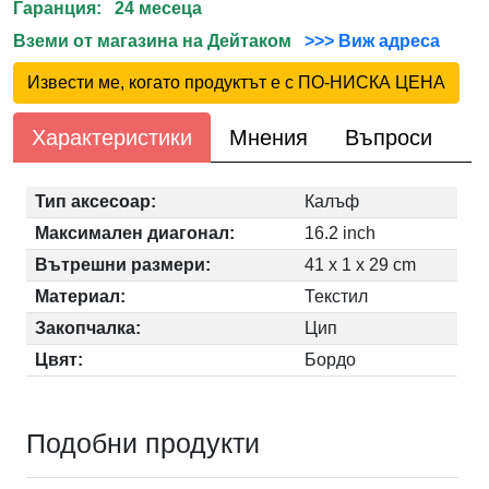
Гаранция: 24 месеца
Вземи от магазина на Дейтаком
>>> Виж адреса
Извести ме, когато продуктът е с ПО-НИСКА ЦЕНА
Характеристики
Мнения
Въпроси
Тип аксесоар:
Калъф
Максимален диагонал:
16.2 inch
Вътрешни размери:
41 x 1 x 29 cm
Материал:
Текстил
Закопчалка:
Цип
Цвят:
Бордо
Подобни продукти