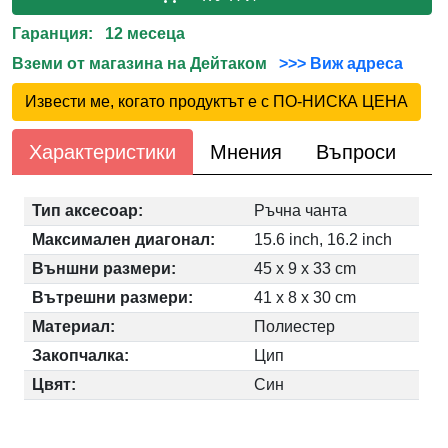
Гаранция: 12 месеца
Вземи от магазина на Дейтаком
>>> Виж адреса
Извести ме, когато продуктът е с ПО-НИСКА ЦЕНА
Характеристики
Мнения
Въпроси
Тип аксесоар:
Ръчна чанта
Максимален диагонал:
15.6 inch, 16.2 inch
Външни размери:
45 x 9 x 33 cm
Вътрешни размери:
41 x 8 x 30 cm
Материал:
Полиестер
Закопчалка:
Цип
Цвят:
Син