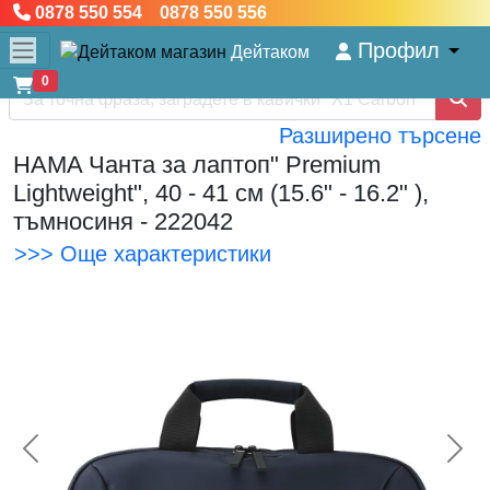
0878 550 554 0878 550 556
Профил
Дейтаком
0
Разширено търсене
HAMA Чанта за лаптоп" Premium
Lightweight", 40 - 41 см (15.6" - 16.2" ),
тъмносиня - 222042
>>> Още характеристики
<< Предишна
Сл