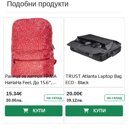
Подобни продукти
Раница за лаптоп HAMA
TRUST Atlanta Laptop Bag
HaHaHa Feel, До 15.6",
ECO - Black
Червена
15.34€
20.00€
на склад
на склад
30.00лв.
39.12лв.
КУПИ
КУПИ