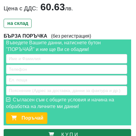
60.63
Цена с ДДС:
лв.
на склад
БЪРЗА ПОРЪЧКА
(без регистрация)
Въведете Вашите данни, натиснете бутон
"ПОРЪЧАЙ" и ние ще Ви се обадим!
Съгласен съм с общите условия и начина на
обработка на личните ми данни!
Поръчай
К У П И