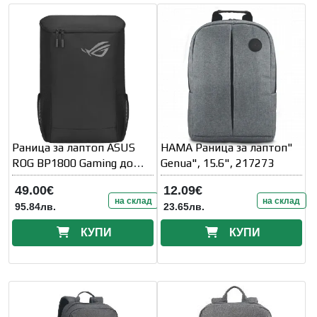
Раница за лаптоп ASUS
HAMA Раница за лаптоп"
ROG BP1800 Gaming до
Genua", 15.6", 217273
18" - Черна
49.00€
12.09€
на склад
на склад
95.84лв.
23.65лв.
КУПИ
КУПИ