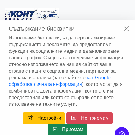
Изчисли доставката с Еконт
Съдържание бисквитки
Използваме бисквитки, за да персонализираме
съдържанието и рекламите, да предоставяме
функции на социалните медии и да анализираме
нашия трафик. Също така споделяме информация
относно използването на нашия сайт от ваша
Изчисли доставката със Спиди
страна с нашите социални медии, партньори за
реклама и анализи (запознайте се
как Google
Facebook
обработва личната информация
), които могат да я
комбинират с друга информация, която сте им
предоставили или която са събрали от вашето
използване на техните услуги.
Настройки
Не приемам
Copyright © 2013 - 2026
Дейтаком ООД
Author
EAA.
All
rights reserved.
Приемам