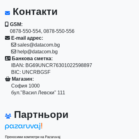
Контакти
GSM:
0878-550-554, 0878-550-556
E-mail адрес:
sales@datacom.bg
help@datacom.bg
Банкова сметка:
IBAN: BG69UNCR76301022598897
BIC: UNCRBGSF
Магазин:
София 1000
бул."Васил Левски" 111
Партньори
Преносими компютри на Pazaruvaj