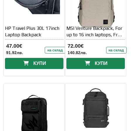
HP Travel Plus 30L 17inch
MSI Venture Backpack, For
Laptop Backpack
up to 16 inch laptops, Front
zipper storage bag
47.00€
72.00€
на склад
на склад
91.92лв.
140.82лв.
КУПИ
КУПИ