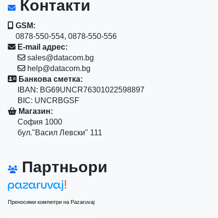
Контакти
GSM:
0878-550-554, 0878-550-556
E-mail адрес:
sales@datacom.bg
help@datacom.bg
Банкова сметка:
IBAN: BG69UNCR76301022598897
BIC: UNCRBGSF
Магазин:
София 1000
бул."Васил Левски" 111
Партньори
Преносими компютри на Pazaruvaj