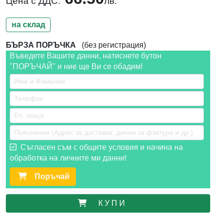
Цена с ДДС:
лв.
на склад
БЪРЗА ПОРЪЧКА
(без регистрация)
Въведете Вашите данни, натиснете бутон
"ПОРЪЧАЙ" и ние ще Ви се обадим!
Съгласен съм с общите условия и начина на
обработка на личните ми данни!
Поръчай
К У П И