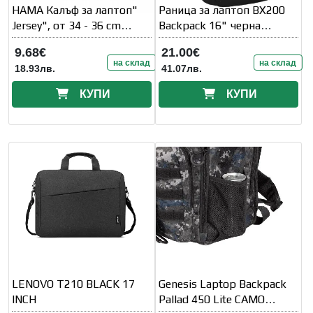
HAMA Калъф за лаптоп"
Раница за лаптоп BX200
Jersey", от 34 - 36 cm
Backpack 16" черна
(13.3" - 14.1" )
MAXELL
9.68€
21.00€
на склад
на склад
18.93лв.
41.07лв.
КУПИ
КУПИ
LENOVO T210 BLACK 17
Genesis Laptop Backpack
INCH
Pallad 450 Lite CAMO