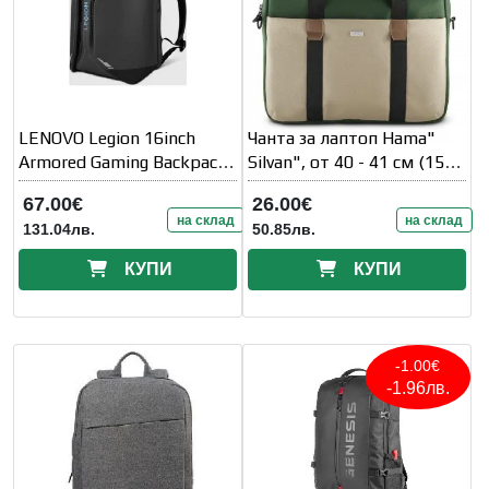
LENOVO Legion 16inch
Чанта за лаптоп Hama"
Armored Gaming Backpack
Silvan", от 40 - 41 см (15,
GB900
6" -16, 2" )
67.00€
26.00€
на склад
на склад
131.04лв.
50.85лв.
КУПИ
КУПИ
-1.00€
-1.96лв.