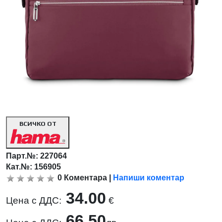
ВСИЧКО ОТ
Парт.№:
227064
Кат.№: 156905
0
Коментара
|
Напиши коментар
34.00
Цена с ДДС:
€
66.50