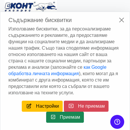
Изчисли доставката с Еконт
Съдържание бисквитки
Използваме бисквитки, за да персонализираме
съдържанието и рекламите, да предоставяме
функции на социалните медии и да анализираме
нашия трафик. Също така споделяме информация
относно използването на нашия сайт от ваша
Изчисли доставката със Спиди
страна с нашите социални медии, партньори за
реклама и анализи (запознайте се
как Google
Facebook
обработва личната информация
), които могат да я
комбинират с друга информация, която сте им
предоставили или която са събрали от вашето
използване на техните услуги.
Настройки
Не приемам
Copyright © 2013 - 2026
Дейтаком ООД
Author
EAA.
All
rights reserved.
Приемам