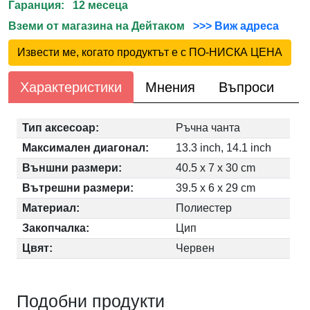
Гаранция: 12 месеца
Вземи от магазина на Дейтаком
>>> Виж адреса
Извести ме, когато продуктът е с ПО-НИСКА ЦЕНА
Характеристики
Мнения
Въпроси
Тип аксесоар:
Ръчна чанта
Максимален диагонал:
13.3 inch, 14.1 inch
Външни размери:
40.5 x 7 x 30 cm
Вътрешни размери:
39.5 x 6 x 29 cm
Материал:
Полиестер
Закопчалка:
Цип
Цвят:
Червен
Подобни продукти