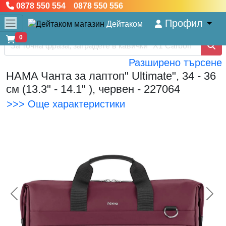
0878 550 554 0878 550 556
Профил
Дейтаком
0
Разширено търсене
HAMA Чанта за лаптоп" Ultimate", 34 - 36
см (13.3" - 14.1" ), червен - 227064
>>> Още характеристики
<< Предишна
Сл