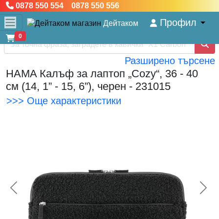
0878 550 554 0878 550 556
Профил
Дейтаком
0
Разширено търсене
HAMA Калъф за лаптоп „Cozy“, 36 - 40
см (14, 1” - 15, 6”), черен - 231015
>>> Още характеристики
<< Предишна
Сл