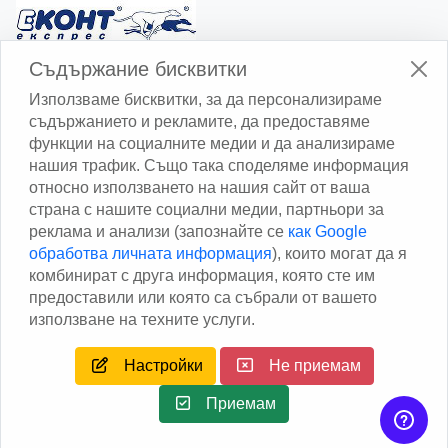
Изчисли доставката с Еконт
Съдържание бисквитки
Използваме бисквитки, за да персонализираме
съдържанието и рекламите, да предоставяме
функции на социалните медии и да анализираме
нашия трафик. Също така споделяме информация
относно използването на нашия сайт от ваша
Изчисли доставката със Спиди
страна с нашите социални медии, партньори за
реклама и анализи (запознайте се
как Google
Facebook
обработва личната информация
), които могат да я
комбинират с друга информация, която сте им
предоставили или която са събрали от вашето
използване на техните услуги.
Настройки
Не приемам
Copyright © 2013 - 2026
Дейтаком ООД
Author
EAA.
All
rights reserved.
Приемам