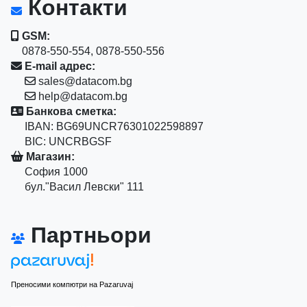
Контакти
GSM:
0878-550-554, 0878-550-556
E-mail адрес:
sales@datacom.bg
help@datacom.bg
Банкова сметка:
IBAN: BG69UNCR76301022598897
BIC: UNCRBGSF
Магазин:
София 1000
бул."Васил Левски" 111
Партньори
Преносими компютри на Pazaruvaj