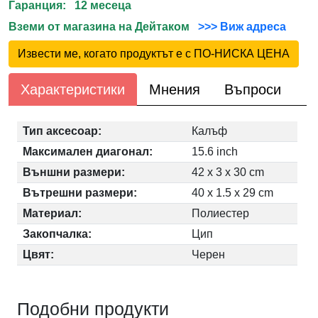
Гаранция: 12 месеца
Вземи от магазина на Дейтаком
>>> Виж адреса
Извести ме, когато продуктът е с ПО-НИСКА ЦЕНА
Характеристики
Мнения
Въпроси
Тип аксесоар:
Калъф
Максимален диагонал:
15.6 inch
Външни размери:
42 x 3 x 30 cm
Вътрешни размери:
40 x 1.5 x 29 cm
Материал:
Полиестер
Закопчалка:
Цип
Цвят:
Черен
Подобни продукти