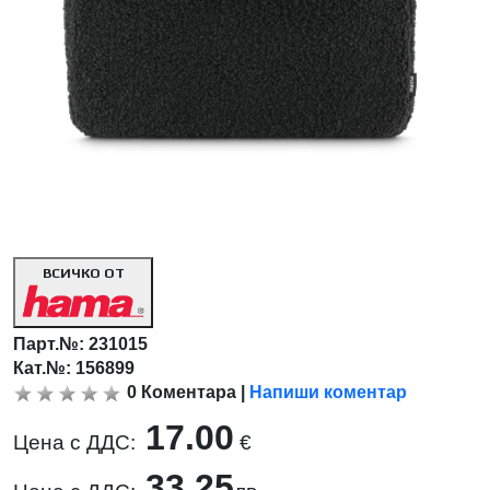
ВСИЧКО ОТ
Парт.№:
231015
Кат.№: 156899
0
Коментара
|
Напиши коментар
17.00
Цена с ДДС:
€
33.25