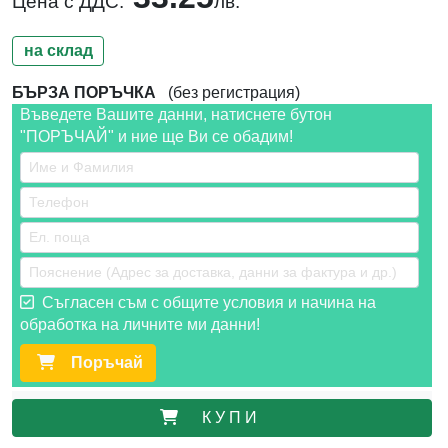
Цена с ДДС:
лв.
на склад
БЪРЗА ПОРЪЧКА
(без регистрация)
Въведете Вашите данни, натиснете бутон
"ПОРЪЧАЙ" и ние ще Ви се обадим!
Съгласен съм с общите условия и начина на
обработка на личните ми данни!
Поръчай
К У П И