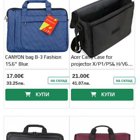
CANYON bag B-3 Fashion
Acer Carry Case for
15.6" Blue
projector X/P1/P5& H/V6
series
17.00€
21.00€
на склад
на склад
33.25лв.
41.07лв.
КУПИ
КУПИ