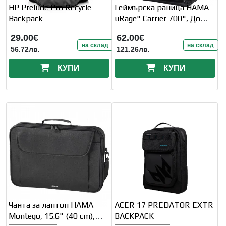
HP Prelude Pro Recycle
Геймърска раница HAMA
Backpack
uRage" Carrier 700", До
17.3"
29.00€
62.00€
на склад
на склад
56.72лв.
121.26лв.
КУПИ
КУПИ
Чанта за лаптоп HAMA
ACER 17 PREDATOR EXTR
Montego, 15.6" (40 cm),
BACKPACK