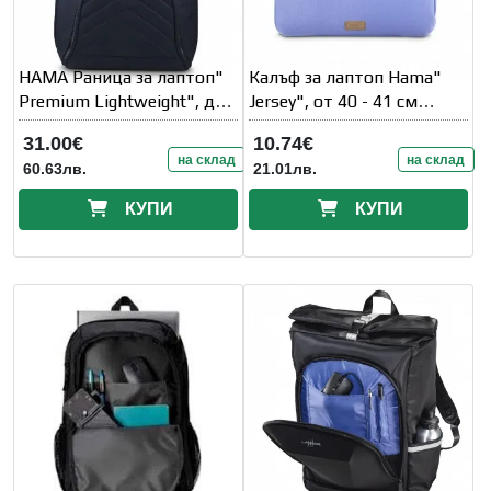
HAMA Раница за лаптоп"
Калъф за лаптоп Hama"
Premium Lightweight", до
Jersey", от 40 - 41 см
41 см (16, 2"
(15.6" - 16.2" )
31.00€
10.74€
на склад
на склад
60.63лв.
21.01лв.
КУПИ
КУПИ