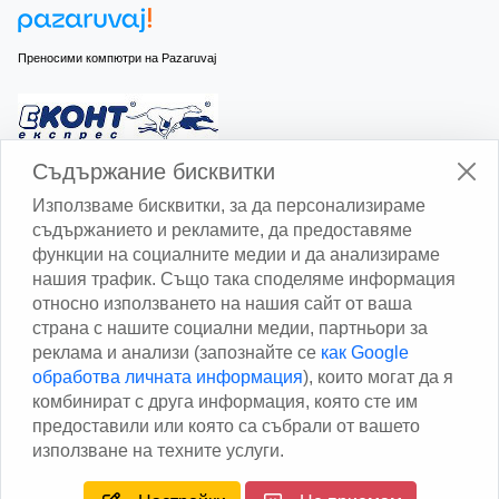
Преносими компютри на Pazaruvaj
Изчисли доставката с Еконт
Съдържание бисквитки
Използваме бисквитки, за да персонализираме
съдържанието и рекламите, да предоставяме
функции на социалните медии и да анализираме
нашия трафик. Също така споделяме информация
относно използването на нашия сайт от ваша
Изчисли доставката със Спиди
страна с нашите социални медии, партньори за
реклама и анализи (запознайте се
как Google
Facebook
обработва личната информация
), които могат да я
комбинират с друга информация, която сте им
предоставили или която са събрали от вашето
използване на техните услуги.