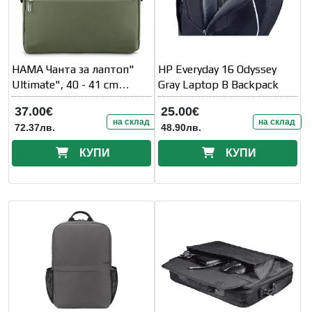
HAMA Чанта за лаптоп"
HP Everyday 16 Odyssey
Ultimate", 40 - 41 cm
Gray Laptop B Backpack
(15.6" - 16.2" )
37.00€
25.00€
на склад
на склад
72.37лв.
48.90лв.
КУПИ
КУПИ