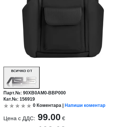
ВСИЧКО ОТ
Парт.№:
90XB0AM0-BBP000
Кат.№: 156919
0
Коментара
|
Напиши коментар
99.00
Цена с ДДС:
€