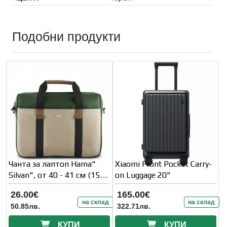
Подобни продукти
Чанта за лаптоп Hama"
Xiaomi Front Pocket Carry-
Silvan", от 40 - 41 см (15,
on Luggage 20"
6" -16, 2" )
26.00€
165.00€
на склад
на склад
50.85лв.
322.71лв.
КУПИ
КУПИ