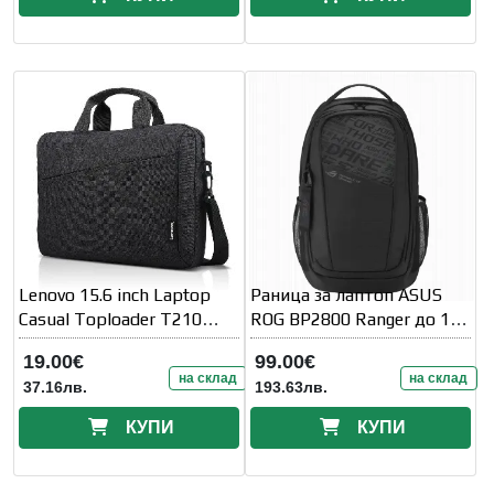
Lenovo 15.6 inch Laptop
Раница за лаптоп ASUS
Casual Toploader T210
ROG BP2800 Ranger до 18"
Black-ROW
- Черна
19.00€
99.00€
на склад
на склад
37.16лв.
193.63лв.
КУПИ
КУПИ