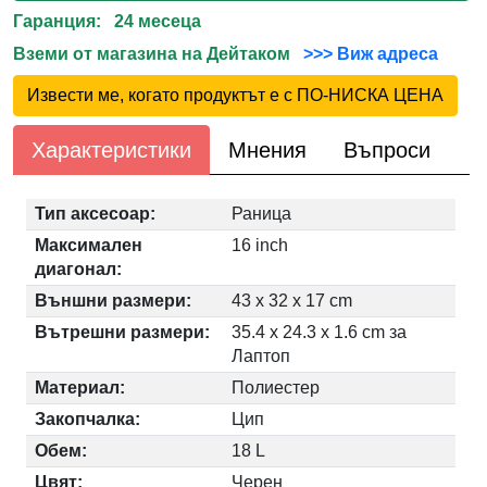
Гаранция: 24 месеца
Вземи от магазина на Дейтаком
>>> Виж адреса
Извести ме, когато продуктът е с ПО-НИСКА ЦЕНА
Характеристики
Мнения
Въпроси
Тип аксесоар:
Раница
Максимален
16 inch
диагонал:
Външни размери:
43 x 32 x 17 cm
Вътрешни размери:
35.4 x 24.3 x 1.6 cm за
Лаптоп
Материал:
Полиестер
Закопчалка:
Цип
Обем:
18 L
Цвят:
Черен