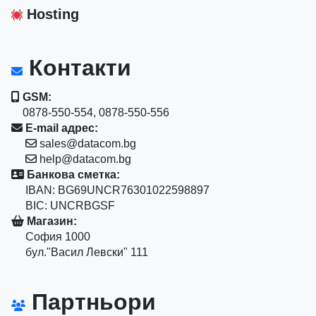
Hosting
Контакти
GSM:
0878-550-554, 0878-550-556
E-mail адрес:
sales@datacom.bg
help@datacom.bg
Банкова сметка:
IBAN: BG69UNCR76301022598897
BIC: UNCRBGSF
Магазин:
София 1000
бул."Васил Левски" 111
Партньори