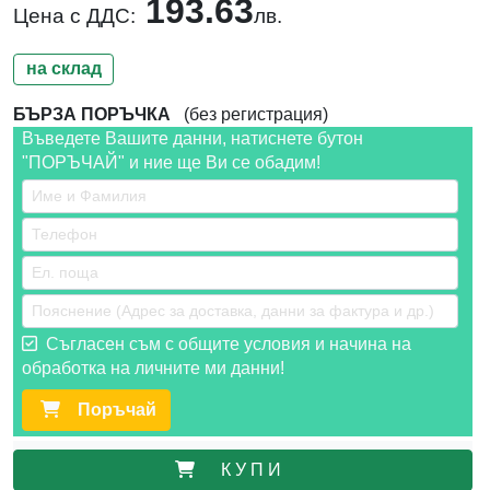
193.63
Цена с ДДС:
лв.
на склад
БЪРЗА ПОРЪЧКА
(без регистрация)
Въведете Вашите данни, натиснете бутон
"ПОРЪЧАЙ" и ние ще Ви се обадим!
Съгласен съм с общите условия и начина на
обработка на личните ми данни!
Поръчай
К У П И