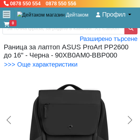
0878 550 554 0878 550 556
Профил
Дейтаком
0
Разширено търсене
Раница за лаптоп ASUS ProArt PP2600
до 16" - Черна - 90XB0AM0-BBP000
>>> Още характеристики
<< Предишна
Сл