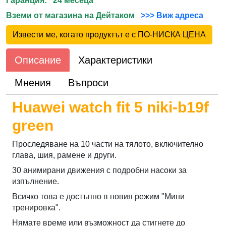
Гаранция: 24 месеца
Вземи от магазина на Дейтаком
>>> Виж адреса
Извести ме, когато продуктът е с ПО-НИСКА ЦЕНА
Описание
Характеристики
Мнения
Въпроси
Huawei watch fit 5 niki-b19f
green
Проследяване на 10 части на тялото, включително
глава, шия, рамене и други.
30 анимирани движения с подробни насоки за
изпълнение.
Всичко това е достъпно в новия режим "Мини
тренировка".
Нямате време или възможност да стигнете до