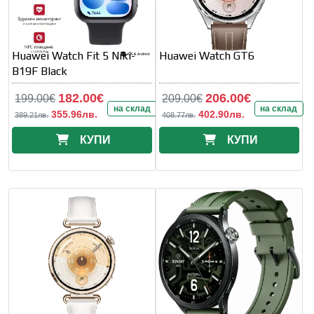
Huawei Watch Fit 5 Niki-
Huawei Watch GT6
B19F Black
182.00€
206.00€
199.00€
209.00€
на склад
на склад
355.96лв.
402.90лв.
389.21лв.
408.77лв.
КУПИ
КУПИ