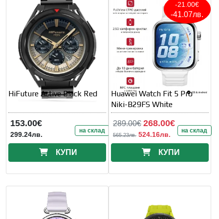
-21.00€
-41.07лв.
HiFuture Active Black Red
Huawei Watch Fit 5 Pro
Niki-B29FS White
153.00€
268.00€
289.00€
на склад
на склад
299.24лв.
524.16лв.
565.23лв.
КУПИ
КУПИ