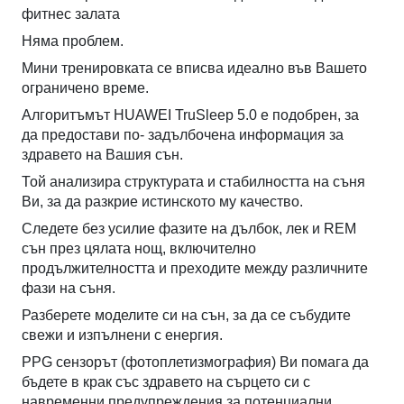
фитнес залата
Няма проблем.
Мини тренировката се вписва идеално във Вашето
ограничено време.
Алгоритъмът HUAWEI TruSleep 5.0 е подобрен, за
да предостави по- задълбочена информация за
здравето на Вашия сън.
Той анализира структурата и стабилността на съня
Ви, за да разкрие истинското му качество.
Следете без усилие фазите на дълбок, лек и REM
сън през цялата нощ, включително
продължителността и преходите между различните
фази на съня.
Разберете моделите си на сън, за да се събудите
свежи и изпълнени с енергия.
PPG сензорът (фотоплетизмография) Ви помага да
бъдете в крак със здравето на сърцето си с
навременни предупреждения за потенциални