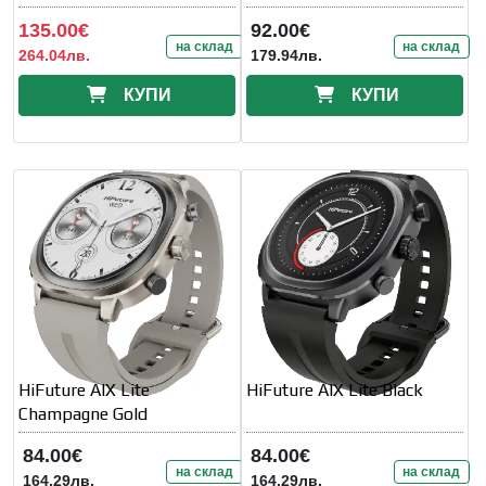
135.00€
92.00€
на склад
на склад
264.04лв.
179.94лв.
КУПИ
КУПИ
HiFuture AIX Lite
HiFuture AIX Lite Black
Champagne Gold
84.00€
84.00€
на склад
на склад
164.29лв.
164.29лв.