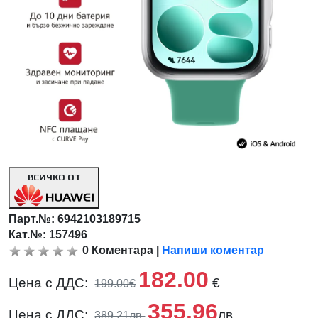
ВСИЧКО ОТ
Парт.№:
6942103189715
Кат.№: 157496
0
Коментара
|
Напиши коментар
182.00
Цена с ДДС:
€
199.00€
355.96
Цена с ДДС:
лв.
389.21лв.