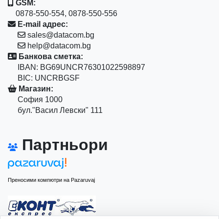
GSM:
0878-550-554, 0878-550-556
E-mail адрес:
sales@datacom.bg
help@datacom.bg
Банкова сметка:
IBAN: BG69UNCR76301022598897
BIC: UNCRBGSF
Магазин:
София 1000
бул."Васил Левски" 111
Партньори
Преносими компютри на Pazaruvaj