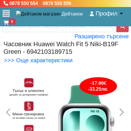
0878 550 554 0878 550 556
Профил
Дейтаком
0
Разширено търсене
Часовник Huawei Watch Fit 5 Niki-B19F
Green - 6942103189715
>>> Още характеристики
-17.00€
-33.25лв.
<< Предишна
Сл