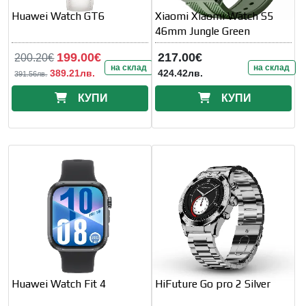
Huawei Watch GT6
Xiaomi Xiaomi Watch S5
46mm Jungle Green
199.00€
217.00€
200.20€
на склад
на склад
389.21лв.
424.42лв.
391.56лв.
КУПИ
КУПИ
Huawei Watch Fit 4
HiFuture Go pro 2 Silver