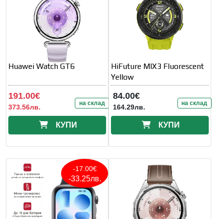
Huawei Watch GT6
HiFuture MIX3 Fluorescent
Yellow
191.00€
84.00€
на склад
на склад
373.56лв.
164.29лв.
КУПИ
КУПИ
-17.00€
-33.25лв.