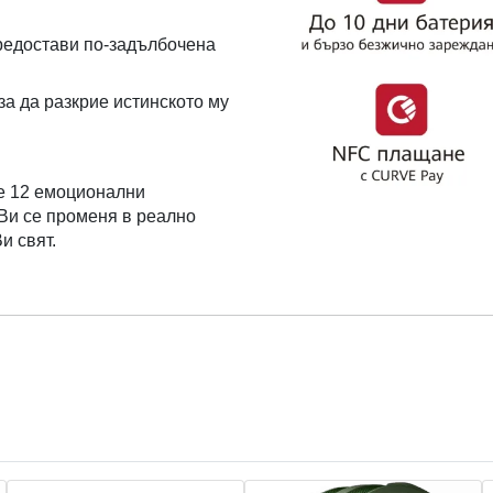
предостави по-задълбочена
за да разкрие истинското му
е 12 емоционални
Ви се променя в реално
и свят.