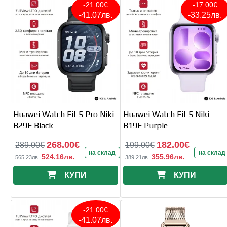
-21.00€
-17.00€
-41.07лв.
-33.25лв.
Huawei Watch Fit 5 Pro Niki-
Huawei Watch Fit 5 Niki-
B29F Black
B19F Purple
268.00€
182.00€
289.00€
199.00€
на склад
на склад
524.16лв.
355.96лв.
565.23лв.
389.21лв.
КУПИ
КУПИ
-21.00€
-41.07лв.