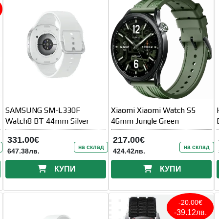
SAMSUNG SM-L330F
Xiaomi Xiaomi Watch S5
Watch8 BT 44mm Silver
46mm Jungle Green
331.00€
217.00€
на склад
на склад
647.38лв.
424.42лв.
КУПИ
КУПИ
-20.00€
-39.12лв.