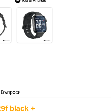
Въпроси
29f black +