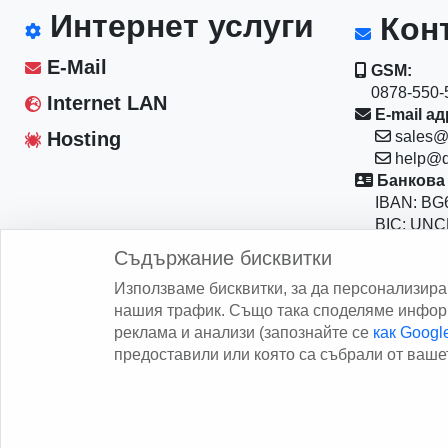
Интернет услуги
Конт
E-Mail
GSM:
0878-550-5
Internet LAN
E-mail ад
Hosting
sales@
help@d
Банкова 
IBAN: BG6
BIC: UNC
Магазин:
Съдържание бисквитки
София 10
Използваме бисквитки, за да персонализир
бул."Васил
нашия трафик. Също така споделяме информ
реклама и анализи (запознайте се
как Goog
предоставили или която са събрали от вашет
Copy