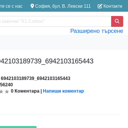
е се с нас
София, бул. В. Левски 111
Контакти
Разширено търсене
 6942103189739_6942103165443
:
6942103189739_6942103165443
156240
0
Коментара
|
Напиши коментар