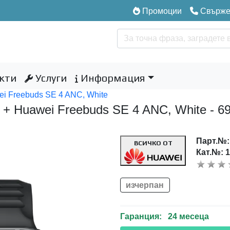
Промоции
Свържет
кти
Услуги
Информация
wei Freebuds SE 4 ANC, White
ck + Huawei Freebuds SE 4 ANC, White -
Парт.№
ВСИЧКО ОТ
Кат.№: 
изчерпан
Гаранция: 24 месеца