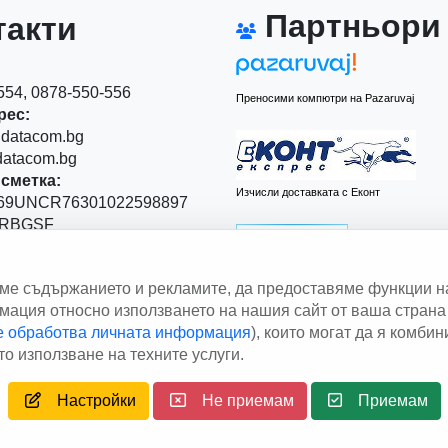
Партньори
акти
54, 0878-550-556
Преносими компютри на Pazaruvaj
рес:
datacom.bg
atacom.bg
сметка:
Изчисли доставката с Еконт
9UNCR76301022598897
RBGSF
00
аме съдържанието и рекламите, да предоставяме функции н
 Левски" 111
ация относно използването на нашия сайт от ваша страна 
le обработва личната информация
), които могат да я комби
Изчисли доставката със Спиди
о използване на техните услуги.
right © 2013 - 2026
Дейтаком ООД
Author
EAA.
All rights res
Настройки
Не приемам
Приемам