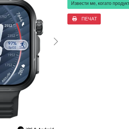
Извести ме, когато проду
ПЕЧАТ
Следваща >>