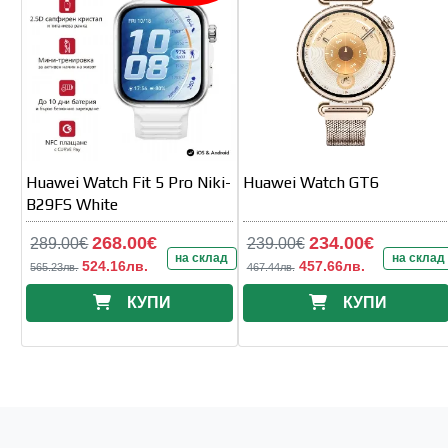
Huawei Watch Fit 5 Pro Niki-
Huawei Watch GT6
B29FS White
268.00€
234.00€
289.00€
239.00€
на склад
на склад
524.16лв.
457.66лв.
565.23лв.
467.44лв.
КУПИ
КУПИ