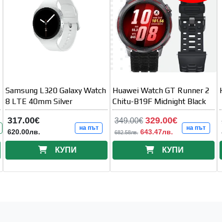
Samsung L320 Galaxy Watch
Huawei Watch GT Runner 2
8 LTE 40mm Silver
Chitu-B19F Midnight Black
317.00€
329.00€
349.00€
на път
на път
620.00лв.
643.47лв.
682.58лв.
КУПИ
КУПИ