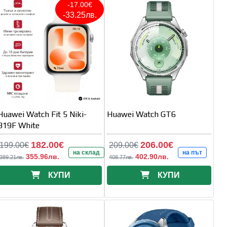
-17.00€
-33.25лв.
Huawei Watch Fit 5 Niki-
Huawei Watch GT6
B19F White
182.00€
206.00€
199.00€
209.00€
на склад
на път
355.96лв.
402.90лв.
389.21лв.
408.77лв.
КУПИ
КУПИ