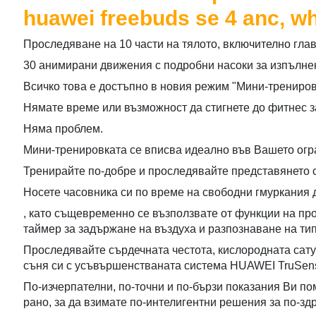
huawei freebuds se 4 anc, wh
Проследяване на 10 части на тялото, включително глав
30 анимирани движения с подробни насоки за изпълне
Всичко това е достъпно в новия режим "Мини-трениров
Нямате време или възможност да стигнете до фитнес 
Няма проблем.
Мини-тренировката се вписва идеално във Вашето огр
Тренирайте по-добре и проследявайте представянето си
Носете часовника си по време на свободни гмуркания 
, като същевременно се възползвате от функции на пр
таймер за задържане на въздуха и разпознаване на тип
Проследявайте сърдечната честота, кислородната сату
съня си с усъвършенстваната система HUAWEI TruSen
По-изчерпателни, по-точни и по-бързи показания Ви по
рано, за да взимате по-интелигентни решения за по-з