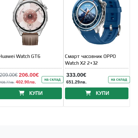
Huawei Watch GT6
Смарт часовник OPPO
Watch X2 2+32
206.00€
333.00€
209.00€
на склад
на склад
402.90лв.
651.29лв.
408.77лв.
КУПИ
КУПИ