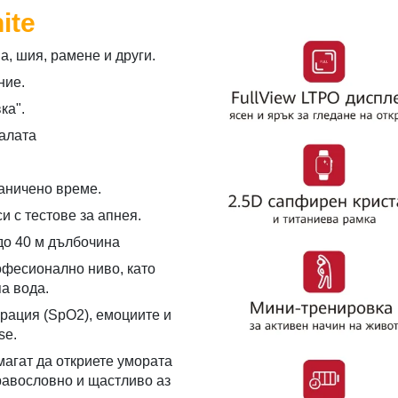
ite
а, шия, рамене и други.
ние.
ка".
залата
аничено време.
 с тестове за апнея.
до 40 м дълбочина
офесионално ниво, като
а вода.
рация (SpO2), емоциите и
se.
магат да откриете умората
дравословно и щастливо аз