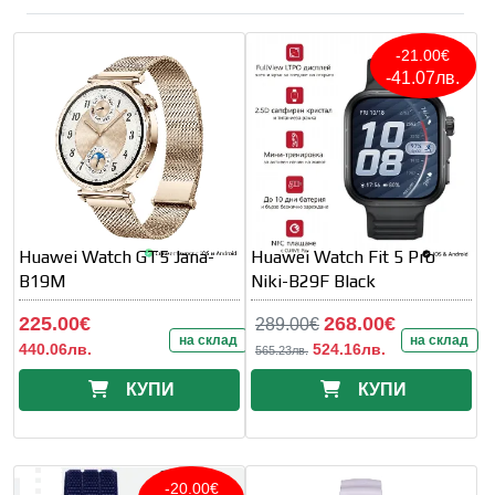
-21.00€
-41.07лв.
Huawei Watch GT5 Jana-
Huawei Watch Fit 5 Pro
B19M
Niki-B29F Black
225.00€
268.00€
289.00€
на склад
на склад
440.06лв.
524.16лв.
565.23лв.
КУПИ
КУПИ
-20.00€