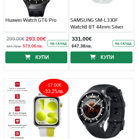
Huawei Watch GT6 Pro
SAMSUNG SM-L330F
Watch8 BT 44mm Silver
293.00€
331.00€
299.00€
на склад
на склад
573.06лв.
647.38лв.
584.79лв.
КУПИ
КУПИ
-17.00€
-33.25лв.