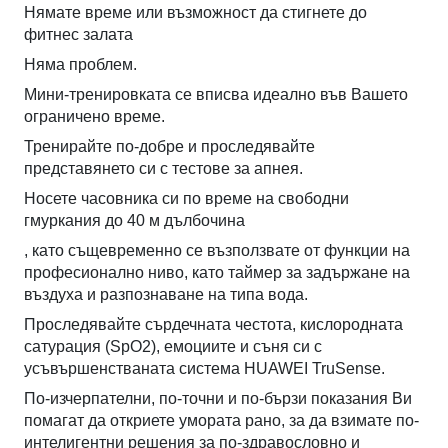
Нямате време или възможност да стигнете до
фитнес залата
Няма проблем.
Мини-тренировката се вписва идеално във Вашето
ограничено време.
Тренирайте по-добре и проследявайте
представянето си с тестове за апнея.
Носете часовника си по време на свободни
гмуркания до 40 м дълбочина
, като същевременно се възползвате от функции на
професионално ниво, като таймер за задържане на
въздуха и разпознаване на типа вода.
Проследявайте сърдечната честота, кислородната
сатурация (SpO2), емоциите и съня си с
усъвършенстваната система HUAWEI TruSense.
По-изчерпателни, по-точни и по-бързи показания Ви
помагат да откриете умората рано, за да взимате по-
интелигентни решения за по-здравословно и