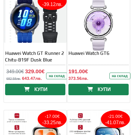
-39.12лв.
Huawei Watch GT Runner 2
Huawei Watch GT6
Chitu-B19F Dusk Blue
329.00€
191.00€
349.00€
на склад
на склад
643.47лв.
373.56лв.
682.58лв.
КУПИ
КУПИ
-17.00€
-21.00€
-33.25лв.
-41.07лв.