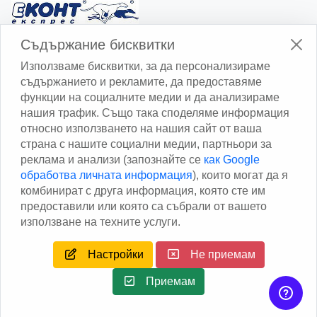
Изчисли доставката с Еконт
Съдържание бисквитки
Използваме бисквитки, за да персонализираме
съдържанието и рекламите, да предоставяме
функции на социалните медии и да анализираме
нашия трафик. Също така споделяме информация
относно използването на нашия сайт от ваша
Изчисли доставката със Спиди
страна с нашите социални медии, партньори за
реклама и анализи (запознайте се
как Google
Facebook
обработва личната информация
), които могат да я
комбинират с друга информация, която сте им
предоставили или която са събрали от вашето
използване на техните услуги.
Настройки
Не приемам
Copyright © 2013 - 2026
Дейтаком ООД
Author
EAA.
All
rights reserved.
Приемам