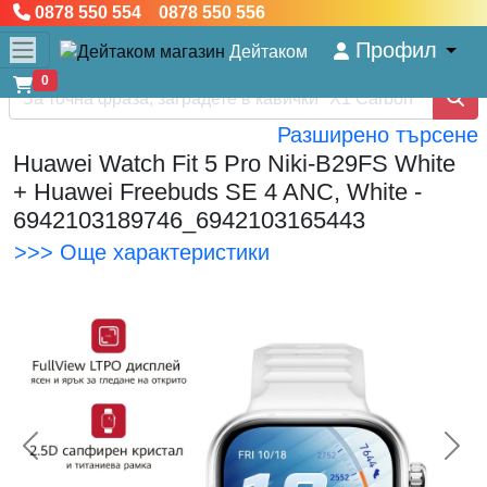
0878 550 554 0878 550 556
Профил
Дейтаком
0
Разширено търсене
Huawei Watch Fit 5 Pro Niki-B29FS White
+ Huawei Freebuds SE 4 ANC, White -
6942103189746_6942103165443
>>> Още характеристики
<< Предишна
Сл