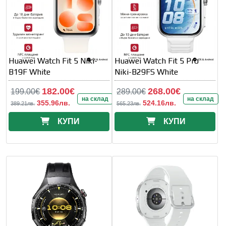
Huawei Watch Fit 5 Niki-
Huawei Watch Fit 5 Pro
B19F White
Niki-B29FS White
182.00€
268.00€
199.00€
289.00€
на склад
на склад
355.96лв.
524.16лв.
389.21лв.
565.23лв.
КУПИ
КУПИ