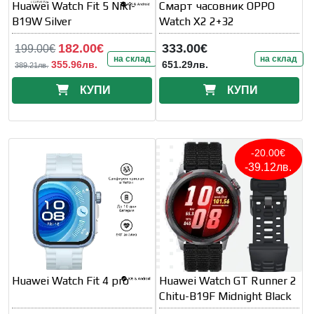
Huawei Watch Fit 5 Niki-
Смарт часовник OPPO
B19W Silver
Watch X2 2+32
182.00€
333.00€
199.00€
на склад
на склад
355.96лв.
651.29лв.
389.21лв.
КУПИ
КУПИ
-20.00€
-39.12лв.
Huawei Watch Fit 4 pro
Huawei Watch GT Runner 2
Chitu-B19F Midnight Black