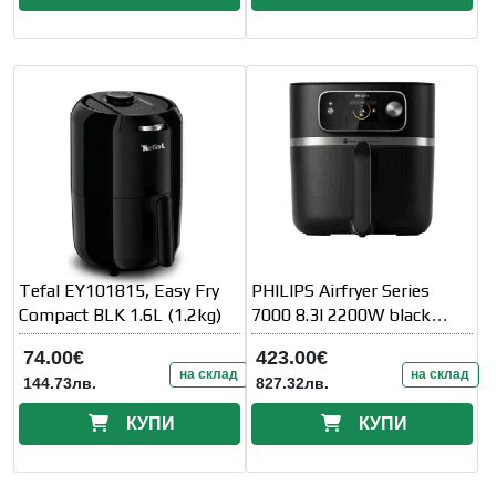
Tefal EY101815, Easy Fry
PHILIPS Airfryer Series
Compact BLK 1.6L (1.2kg)
7000 8.3l 2200W black
Connected
74.00€
423.00€
на склад
на склад
144.73лв.
827.32лв.
КУПИ
КУПИ