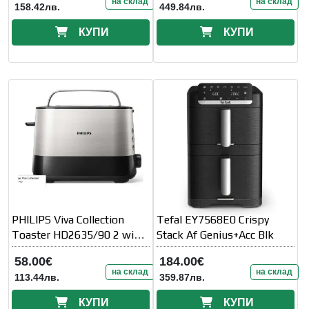
на склад
на склад
158.42лв.
449.84лв.
КУПИ
КУПИ
PHILIPS Viva Collection
Tefal EY7568E0 Crispy
Toaster HD2635/90 2 wide
Stack Af Genius+Acc Blk
slots
58.00€
184.00€
на склад
на склад
113.44лв.
359.87лв.
КУПИ
КУПИ