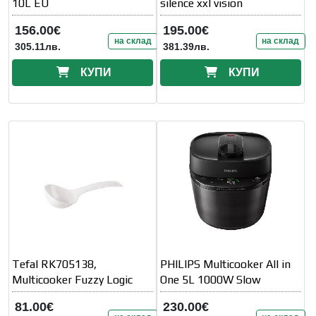
10L EU
silence xxl vision
156.00€
195.00€
на склад
на склад
305.11лв.
381.39лв.
КУПИ
КУПИ
Tefal RK705138,
PHILIPS Multicooker All in
Multicooker Fuzzy Logic
One 5L 1000W Slow
81.00€
230.00€