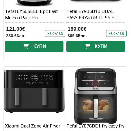
Tefal CY505EE0 Epc Fast
Tefal EY905D10 DUAL
Mc Eco Pack Eu
EASY FRY& GRILL SS EU
121.00€
189.00€
на склад
на склад
236.66лв.
369.65лв.
КУПИ
КУПИ
Xiaomi Dual Zone Air Fryer
Tefal EY876DE1 fry easy fry