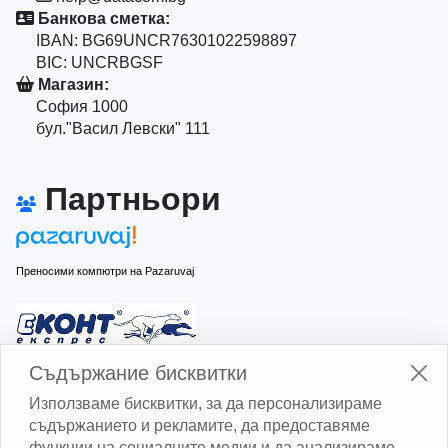
Банкова сметка:
IBAN: BG69UNCR76301022598897
BIC: UNCRBGSF
Магазин:
София 1000
бул."Васил Левски" 111
Партньори
Преносими компютри на Pazaruvaj
Изчисли доставката с Еконт
Съдържание бисквитки
Използваме бисквитки, за да персонализираме
съдържанието и рекламите, да предоставяме
функции на социалните медии и да анализираме