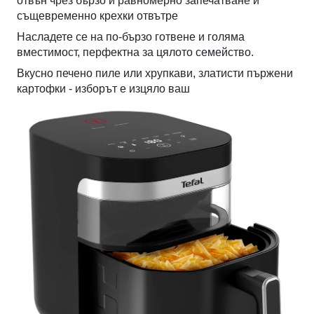
отвън чрез бързо и равномерно запечатване и
същевременно крехки отвътре
Насладете се на по-бързо готвене и голяма
вместимост, перфектна за цялото семейство.
Вкусно печено пиле или хрупкави, златисти пържени
картофки - изборът е изцяло ваш