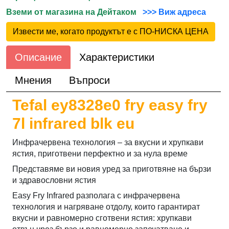
Вземи от магазина на Дейтаком
>>> Виж адреса
Извести ме, когато продуктът е с ПО-НИСКА ЦЕНА
Описание
Характеристики
Мнения
Въпроси
Tefal ey8328e0 fry easy fry
7l infrared blk eu
Инфрачервена технология – за вкусни и хрупкави
ястия, приготвени перфектно и за нула време
Представяме ви новия уред за приготвяне на бързи
и здравословни ястия
Easy Fry Infrared разполага с инфрачервена
технология и нагряване отдолу, които гарантират
вкусни и равномерно сготвени ястия: хрупкави