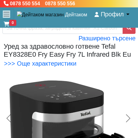
0878 550 554 0878 550 556
Профил
Дейтаком
0
Разширено търсене
Уред за здравословно готвене Tefal
EY8328E0 Fry Easy Fry 7L Infrared Blk Eu
>>> Още характеристики
<< Предишна
Сл