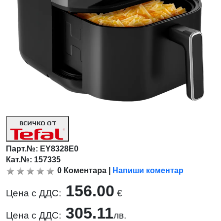
ВСИЧКО ОТ
Парт.№:
EY8328E0
Кат.№: 157335
0
Коментара
|
Напиши коментар
156.00
Цена с ДДС:
€
305.11
Цена с ДДС:
лв.