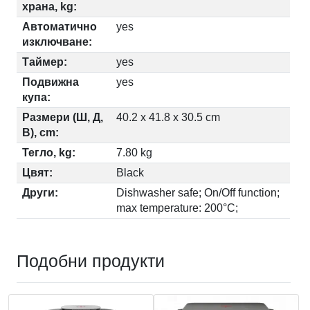
храна, kg:
Автоматично
yes
изключване:
Таймер:
yes
Подвижна
yes
купа:
Размери (Ш, Д,
40.2 x 41.8 x 30.5 cm
В), cm:
Тегло, kg:
7.80 kg
Цвят:
Black
Други:
Dishwasher safe; On/Off function;
max temperature: 200°C;
Подобни продукти