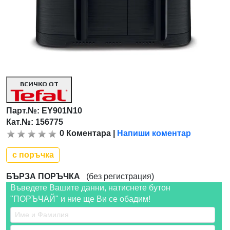
ВСИЧКО ОТ
Парт.№:
EY901N10
Кат.№: 156775
0
Коментара
|
Напиши коментар
с поръчка
БЪРЗА ПОРЪЧКА
(без регистрация)
Въведете Вашите данни, натиснете бутон
"ПОРЪЧАЙ" и ние ще Ви се обадим!