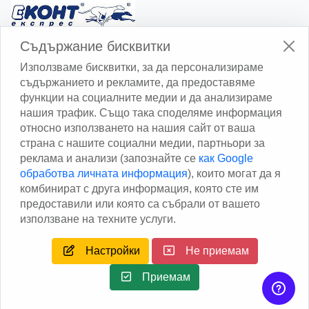
Изчисли доставката с Еконт
Съдържание бисквитки
Използваме бисквитки, за да персонализираме
съдържанието и рекламите, да предоставяме
функции на социалните медии и да анализираме
нашия трафик. Също така споделяме информация
относно използването на нашия сайт от ваша
Изчисли доставката със Спиди
страна с нашите социални медии, партньори за
реклама и анализи (запознайте се
как Google
Facebook
обработва личната информация
), които могат да я
комбинират с друга информация, която сте им
предоставили или която са събрали от вашето
използване на техните услуги.
Настройки
Не приемам
Copyright © 2013 - 2026
Дейтаком ООД
Author
EAA.
All
rights reserved.
Приемам