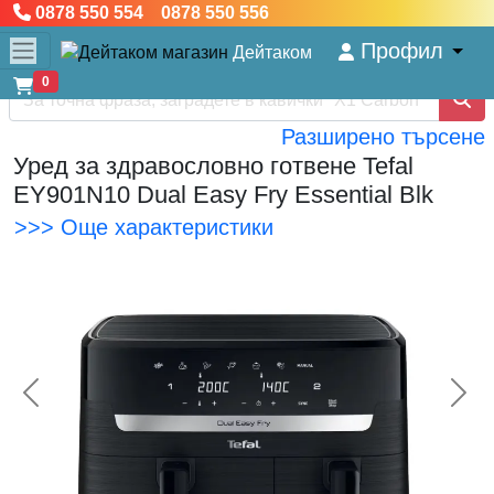
0878 550 554 0878 550 556
Профил
Дейтаком
0
Разширено търсене
Уред за здравословно готвене Tefal
EY901N10 Dual Easy Fry Essential Blk
>>> Още характеристики
<< Предишна
Сл