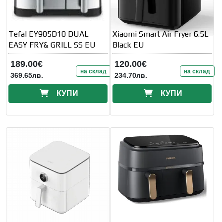
Tefal EY905D10 DUAL
Xiaomi Smart Air Fryer 6.5L
EASY FRY& GRILL SS EU
Black EU
189.00€
120.00€
на склад
на склад
369.65лв.
234.70лв.
КУПИ
КУПИ