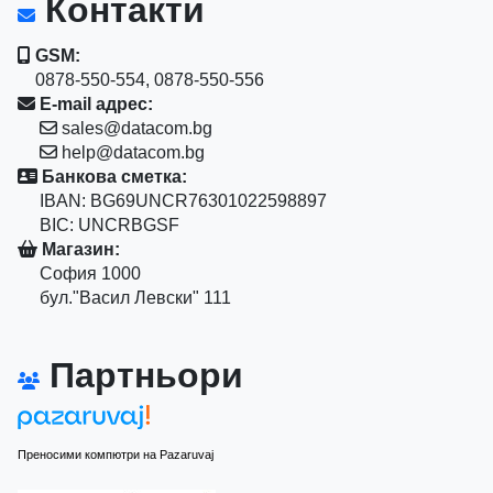
Контакти
GSM:
0878-550-554, 0878-550-556
E-mail адрес:
sales@datacom.bg
help@datacom.bg
Банкова сметка:
IBAN: BG69UNCR76301022598897
BIC: UNCRBGSF
Магазин:
София 1000
бул."Васил Левски" 111
Партньори
Преносими компютри на Pazaruvaj