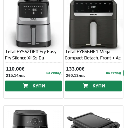
Tefal EY552DE0 Fry Easy
Tefal EY866HE1 Mega
Fry Silence Xl Ss Eu
Compact Detach. Front + Ac
110.00€
133.00€
на склад
на склад
215.14лв.
260.13лв.
КУПИ
КУПИ