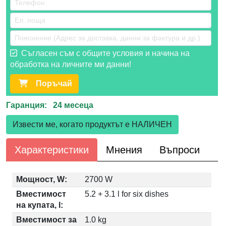
Съгласен съм с общите условия и начина на
обработка на личните ми данни!
Поръчай
Гаранция: 24 месеца
Извести ме, когато продуктът е НАЛИЧЕН
Характеристики
Мнения
Въпроси
Мощност, W:
2700 W
Вместимост
5.2 + 3.1 l for six dishes
на купата, l:
Вместимост за
1.0 kg