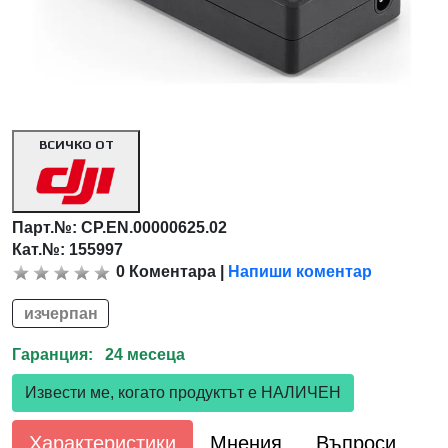
ВСИЧКО ОТ
Парт.№:
CP.EN.00000625.02
Кат.№: 155997
0
Коментара
|
Напиши коментар
изчерпан
Гаранция: 24 месеца
Извести ме, когато продуктът е НАЛИЧЕН
Характеристики
Мнения
Въпроси