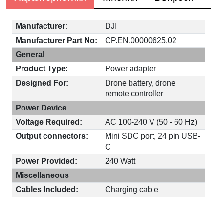
Manufacturer:
DJI
Manufacturer Part No:
CP.EN.00000625.02
General
Product Type:
Power adapter
Designed For:
Drone battery, drone
remote controller
Power Device
Voltage Required:
AC 100-240 V (50 - 60 Hz)
Output connectors:
Mini SDC port, 24 pin USB-
C
Power Provided:
240 Watt
Miscellaneous
Cables Included:
Charging cable