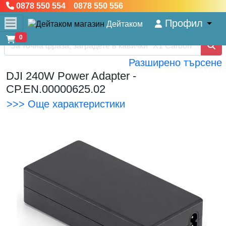
0878 550 554 0878 550 556
Профил
Дейтаком
0
Разширено търсене
DJI 240W Power Adapter -
CP.EN.00000625.02
>>> Още характеристики