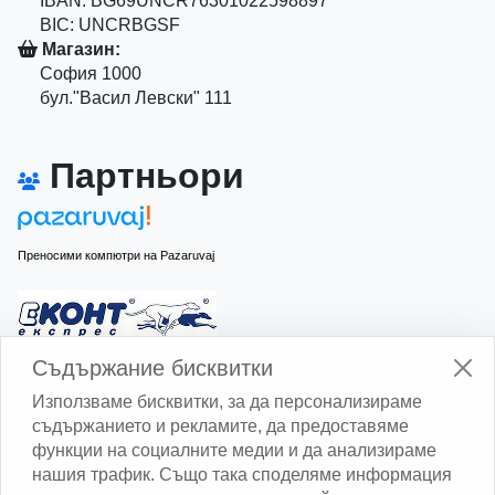
IBAN: BG69UNCR76301022598897
BIC: UNCRBGSF
Магазин:
София 1000
бул."Васил Левски" 111
Партньори
Преносими компютри на Pazaruvaj
Изчисли доставката с Еконт
Съдържание бисквитки
Използваме бисквитки, за да персонализираме
съдържанието и рекламите, да предоставяме
функции на социалните медии и да анализираме
нашия трафик. Също така споделяме информация