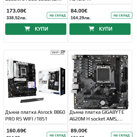
WIFI
173.08€
84.00€
на склад
на склад
338.52лв.
164.29лв.
КУПИ
КУПИ
Дънна платка Asrock B860
Дънна платка GIGABYTE
PRO RS WIFI /1851
A620M H socket AM5,
DDR5
160.69€
89.00€
на склад
на склад