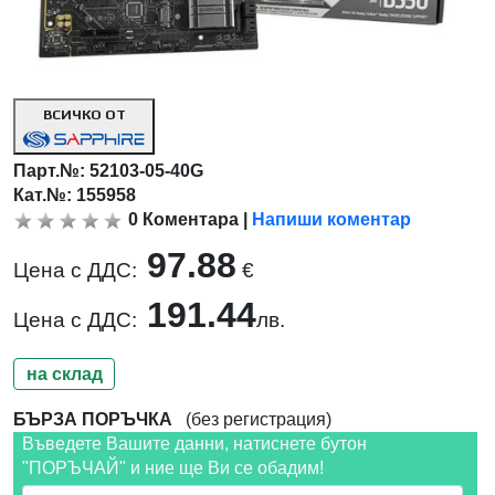
ВСИЧКО ОТ
Парт.№:
52103-05-40G
Кат.№: 155958
0
Коментара
|
Напиши коментар
97.88
Цена с ДДС:
€
191.44
Цена с ДДС:
лв.
на склад
БЪРЗА ПОРЪЧКА
(без регистрация)
Въведете Вашите данни, натиснете бутон
"ПОРЪЧАЙ" и ние ще Ви се обадим!