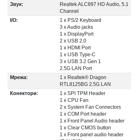
Звук:
Realtek ALC897 HD Audio, 5.1
Channel
I/O:
1 x PS/2 Keyboard
3 x Audio jacks
1 x DisplayPort
2 x USB 2.0
1 x HDMI Port
1 x USB Type-C
3 x USB 3.2 Gen 1
2.5G LAN Port
Мрежа:
1 x Realtek® Dragon
RTL8125BG 2.5G LAN
Конектори:
1 x SPI TPM Header
1 x CPU Fan
2 x System Fan Connectors
1 x COM Port header
1 x Front Panel Audio header
1 x Clear CMOS button
1 x Front panel audio header