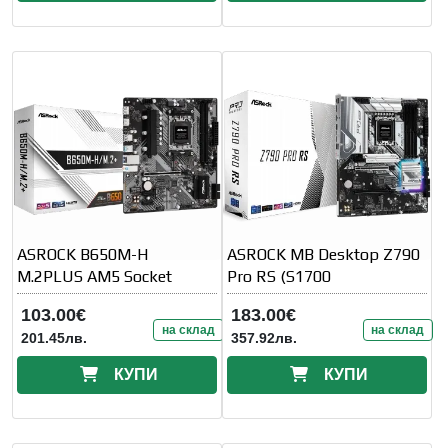
ASROCK B650M-H
ASROCK MB Desktop Z790
M.2PLUS AM5 Socket
Pro RS (S1700
103.00€
183.00€
на склад
на склад
201.45лв.
357.92лв.
КУПИ
КУПИ