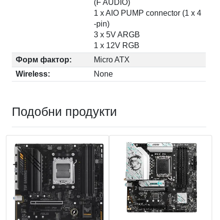
(F AUDIO)
1 x AIO PUMP connector (1 x 4
-pin)
3 x 5V ARGB
1 x 12V RGB
Форм фактор:
Micro ATX
Wireless:
None
Подобни продукти