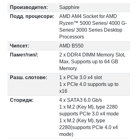
Производител:
Sapphire
Подд. процесори:
AMD AM4 Socket for AMD
Ryzen™ 5000 Series/ 4000 G-
Series/ 3000 Series Desktop
Processors
Чипсет:
AMD B550
Памет/тип/:
2 x DDR4 DIMM Memory Slot,
Max. Supports up to 64 GB
Memory
Разш. слотове:
1 x PCIe 3.0 x4 slot
1 x PCIe 4.0 supports up to
x16
Сторидж:
4 x SATA3 6.0 Gb/s
1 x M.2 (Key M), type 2280
supports PCIe 3.0 x4 mode
1 x M.2 (Key M), type
2280(supports PCIe 4.0 x4
mode)