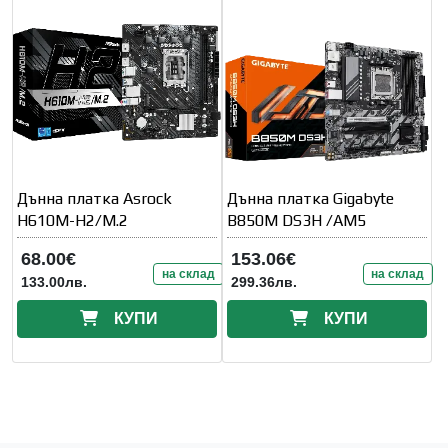
Дънна платка Asrock
Дънна платка Gigabyte
H610M-H2/M.2
B850M DS3H /AM5
68.00€
153.06€
на склад
на склад
133.00лв.
299.36лв.
КУПИ
КУПИ