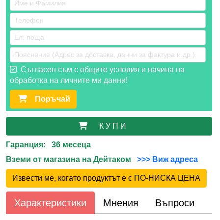
Съгласен съм с общите условия и начина на
обработка на личните ми данни!
Поръчай
К У П И
Гаранция: 36 месеца
Вземи от магазина на Дейтаком
>>> Виж адреса
Извести ме, когато продуктът е с ПО-НИСКА ЦЕНА
Характеристики
Мнения
Въпроси