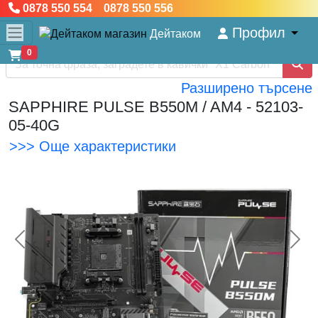
0878 550 554 0878 550 556
Профил
Дейтаком
0
Разширено търсене
SAPPHIRE PULSE B550M / AM4 - 52103-
05-40G
>>> Още характеристики
<< Предишна
Сл