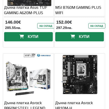
Дънна платка Asus TUF
MSI B760M GAMING PLUS
GAMING A620M-PLUS
WIFI
146.00€
152.00€
на склад
на склад
285.55лв.
297.29лв.
КУПИ
КУПИ
Дънна платка Asrock
Дънна платка Asrock
B860M STEEL LEGEND
H810M-H