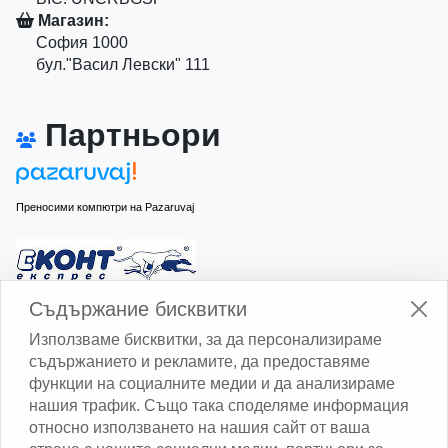
Магазин:
София 1000
бул."Васил Левски" 111
Партньори
Преносими компютри на Pazaruvaj
Изчисли доставката с Еконт
Съдържание бисквитки
Използваме бисквитки, за да персонализираме
съдържанието и рекламите, да предоставяме
функции на социалните медии и да анализираме
нашия трафик. Също така споделяме информация
относно използването на нашия сайт от ваша
Изчисли доставката със Спиди