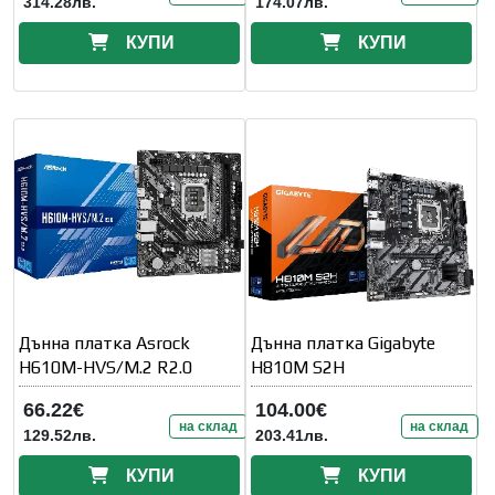
314.28лв.
174.07лв.
КУПИ
КУПИ
Дънна платка Asrock
Дънна платка Gigabyte
H610M-HVS/M.2 R2.0
H810M S2H
66.22€
104.00€
на склад
на склад
129.52лв.
203.41лв.
КУПИ
КУПИ