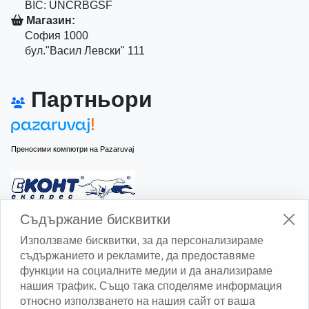
BIC: UNCRBGSF
Магазин:
София 1000
бул."Васил Левски" 111
Партньори
Преносими компютри на Pazaruvaj
Изчисли доставката с Еконт
Съдържание бисквитки
Използваме бисквитки, за да персонализираме
съдържанието и рекламите, да предоставяме
функции на социалните медии и да анализираме
нашия трафик. Също така споделяме информация
относно използването на нашия сайт от ваша