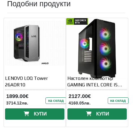
Подобни продукти
LENOVO LOQ Tower
Настолен компютър
26ADR10
GAMING INTEL CORE I5
14400F GEFORCE RTX5070
1899.00€
2127.00€
на склад
на склад
3714.12лв.
4160.05лв.
КУПИ
КУПИ