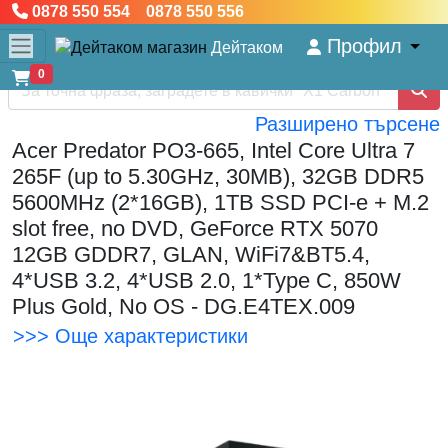
0878 550 554 0878 550 556
Профил
Дейтаком
0
Разширено търсене
Acer Predator PO3-665, Intel Core Ultra 7
265F (up to 5.30GHz, 30MB), 32GB DDR5
5600MHz (2*16GB), 1TB SSD PCI-e + M.2
slot free, no DVD, GeForce RTX 5070
12GB GDDR7, GLAN, WiFi7&BT5.4,
4*USB 3.2, 4*USB 2.0, 1*Type C, 850W
Plus Gold, No OS - DG.E4TEX.009
>>> Още характеристики