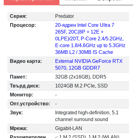
Серия:
Predator
Процесор:
20-ядрен Intel Core Ultra 7
265F, 20C(8P + 12E +
0LPE)/20T, P-Core 2.4/5.2GHz,
E-core 1.8/4.6GHz up to 5.3GHz
36MB L2 / 30MB IS Cache
Видео карта:
External NVIDIA GeForce RTX
5070, 12GB GDDR7
Памет:
32GB (2x16GB), DDR5
Твърд диск:
1024GB M.2 PCIe, SSD
Монитор:
-
Опт.устройство:
-
Звук:
Integrated high-definition, 5.1
channel surround sound
Мрежа:
Gigabit-LAN
Разширителен
-; 1 M.2 (SSD), 1 M.2 (WLAN)