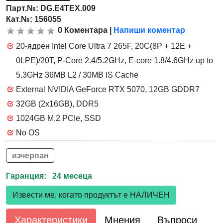
Парт.№:
DG.E4TEX.009
Кат.№: 156055
0
Коментара
|
Напиши коментар
20-ядрен Intel Core Ultra 7 265F, 20C(8P + 12E +
0LPE)/20T, P-Core 2.4/5.2GHz, E-core 1.8/4.6GHz up to
5.3GHz 36MB L2 / 30MB IS Cache
External NVIDIA GeForce RTX 5070, 12GB GDDR7
32GB (2x16GB), DDR5
1024GB M.2 PCIe, SSD
No OS
изчерпан
Гаранция: 24 месеца
Извести ме, когато продуктът е НАЛИЧЕН
Характеристики
Мнения
Въпроси