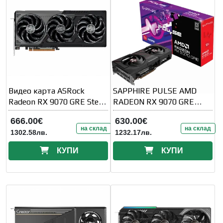
Видео карта ASRock
SAPPHIRE PULSE AMD
Radeon RX 9070 GRE Steel
RADEON RX 9070 GRE
Legend Dark 12GB OC
GAMING OC 12GB DUAL
666.00€
630.00€
GDDR6
HDMI
на склад
на склад
1302.58лв.
1232.17лв.
КУПИ
КУПИ