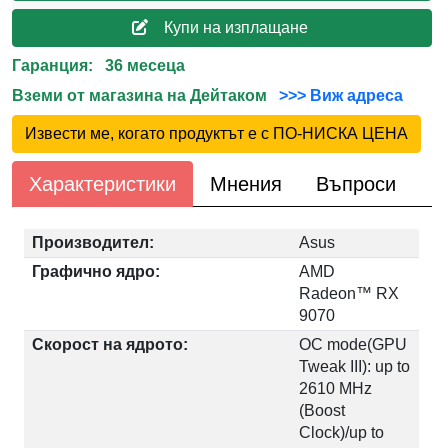
Купи на изплащане
Гаранция: 36 месеца
Вземи от магазина на Дейтаком
>>> Виж адреса
Извести ме, когато продуктът е с ПО-НИСКА ЦЕНА
Характеристики
Мнения
Въпроси
Производител:
Asus
Графично ядро:
AMD
Radeon™ RX
9070
Скорост на ядрото:
OC mode(GPU
Tweak III): up to
2610 MHz
(Boost
Clock)/up to