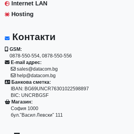
Internet LAN
Hosting
Контакти
GSM:
0878-550-554, 0878-550-556
E-mail адрес:
sales@datacom.bg
help@datacom.bg
Банкова сметка:
IBAN: BG69UNCR76301022598897
BIC: UNCRBGSF
Магазин:
София 1000
бул."Васил Левски" 111