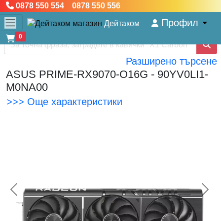
0878 550 554 0878 550 556
Профил
Дейтаком
0
Разширено търсене
ASUS PRIME-RX9070-O16G - 90YV0LI1-
M0NA00
>>> Още характеристики
<< Предишна
Сл