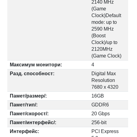
2140 MHz
(Game
Clock)Default
mode: up to
2590 MHz
(Boost
Clock)/up to
2120MHz
(Game Clock)
Максимум монитори:
4
Разд. способност:
Digital Max
Resolution
7680 x 4320
Памет/размер/:
16GB
Памет/тип/:
GDDR6
Памет/скорост/:
20 Gbps​
Памет/интерфейс/:
256-bit
Интерфейс:
PCI Express