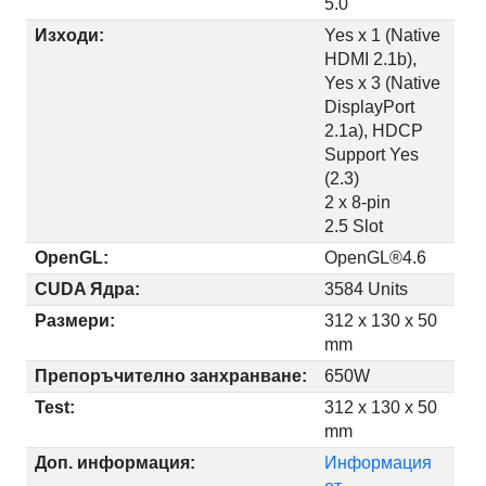
5.0
Изходи:
Yes x 1 (Native
HDMI 2.1b),
Yes x 3 (Native
DisplayPort
2.1a), HDCP
Support Yes
(2.3)
2 x 8-pin
2.5 Slot
OpenGL:
OpenGL®4.6
CUDA Ядра:
3584 Units
Размери:
312 x 130 x 50
mm
Препоръчително занхранване:
650W
Test:
312 x 130 x 50
mm
Доп. информация:
Информация