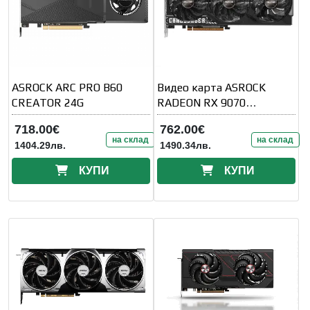
ASROCK ARC PRO B60
Видео карта ASROCK
CREATOR 24G
RADEON RX 9070
Challenger 16GB GDDR6
718.00€
762.00€
на склад
на склад
1404.29лв.
1490.34лв.
КУПИ
КУПИ