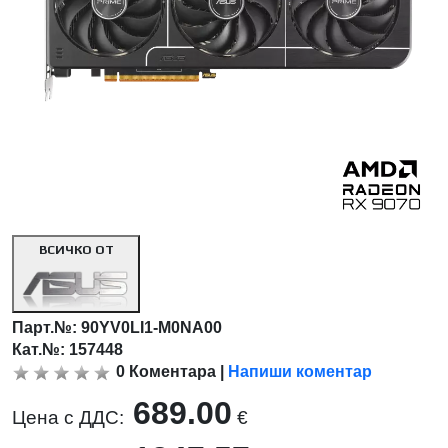
ВСИЧКО ОТ
Парт.№:
90YV0LI1-M0NA00
Кат.№: 157448
0
Коментара
|
Напиши коментар
689.00
Цена с ДДС:
€