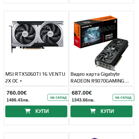
MSI RTX5060TI 16 VENTU
Видео карта Gigabyte
2X OC +
RADEON R9070GAMING
OC-16GD
760.00€
687.00€
на склад
на склад
1486.43лв.
1343.66лв.
КУПИ
КУПИ