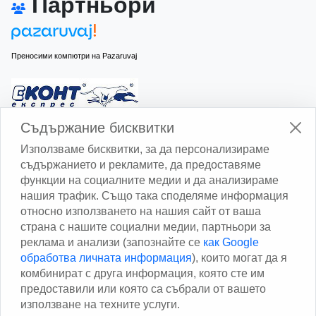
Партньори
Преносими компютри на Pazaruvaj
Изчисли доставката с Еконт
Съдържание бисквитки
Използваме бисквитки, за да персонализираме
съдържанието и рекламите, да предоставяме
функции на социалните медии и да анализираме
нашия трафик. Също така споделяме информация
относно използването на нашия сайт от ваша
Изчисли доставката със Спиди
страна с нашите социални медии, партньори за
реклама и анализи (запознайте се
как Google
Facebook
обработва личната информация
), които могат да я
комбинират с друга информация, която сте им
предоставили или която са събрали от вашето
използване на техните услуги.