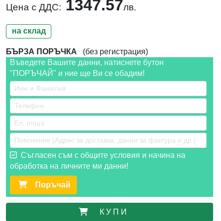
1347.57
Цена с ДДС:
лв.
на склад
БЪРЗА ПОРЪЧКА
(без регистрация)
Въведете Вашите данни, натиснете бутон
"ПОРЪЧАЙ" и ние ще Ви се обадим!
Съгласен съм с общите условия и начина на
обработка на личните ми данни!
Поръчай
К У П И