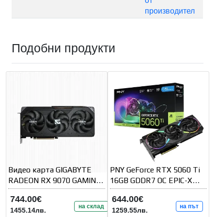
от
производител
Подобни продукти
Видео карта GIGABYTE
PNY GeForce RTX 5060 Ti
RADEON RX 9070 GAMING
16GB GDDR7 OC EPIC-X
OC 16GB GDDR6
RGB Triple Fan
744.00€
644.00€
на склад
на път
1455.14лв.
1259.55лв.