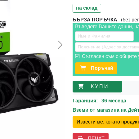
на склад
БЪРЗА ПОРЪЧКА
(без рег
Въведете Вашите данни, н
Следваща >>
Съгласен съм с общите у
Поръчай
К У П И
Гаранция: 36 месеца
Вземи от магазина на Де
Извести ме, когато проду
ПЕЧАТ