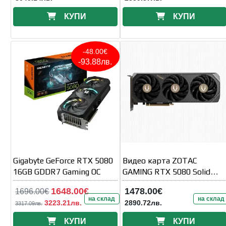
КУПИ
КУПИ
-48.00€
-93.88лв.
Gigabyte GeForce RTX 5080
Видео карта ZOTAC
16GB GDDR7 Gaming OC
GAMING RTX 5080 Solid
Core OC 16GB GDDR7
1648.00€
1478.00€
1696.00€
на склад
на склад
3223.21лв.
2890.72лв.
3317.09лв.
КУПИ
КУПИ