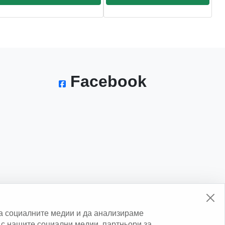
Facebook
а социалните медии и да анализираме
с нашите социални медии, партньори за