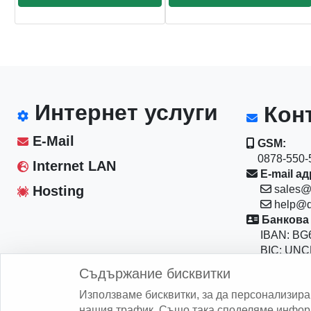
Интернет услуги
Конт
E-Mail
GSM:
0878-550-5
Internet LAN
E-mail ад
Hosting
sales@
help@d
Банкова 
IBAN: BG6
BIC: UNC
Магазин:
Съдържание бисквитки
София 10
Използваме бисквитки, за да персонализир
бул."Васил
нашия трафик. Също така споделяме информ