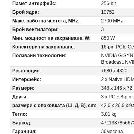
Памет интерфейс:
256-bit
Брой ядра:
10752
Макс. работна честота, MHz:
2700 MHz
Брой вентилатори:
3
Мин. мощност на захранване, W:
850 W
Конектори на захранване:
16-pin PCIe Ge
Ползвани технологии:
NVIDIA G-SYNC,
Broadcast, NVI
Резолюция:
7680 x 4320
Интерфейс:
2 x Native HDM
Размери:
348 x 146 x 7
Други:
3 x PCIe 8-pin 
размери с опаковката (Ш, Д, В), cm:
42.6 x 26.6 x 9.
Тегло:
3.01 kg
Баркод:
471138785667
Гаранция:
36месеца