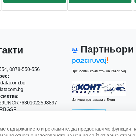
Партньори
акти
54, 0878-550-556
Преносими компютри на Pazaruvaj
рес:
datacom.bg
atacom.bg
сметка:
Изчисли доставката с Еконт
9UNCR76301022598897
RBGSF
00
аме съдържанието и рекламите, да предоставяме функции н
 Левски" 111
ация относно използването на нашия сайт от ваша страна 