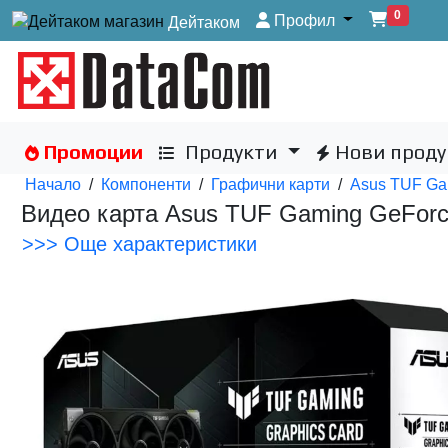
0
Профил
Дейтаком
Промоции
Продукти
Нови проду
Начало
/
Компоненти
/
Графични карти
/
Asus TUF G
Видео карта Asus TUF Gaming GeFo
>>> Още характеристики