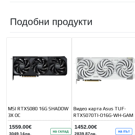
Подобни продукти
MSI RTX5080 16G SHADOW
Видео карта Asus TUF-
3X OC
RTX5070TI-O16G-WH-GAM
1559.00€
1452.00€
на склад
на път
3049.14лв.
2839.87лв.