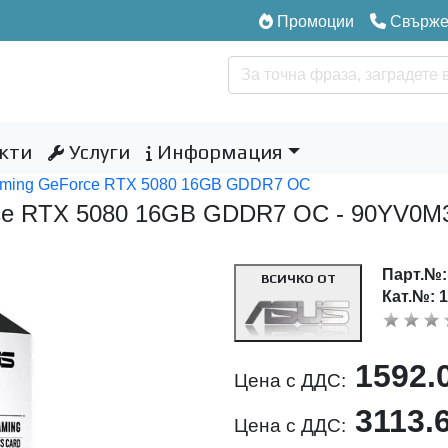
Промоции
Свържет
кти
Услуги
Информация
aming GeForce RTX 5080 16GB GDDR7 OC
rce RTX 5080 16GB GDDR7 OC - 90YV0
Парт.№
ВСИЧКО ОТ
Кат.№: 
1592.
Цена с ДДС:
3113.
Цена с ДДС: