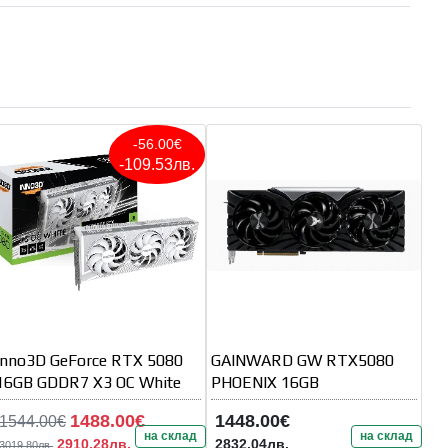
-56.00€
-109.53лв.
Inno3D GeForce RTX 5080
GAINWARD GW RTX5080
16GB GDDR7 X3 OC White
PHOENIX 16GB
1488.00€
1448.00€
1544.00€
на склад
на склад
2910.28лв.
2832.04лв.
3019.80лв.