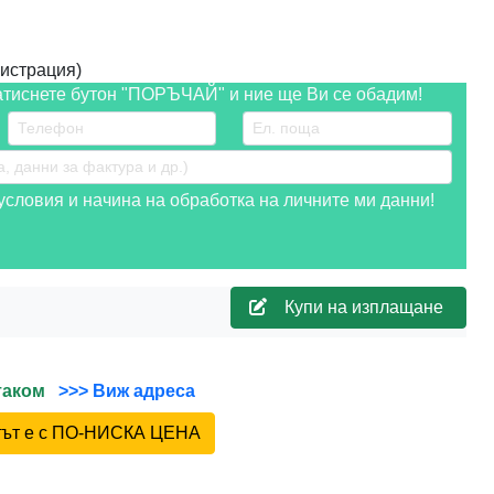
истрация)
атиснете бутон "ПОРЪЧАЙ" и ние ще Ви се обадим!
словия и начина на обработка на личните ми данни!
Купи на изплащане
йтаком
>>> Виж адреса
ктът е с ПО-НИСКА ЦЕНА