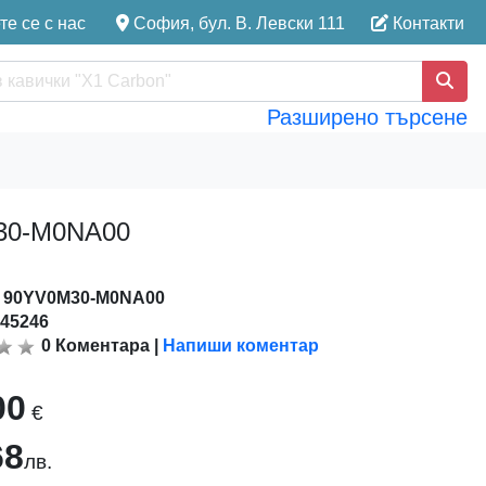
е се с нас
София, бул. В. Левски 111
Контакти
Разширено търсене
M30-M0NA00
:
90YV0M30-M0NA00
145246
0
Коментара
|
Напиши коментар
00
€
68
лв.