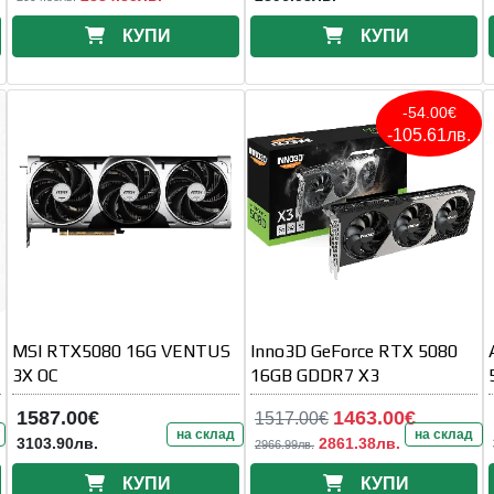
КУПИ
КУПИ
-54.00€
-105.61лв.
MSI RTX5080 16G VENTUS
Inno3D GeForce RTX 5080
3X OC
16GB GDDR7 X3
1587.00€
1463.00€
1517.00€
на склад
на склад
3103.90лв.
2861.38лв.
2966.99лв.
КУПИ
КУПИ