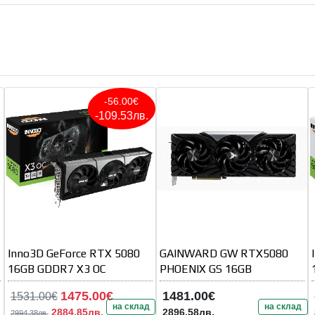
-56.00€
-109.53лв.
Inno3D GeForce RTX 5080
GAINWARD GW RTX5080
16GB GDDR7 X3 OC
PHOENIX GS 16GB
1475.00€
1481.00€
1531.00€
на склад
на склад
2884.85лв.
2896.58лв.
2994.38лв.