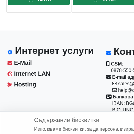
Интернет услуги
Конт
E-Mail
GSM:
0878-550-5
Internet LAN
E-mail ад
Hosting
sales@
help@d
Банкова 
IBAN: BG6
BIC: UNC
Магазин:
Съдържание бисквитки
София 10
Използваме бисквитки, за да персонализир
бул."Васил