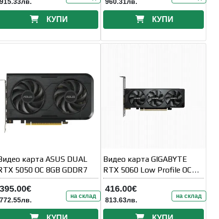
915.33лв.
960.31лв.
КУПИ
КУПИ
Видео карта ASUS DUAL
Видео карта GIGABYTE
RTX 5050 OC 8GB GDDR7
RTX 5060 Low Profile OC
8GB GDDR7
395.00€
416.00€
на склад
на склад
772.55лв.
813.63лв.
КУПИ
КУПИ