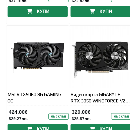
837.10лв.
622.42лв.
КУПИ
КУПИ
MSI RTX5060 8G GAMING
Видео карта GIGABYTE
OC
RTX 3050 WINDFORCE V2
OC 8GB GDDR6
424.00€
320.00€
на склад
на склад
829.27лв.
625.87лв.
КУПИ
КУПИ