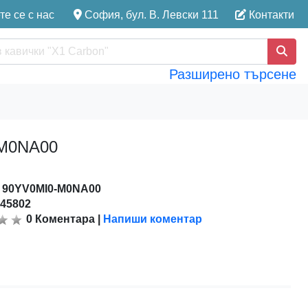
е се с нас
София, бул. В. Левски 111
Контакти
Разширено търсене
-M0NA00
:
90YV0MI0-M0NA00
145802
0
Коментара
|
Напиши коментар