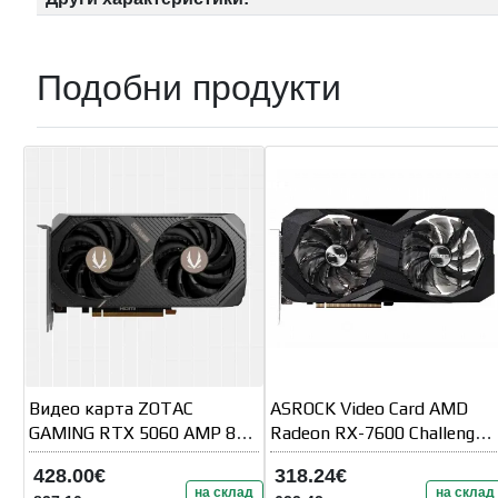
Подобни продукти
Видео карта ZOTAC
ASROCK Video Card AMD
GAMING RTX 5060 AMP 8GB
Radeon RX-7600 Challenger
GDDR7
8GB GDDR6 128bit
428.00€
318.24€
на склад
на склад