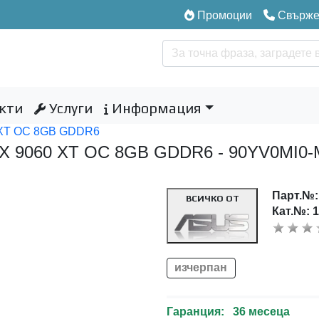
Промоции
Свържет
кти
Услуги
Информация
 XT OC 8GB GDDR6
X 9060 XT OC 8GB GDDR6 - 90YV0MI0
Парт.№
ВСИЧКО ОТ
Кат.№: 
изчерпан
Гаранция: 36 месеца