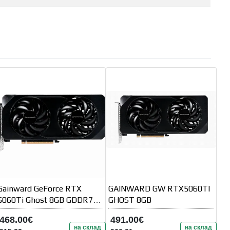
Gainward GeForce RTX
GAINWARD GW RTX5060TI
5060Ti Ghost 8GB GDDR7
GHOST 8GB
128 bit
468.00€
491.00€
на склад
на склад