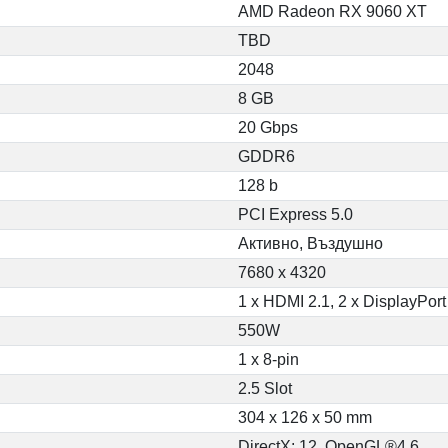
AMD Radeon RX 9060 XT
TBD
2048
8 GB
20 Gbps
GDDR6
128 b
PCI Express 5.0
Активно, Въздушно
7680 x 4320
1 x HDMI 2.1, 2 x DisplayPort
550W
1 x 8-pin
2.5 Slot
304 x 126 x 50 mm
DirectX: 12, OpenGL®4.6