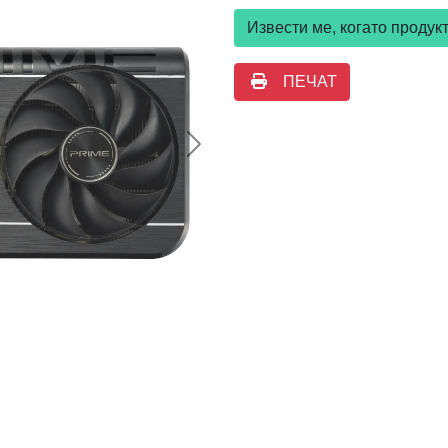
Извести ме, когато проду
ПЕЧАТ
Следваща >>