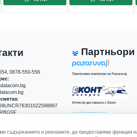
Партньори
акти
54, 0878-550-556
Преносими компютри на Pazaruvaj
рес:
datacom.bg
atacom.bg
сметка:
Изчисли доставката с Еконт
9UNCR76301022598897
RBGSF
00
аме съдържанието и рекламите, да предоставяме функции н
 Левски" 111