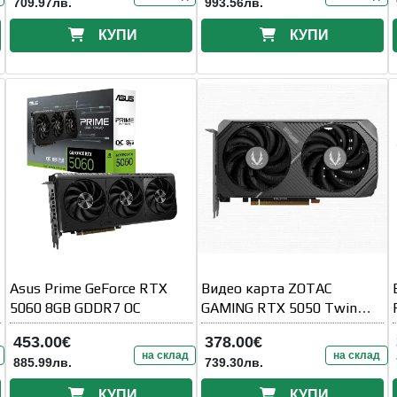
709.97лв.
993.56лв.
КУПИ
КУПИ
Asus Prime GeForce RTX
Видео карта ZOTAC
5060 8GB GDDR7 OC
GAMING RTX 5050 Twin
Edge 8GB OC GDDR6
453.00€
378.00€
на склад
на склад
885.99лв.
739.30лв.
КУПИ
КУПИ