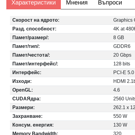
Характеристики
Мнения
Въпроси
Скорост на ядрото:
Graphics 
Разд. способност:
4K at 480
Памет/размер/:
8 GB
Памет/тип/:
GDDR6
Памет/честота/:
20 Gbps
Памет/интерфейс/:
128 bits
Интерфейс:
PCI-E 5.0
Изходи:
HDMI 2.1b
OpenGL:
4.6
CUDAЯдра:
2560 Unit
Размери:
262.1 x 1
Захранване:
550 W
Консум. енергия:
130 W
Memory Bandwidth:
320