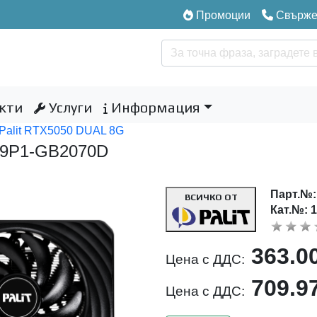
Промоции
Свържет
кти
Услуги
Информация
 Palit RTX5050 DUAL 8G
19P1-GB2070D
Парт.№
ВСИЧКО ОТ
Кат.№: 
363.0
Цена с ДДС:
709.9
Цена с ДДС: