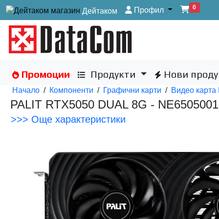
0
Профил
Дейтаком
Промоции
Продукти
Нови проду
Начало
/
Компоненти
/
Графични карти
/
Видео карта
PALIT RTX5050 DUAL 8G - NE650500
>>> Още характеристики