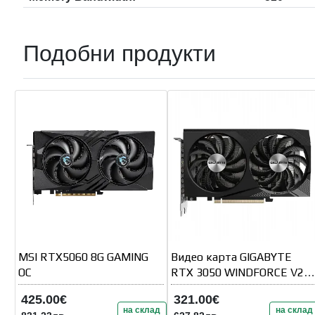
Подобни продукти
MSI RTX5060 8G GAMING
Видео карта GIGABYTE
OC
RTX 3050 WINDFORCE V2
OC 8GB GDDR6
425.00€
321.00€
на склад
на склад