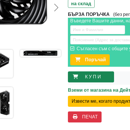
на склад
Следваща >>
БЪРЗА ПОРЪЧКА
(без рег
Въведете Вашите данни, н
Съгласен съм с общите у
Поръчай
К У П И
Вземи от магазина на Де
Извести ме, когато проду
ПЕЧАТ