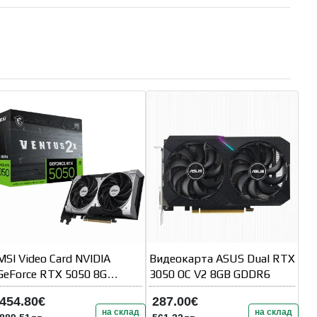
MSI Video Card NVIDIA
Видеокарта ASUS Dual RTX
GeForce RTX 5050 8G
3050 OC V2 8GB GDDR6
VENTUS 2X OC
454.80€
287.00€
на склад
на склад