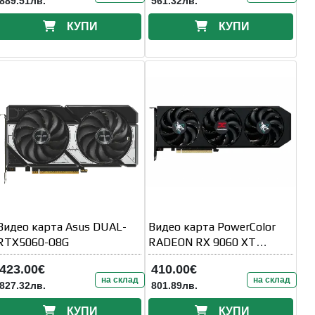
889.51лв.
561.32лв.
КУПИ
КУПИ
Видео карта Asus DUAL-
Видео карта PowerColor
RTX5060-O8G
RADEON RX 9060 XT
Hellhound OC 8GB GDDR6
423.00€
410.00€
на склад
на склад
827.32лв.
801.89лв.
КУПИ
КУПИ