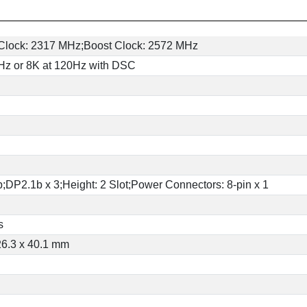
Clock: 2317 MHz;Boost Clock: 2572 MHz
Hz or 8K at 120Hz with DSC
;DP2.1b x 3;Height: 2 Slot;Power Connectors: 8-pin x 1
s
26.3 x 40.1 mm