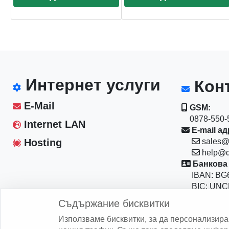
Интернет услуги
Конт
E-Mail
GSM:
0878-550-5
Internet LAN
E-mail ад
Hosting
sales@
help@d
Банкова 
IBAN: BG6
BIC: UNC
Магазин:
Съдържание бисквитки
София 10
Използваме бисквитки, за да персонализир
бул."Васил