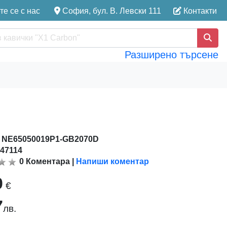
е се с нас
София, бул. В. Левски 111
Контакти
Разширено търсене
:
NE65050019P1-GB2070D
147114
0
Коментара
|
Напиши коментар
0
€
7
лв.