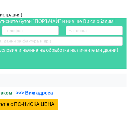
истрация)
атиснете бутон "ПОРЪЧАЙ" и ние ще Ви се обадим!
словия и начина на обработка на личните ми данни!
йтаком
>>> Виж адреса
ктът е с ПО-НИСКА ЦЕНА