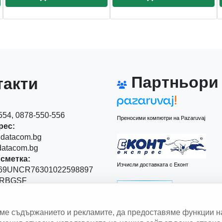
Партньори
акти
54, 0878-550-556
Преносими компютри на Pazaruvaj
рес:
datacom.bg
atacom.bg
сметка:
Изчисли доставката с Еконт
9UNCR76301022598897
RBGSF
00
аме съдържанието и рекламите, да предоставяме функции н
 Левски" 111