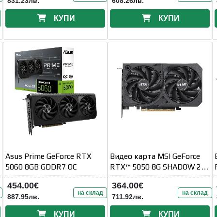
831.23лв.
608.26лв.
КУПИ
КУПИ
Asus Prime GeForce RTX
Видео карта MSI GeForce
5060 8GB GDDR7 OC
RTX™ 5050 8G SHADOW 2X
OC
454.00€
364.00€
на склад
на склад
887.95лв.
711.92лв.
КУПИ
КУПИ