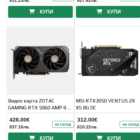
831.23лв.
627.82лв.
КУПИ
КУПИ
Видео карта ZOTAC
MSI RTX3050 VENTUS 2X
GAMING RTX 5060 AMP 8GB
XS 8G OC
GDDR7
428.00€
312.00€
на склад
на склад
837.10лв.
610.22лв.
КУПИ
КУПИ