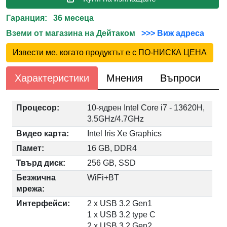
Гаранция: 36 месеца
Вземи от магазина на Дейтаком
>>> Виж адреса
Извести ме, когато продуктът е с ПО-НИСКА ЦЕНА
Характеристики
Мнения
Въпроси
Процесор:
10-ядрен Intel Core i7 - 13620H,
3.5GHz/4.7GHz
Видео карта:
Intel Iris Xe Graphics
Памет:
16 GB, DDR4
Твърд диск:
256 GB, SSD
Безжична
WiFi+BT
мрежа:
Интерфейси:
2 x USB 3.2 Gen1
1 x USB 3.2 type C
2 x USB 3.2 Gen2