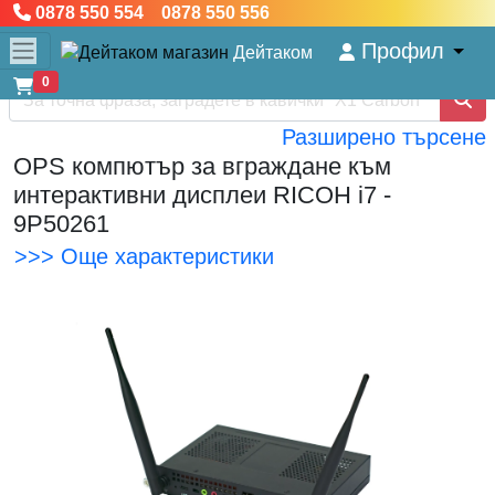
0878 550 554 0878 550 556
Профил
Дейтаком
0
Разширено търсене
OPS компютър за вграждане към
интерактивни дисплеи RICOH i7 -
9P50261
>>> Още характеристики