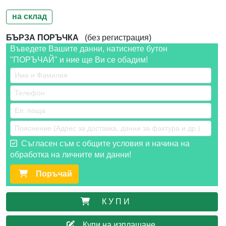
на склад
БЪРЗА ПОРЪЧКА
(без регистрация)
Въведете Вашите данни, натиснете бутон
"ПОРЪЧАЙ" и ние ще Ви се обадим!
Съгласен съм с общите условия и начина на
обработка на личните ми данни!
Поръчай
К У П И
Купи на изплащане