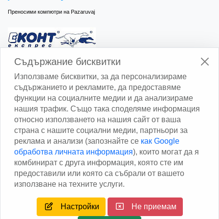
Преносими компютри на Pazaruvaj
Изчисли доставката с Еконт
Съдържание бисквитки
Използваме бисквитки, за да персонализираме
съдържанието и рекламите, да предоставяме
функции на социалните медии и да анализираме
нашия трафик. Също така споделяме информация
относно използването на нашия сайт от ваша
Изчисли доставката със Спиди
страна с нашите социални медии, партньори за
реклама и анализи (запознайте се
как Google
Facebook
обработва личната информация
), които могат да я
комбинират с друга информация, която сте им
предоставили или която са събрали от вашето
използване на техните услуги.
Настройки
Не приемам
Copyright © 2013 - 2026
Дейтаком ООД
Author
EAA.
All