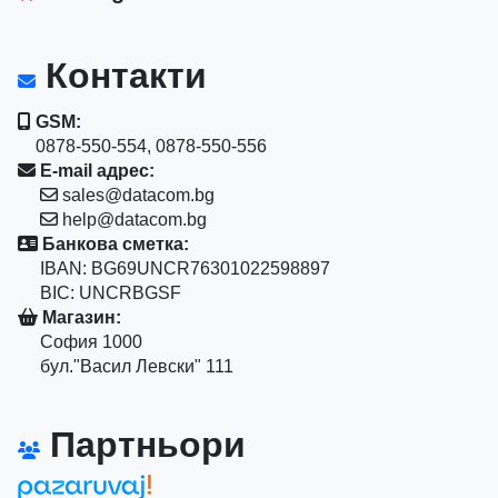
Контакти
GSM:
0878-550-554, 0878-550-556
E-mail адрес:
sales@datacom.bg
help@datacom.bg
Банкова сметка:
IBAN: BG69UNCR76301022598897
BIC: UNCRBGSF
Магазин:
София 1000
бул."Васил Левски" 111
Партньори