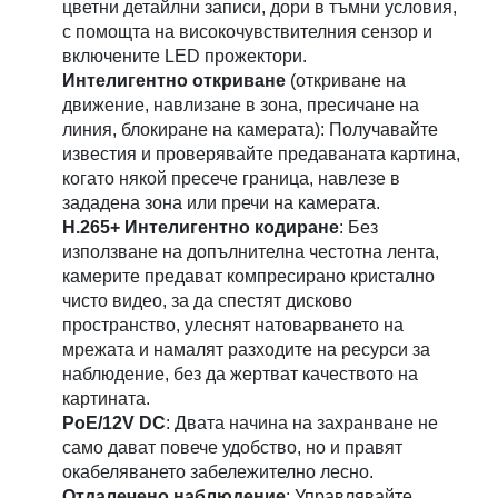
цветни детайлни записи, дори в тъмни условия,
с помощта на високочувствителния сензор и
включените LED прожектори.
Интелигентно откриване
(откриване на
движение, навлизане в зона, пресичане на
линия, блокиране на камерата): Получавайте
известия и проверявайте предаваната картина,
когато някой пресече граница, навлезе в
зададена зона или пречи на камерата.
H.265+ Интелигентно кодиране
: Без
използване на допълнителна честотна лента,
камерите предават компресирано кристално
чисто видео, за да спестят дисково
пространство, улеснят натоварването на
мрежата и намалят разходите на ресурси за
наблюдение, без да жертват качеството на
картината.
PoE/12V DC
: Двата начина на захранване не
само дават повече удобство, но и правят
окабеляването забележително лесно.
Отдалечено наблюдение
: Управлявайте