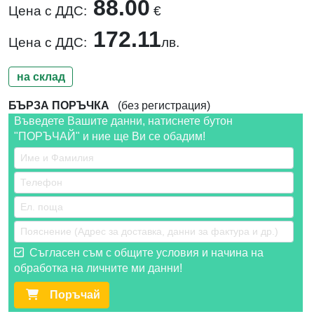
88.00
Цена с ДДС:
€
172.11
Цена с ДДС:
лв.
на склад
БЪРЗА ПОРЪЧКА
(без регистрация)
Въведете Вашите данни, натиснете бутон
"ПОРЪЧАЙ" и ние ще Ви се обадим!
Съгласен съм с общите условия и начина на
обработка на личните ми данни!
Поръчай