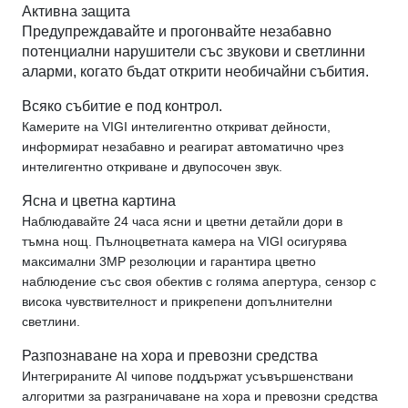
Активна защита
Предупреждавайте и прогонвайте незабавно
потенциални нарушители със звукови и светлинни
аларми, когато бъдат открити необичайни събития.
Всяко събитие е под контрол.
Камерите на VIGI интелигентно откриват дейности,
информират незабавно и реагират автоматично чрез
интелигентно откриване и двупосочен звук.
Ясна и цветна картина
Наблюдавайте 24 часа ясни и цветни детайли дори в
тъмна нощ. Пълноцветната камера на VIGI осигурява
максимални 3MP резолюции и гарантира цветно
наблюдение със своя обектив с голяма апертура, сензор с
висока чувствителност и прикрепени допълнителни
светлини.
Разпознаване на хора и превозни средства
Интегрираните AI чипове поддържат усъвършенствани
алгоритми за разграничаване на хора и превозни средства