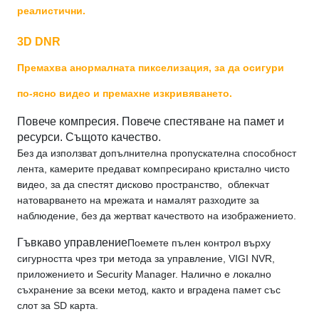
реалистични.
3D DNR
Премахва анормалната пикселизация, за да осигури
по-ясно видео и премахне изкривяването.
Повече компресия. Повече спестяване на памет и
ресурси. Същото качество.
Без да използват допълнителна пропускателна способност
лента, камерите предават компресирано кристално чисто
видео, за да спестят дисково пространство, облекчат
натоварването на мрежата и намалят разходите за
наблюдение, без да жертват качеството на изображението.
Гъвкаво управление
Поемете пълен контрол върху
сигурността чрез три метода за управление, VIGI NVR,
приложението и Security Manager. Налично е локално
съхранение за всеки метод, както и вградена памет със
слот за SD карта.