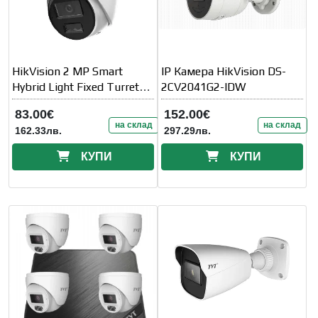
HikVision 2 MP Smart
IP Камера HikVision DS-
Hybrid Light Fixed Turret
2CV2041G2-IDW
Network Camera
83.00€
152.00€
на склад
на склад
162.33лв.
297.29лв.
КУПИ
КУПИ