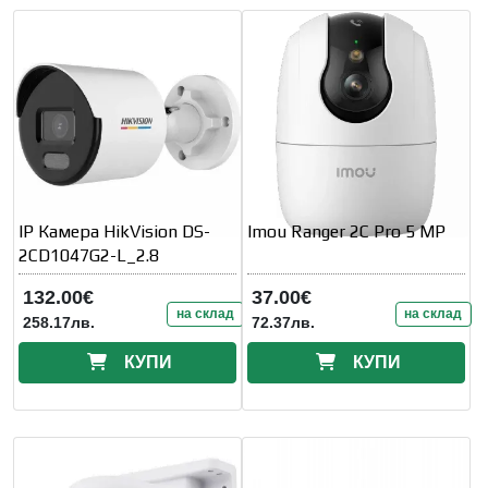
IP Камера HikVision DS-
Imou Ranger 2C Pro 5 MP
2CD1047G2-L_2.8
132.00€
37.00€
на склад
на склад
258.17лв.
72.37лв.
КУПИ
КУПИ