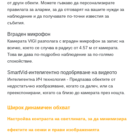
от други обекти. Можете гъвкаво да персонализирате
правилата за аларми, за да отговарят на вашите нужди за
наблюдение и да получавате по-точни известия за
събития.
Вграден микрофон
Камерата VIGI разполага с вграден микрофон за запис на
всичко, което се случва в радиус от 4.57 м от камерата.
Това ви дава по-подробно наблюдение за по-голямо
спокойствие.
SmartVid-интелигентно подобряване на видеото
Интелигентна ИЧ технология - Предпазва обектите от
недостатъчно изобразяване, когато са далеч, или са
преекспонирани, когато са близо до камерата през нощта.
Широк динамичен обхват
Настройва контраста на светлината, за да минимизира
ефектите на сенки и прави изображенията