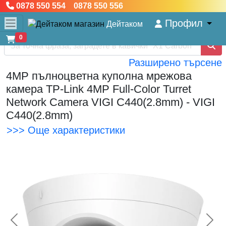
0878 550 554 0878 550 556
Профил
Дейтаком
0
Разширено търсене
4MP пълноцветна куполна мрежова
камера TP-Link 4MP Full-Color Turret
Network Camera VIGI C440(2.8mm) - VIGI
C440(2.8mm)
>>> Още характеристики
<< Предишна
Сл