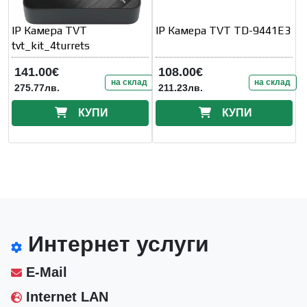
IP Камера TVT
IP Камера TVT TD-9441E3
tvt_kit_4turrets
141.00€
108.00€
на склад
на склад
275.77лв.
211.23лв.
КУПИ
КУПИ
Интернет услуги
E-Mail
Internet LAN