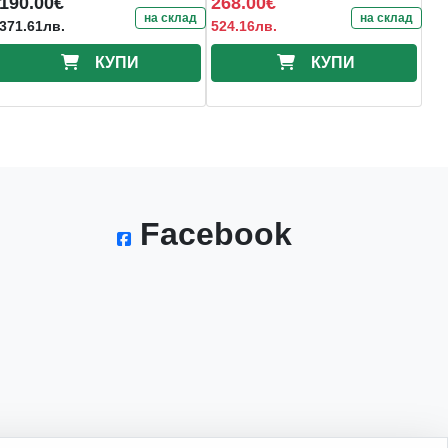
190.00€
268.00€
на склад
на склад
371.61лв.
524.16лв.
КУПИ
КУПИ
Facebook