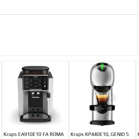
Krups EA910E10 FA ROMA
Krups KP440E10, GENIO S