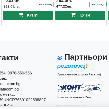
134.00€
244.00€
на склад
на склад
262.08лв.
477.22лв.
КУПИ
КУПИ
Партньори
акти
54, 0878-550-556
Преносими компютри на Pazaruvaj
рес:
datacom.bg
atacom.bg
сметка:
Изчисли доставката с Еконт
9UNCR76301022598897
RBGSF