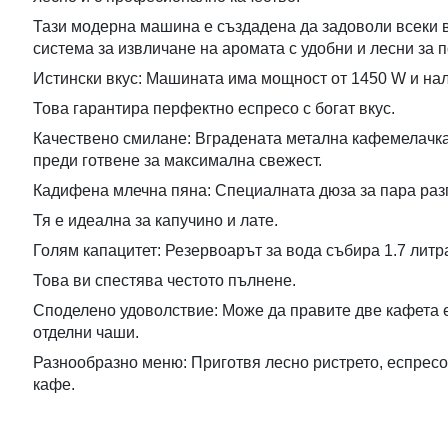
Тази модерна машина е създадена да задоволи всеки 
система за извличане на аромата с удобни и лесни за 
Истински вкус: Машината има мощност от 1450 W и наля
Това гарантира перфектно еспресо с богат вкус.
Качествено смилане: Вградената метална кафемелачка
преди готвене за максимална свежест.
Кадифена млечна пяна: Специалната дюза за пара раз
Тя е идеална за капучино и лате.
Голям капацитет: Резервоарът за вода събира 1.7 литр
Това ви спестява честото пълнене.
Споделено удоволствие: Може да правите две кафета
отделни чаши.
Разнообразно меню: Приготвя лесно ристрето, еспресо
кафе.