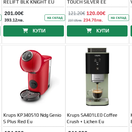
RELIFT BLK KNIGHT EU
TOUCH SILVER EE
201.00€
120.00€
121.20€
на склад
на склад
393.12лв.
234.70лв.
237.05лв.
КУПИ
КУПИ
Krups KP340510 Ndg Genio
Krups SA401LE0 Coffee
S Plus Red Eu
Crush + Lichen Eu