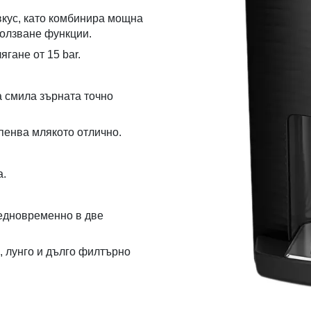
вкус, като комбинира мощна
ползване функции.
гане от 15 bar.
 смила зърната точно
пенва млякото отлично.
а.
 едновременно в две
, лунго и дълго филтърно