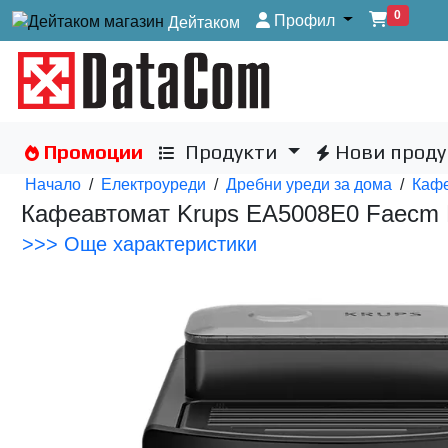
0
Профил
Дейтаком
Промоции
Продукти
Нови проду
Начало
/
Електроуреди
/
Дребни уреди за дома
/
Каф
Кафеавтомат Krups EA5008E0 Faecm Es
>>> Още характеристики