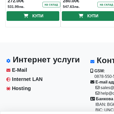
272.00€
280.00€
display, 2.3l
на склад
на склад
531.99лв.
547.63лв.
КУПИ
КУПИ
Интернет услуги
Конт
E-Mail
GSM:
0878-550-5
Internet LAN
E-mail ад
Hosting
sales@
help@d
Банкова 
IBAN: BG6
BIC: UNC