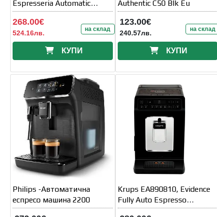
Espresseria Automatic
Authentic C50 Blk Eu
Manual
268.00€
123.00€
на склад
на склад
524.16лв.
240.57лв.
КУПИ
КУПИ
Philips -Автоматична
Krups EA890810, Evidence
еспресо машина 2200
Fully Auto Espresso
Machine, 1450W, Led