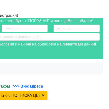
истрация)
атиснете бутон "ПОРЪЧАЙ" и ние ще Ви се обадим!
словия и начина на обработка на личните ми данни!
йтаком
>>> Виж адреса
ктът е с ПО-НИСКА ЦЕНА