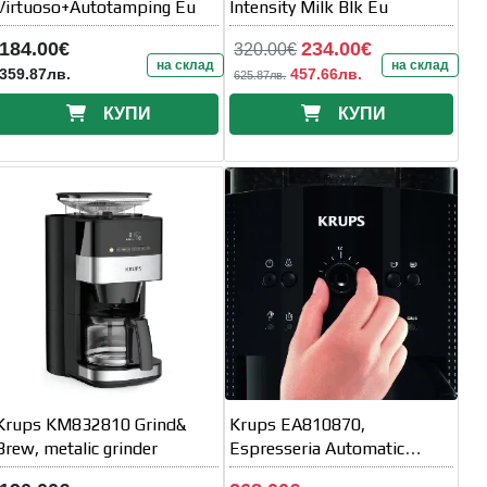
Virtuoso+Autotamping Eu
Intensity Milk Blk Eu
184.00€
234.00€
320.00€
на склад
на склад
359.87лв.
457.66лв.
625.87лв.
КУПИ
КУПИ
Krups KM832810 Grind&
Krups EA810870,
Brew, metalic grinder
Espresseria Automatic
Manual