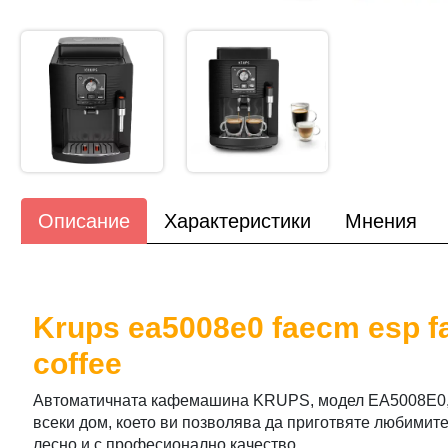
Описание
Характеристики
Мнения
Krups ea5008e0 faecm esp fa
coffee
Автоматичната кафемашина KRUPS, модел EA5008E0, 
всеки дом, което ви позволява да приготвяте любимите
лесно и с професионално качество.