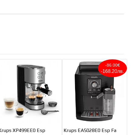
-86.00€
-168.20лв.
Krups XP499EE0 Esp
Krups EA5028E0 Esp Fa