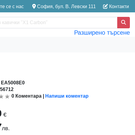
е се с нас
София, бул. В. Левски 111
Контакти
Разширено търсене
:
EA5008E0
156712
0
Коментара
|
Напиши коментар
0
€
7
лв.