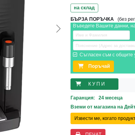
на склад
БЪРЗА ПОРЪЧКА
(без рег
Въведете Вашите данни, н
Следваща >>
Съгласен съм с общите у
Поръчай
К У П И
Гаранция: 24 месеца
Вземи от магазина на Де
Извести ме, когато проду
ПЕЧАТ