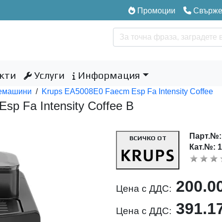
Промоции
Свържет
кти
Услуги
Информация
емашини
/
Krups EA5008E0 Faecm Esp Fa Intensity Coffee
p Fa Intensity Coffee B
Парт.№
ВСИЧКО ОТ
Кат.№: 
200.0
Цена с ДДС:
391.1
Цена с ДДС: