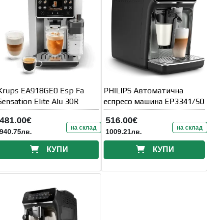
Krups EA918GE0 Esp Fa
PHILIPS Автоматична
Sensation Elite Alu 30R
еспресо машина EP3341/50
481.00€
516.00€
на склад
на склад
940.75лв.
1009.21лв.
КУПИ
КУПИ