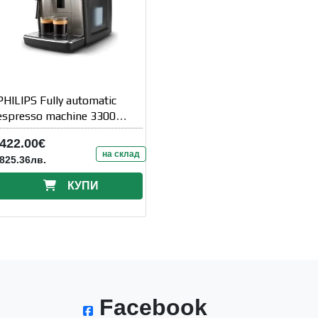
PHILIPS Fully automatic
espresso machine 3300
series 5
422.00€
на склад
825.36лв.
КУПИ
Facebook