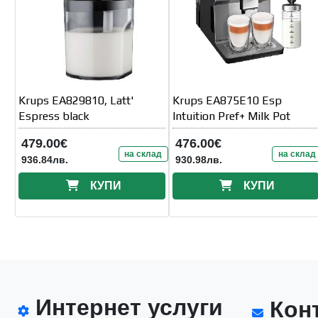
Krups EA829810, Latt'
Krups EA875E10 Esp
Espress black
Intuition Pref+ Milk Pot
479.00€
476.00€
на склад
на склад
936.84лв.
930.98лв.
КУПИ
КУПИ
Интернет услуги
Конт