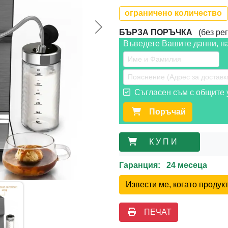
ограничено количество
Следваща >>
БЪРЗА ПОРЪЧКА
(без рег
Въведете Вашите данни, н
Съгласен съм с общите у
Поръчай
К У П И
Гаранция: 24 месеца
Извести ме, когато проду
ПЕЧАТ