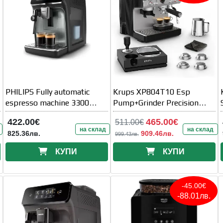
PHILIPS Fully automatic
Krups XP804T10 Esp
espresso machine 3300
Pump+Grinder Precision
series 5
Plus
422.00€
465.00€
511.00€
на склад
на склад
825.36лв.
909.46лв.
999.43лв.
КУПИ
КУПИ
-45.00€
-88.01лв.