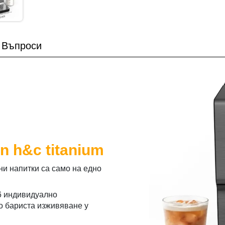
Въпроси
on h&c titanium
тни напитки са само на едно
36 индивидуално
о бариста изживяване у