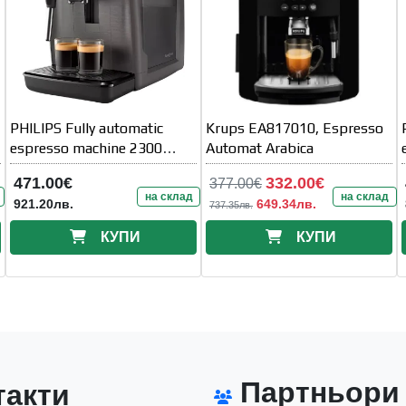
PHILIPS Fully automatic
Krups EA817010, Espresso
espresso machine 2300
Automat Arabica
series 4
471.00€
332.00€
377.00€
на склад
на склад
921.20лв.
649.34лв.
737.35лв.
КУПИ
КУПИ
Партньори
акти