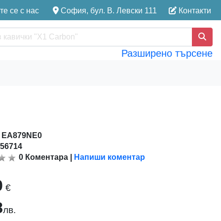
е се с нас
София, бул. В. Левски 111
Контакти
Разширено търсене
:
EA879NE0
156714
0
Коментара
|
Напиши коментар
0
€
8
лв.