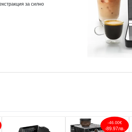
екстракция за силно
-46.00€
-89.97лв.