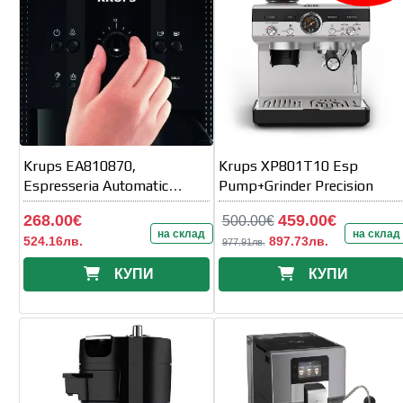
Krups EA810870,
Krups XP801T10 Esp
Espresseria Automatic
Pump+Grinder Precision
Manual
268.00€
459.00€
500.00€
на склад
на склад
524.16лв.
897.73лв.
977.91лв.
КУПИ
КУПИ