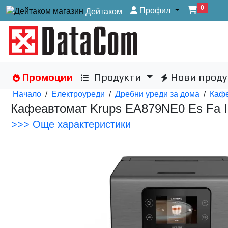
0
Профил
Дейтаком
Промоции
Продукти
Нови проду
Начало
/
Електроуреди
/
Дребни уреди за дома
/
Каф
Кафеавтомат Krups EA879NE0 Es Fa In
>>> Още характеристики