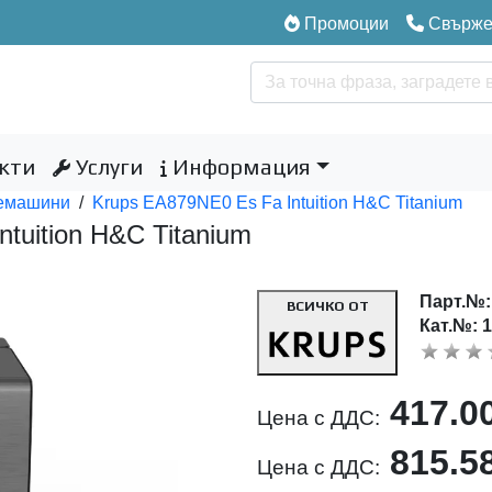
Промоции
Свържет
кти
Услуги
Информация
емашини
/
Krups EA879NE0 Es Fa Intuition H&C Titanium
tuition H&C Titanium
Парт.№
ВСИЧКО ОТ
Кат.№: 
417.0
Цена с ДДС:
815.5
Цена с ДДС: