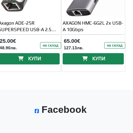
Axagon ADE-25R
AXAGON HMC-6G2L 2x USB-
SUPERSPEED USB-A 2.5
A 10Gbps
GIGABIT
25.00€
65.00€
ETHERNETCompact
на склад
на склад
48.90лв.
127.13лв.
aluminum USB-A 3.2 Gen 1
2.5
КУПИ
КУПИ
Facebook