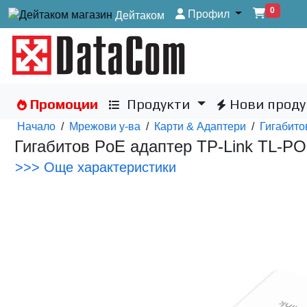
0
Профил
Дейтаком
Промоции
Продукти
Нови проду
Начало
/
Мрежови у-ва
/
Карти & Aдаптери
/
Гигабито
Гигабитов PoE адаптер TP-Link TL-P
>>> Още характеристики