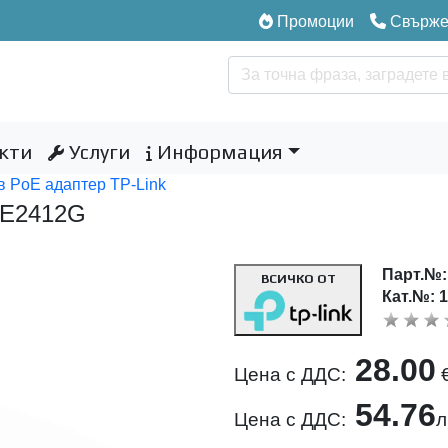
Промоции
Свържет
кти
Услуги
Информация
в PoE адаптер TP-Link
OE2412G
Парт.№
ВСИЧКО ОТ
Кат.№: 
28.00
Цена с ДДС:
54.76
Цена с ДДС:
л