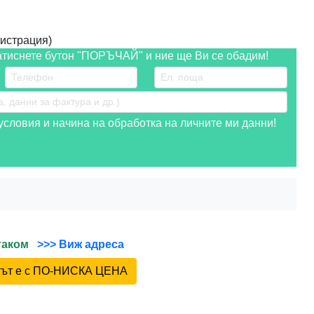
истрация)
атиснете бутон "ПОРЪЧАЙ" и ние ще Ви се обадим!
словия и начина на обработка на личните ми данни!
йтаком
>>> Виж адреса
ктът е с ПО-НИСКА ЦЕНА