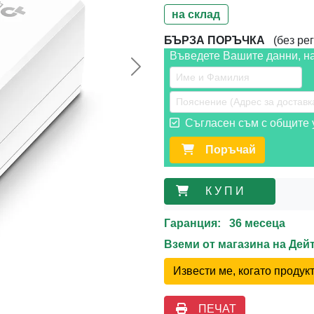
на склад
БЪРЗА ПОРЪЧКА
(без рег
Въведете Вашите данни, н
Следваща >>
Съгласен съм с общите у
Поръчай
К У П И
Гаранция: 36 месеца
Вземи от магазина на Де
Извести ме, когато проду
ПЕЧАТ