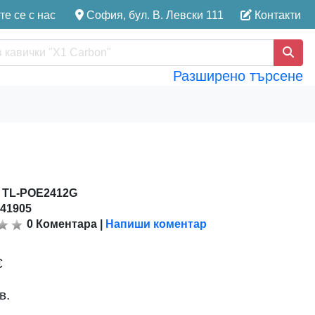
е се с нас
София, бул. В. Левски 111
Контакти
Разширено търсене
:
TL-POE2412G
141905
0
Коментара
|
Напиши коментар
€
в.