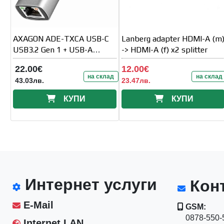
AXAGON ADE-TXCA USB-C
Lanberg adapter HDMI-A (m
USB3.2 Gen 1 + USB-A
-> HDMI-A (f) x2 splitter
reduction- Gigabit Ethernet
22.00€
12.00€
10/100/1000 Adapter
на склад
на склад
43.03лв.
23.47лв.
КУПИ
КУПИ
Интернет услуги
Конт
E-Mail
GSM:
0878-550-5
Internet LAN