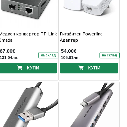
Медиен конвертор TP-Link
Гигабитен Powerline
Omada
Адаптер
67.00€
54.00€
на склад
на склад
131.04лв.
105.61лв.
КУПИ
КУПИ