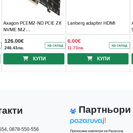
)
Axagon PCEM2-ND PCIE 2X
Lanberg adapter HDMI
NVME M.2
CONTROLLERPCI-Express
126.00€
6.00€
x8 internal controller for
на склад
на склад
246.43лв.
11.73лв.
КУПИ
КУПИ
Партньори
акти
54, 0878-550-556
Преносими компютри на Pazaruvaj