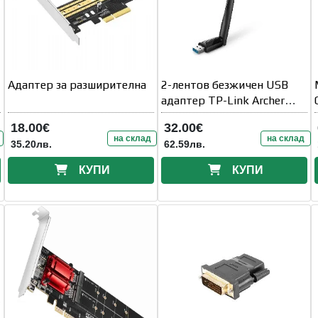
Адаптер за разширителна
2-лентов безжичен USB
адаптер TP-Link Archer
T3U Plus AC1300
18.00€
32.00€
на склад
на склад
35.20лв.
62.59лв.
КУПИ
КУПИ