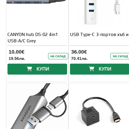
CANYON hub DS-02 4in1
USB Type-C 3-портов хъб и
USB-A/C Grey
10.00€
36.00€
на склад
на склад
19.56лв.
70.41лв.
КУПИ
КУПИ