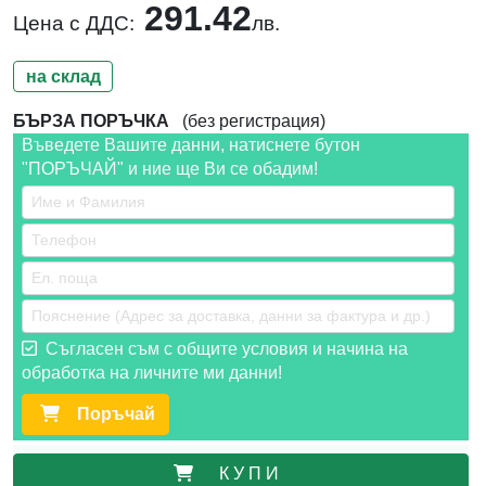
291.42
Цена с ДДС:
лв.
на склад
БЪРЗА ПОРЪЧКА
(без регистрация)
Въведете Вашите данни, натиснете бутон
"ПОРЪЧАЙ" и ние ще Ви се обадим!
Съгласен съм с общите условия и начина на
обработка на личните ми данни!
Поръчай
К У П И