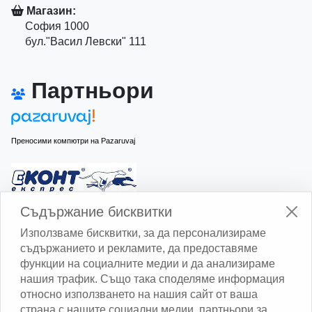
Магазин:
София 1000
бул."Васил Левски" 111
Партньори
Преносими компютри на Pazaruvaj
Изчисли доставката с Еконт
Съдържание бисквитки
Използваме бисквитки, за да персонализираме
съдържанието и рекламите, да предоставяме
функции на социалните медии и да анализираме
нашия трафик. Също така споделяме информация
относно използването на нашия сайт от ваша
Изчисли доставката със Спиди
страна с нашите социални медии, партньори за