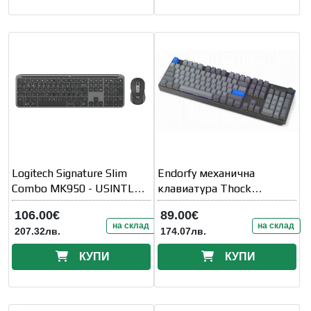
Logitech Signature Slim
Endorfy механична
Combo MK950 - USINTL
клавиатура Thock
Graphite
Wireless V2 Full Size
106.00€
89.00€
на склад
на склад
207.32лв.
174.07лв.
КУПИ
КУПИ