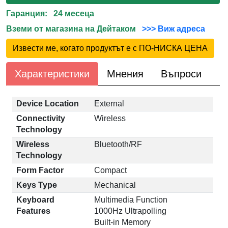
Гаранция: 24 месеца
Вземи от магазина на Дейтаком
>>> Виж адреса
Извести ме, когато продуктът е с ПО-НИСКА ЦЕНА
Характеристики
Мнения
Въпроси
Device Location
External
Connectivity
Wireless
Technology
Wireless
Bluetooth/RF
Technology
Form Factor
Compact
Keys Type
Mechanical
Keyboard
Multimedia Function
Features
1000Hz Ultrapolling
Built-in Memory