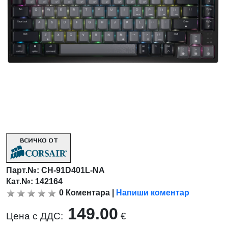
ВСИЧКО ОТ
Парт.№:
CH-91D401L-NA
Кат.№: 142164
0
Коментара
|
Напиши коментар
149.00
Цена с ДДС:
€