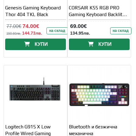
Genesis Gaming Keyboard
CORSAIR K55 RGB PRO
Thor 404 TKL Black
Gaming Keyboard Backlit
Zoned
74.00€
69.00€
77.00€
на склад
на склад
144.73лв.
134.95лв.
150.60лв.
КУПИ
КУПИ
Logitech G915 X Low
Bluetooth и безжична
Profile Wired Gaming
механична