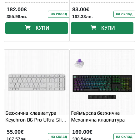
182.00€
83.00€
на склад
на склад
355.96лв.
162.33лв.
КУПИ
КУПИ
Безжична клавиатура
Геймърска безжична
Keychron B6 Pro Ultra-Slim
Механична клавиатура
- Ivory White
55.00€
169.00€
на склад
на склад
107.57лв.
330.54лв.