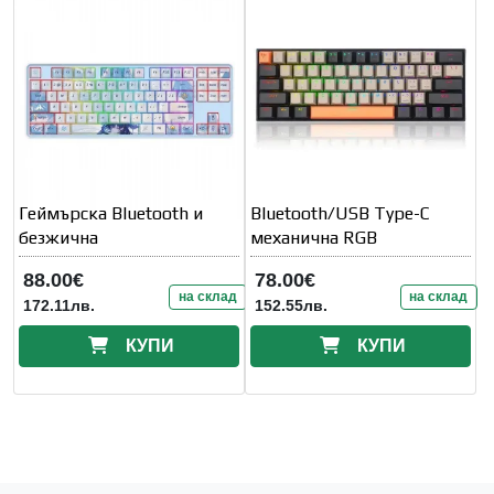
Геймърска Bluetooth и
Bluetooth/USB Type-C
безжична
механична RGB
88.00€
78.00€
на склад
на склад
172.11лв.
152.55лв.
КУПИ
КУПИ