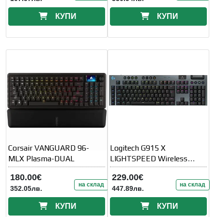
КУПИ
КУПИ
Corsair VANGUARD 96-
Logitech G915 X
MLX Plasma-DUAL
LIGHTSPEED Wireless
Gaming Keyboard
180.00€
229.00€
на склад
на склад
352.05лв.
447.89лв.
КУПИ
КУПИ