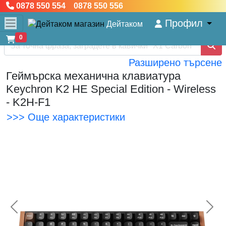
0878 550 554 0878 550 556
Профил
Дейтаком
0
Разширено търсене
Геймърска механична клавиатура
Keychron K2 HE Special Edition - Wireless
- K2H-F1
>>> Още характеристики
<< Предишна
Сл