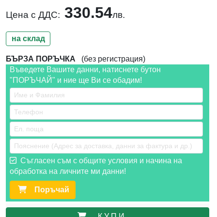
330.54
Цена с ДДС:
лв.
на склад
БЪРЗА ПОРЪЧКА
(без регистрация)
Въведете Вашите данни, натиснете бутон
"ПОРЪЧАЙ" и ние ще Ви се обадим!
Съгласен съм с общите условия и начина на
обработка на личните ми данни!
Поръчай
К У П И