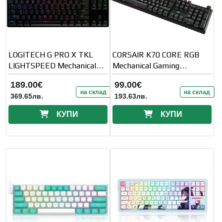
LOGITECH G PRO X TKL
CORSAIR K70 CORE RGB
LIGHTSPEED Mechanical
Mechanical Gaming
Gaming Keyboard - BLACK -
Keyboard— Black
189.00€
99.00€
US INT' L - TACTILE
на склад
на склад
369.65лв.
193.63лв.
КУПИ
КУПИ