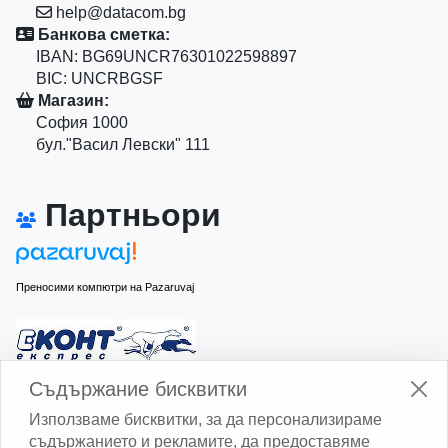
help@datacom.bg
Банкова сметка:
IBAN: BG69UNCR76301022598897
BIC: UNCRBGSF
Магазин:
София 1000
бул."Васил Левски" 111
Партньори
Преносими компютри на Pazaruvaj
Изчисли доставката с Еконт
Съдържание бисквитки
Използваме бисквитки, за да персонализираме
съдържанието и рекламите, да предоставяме