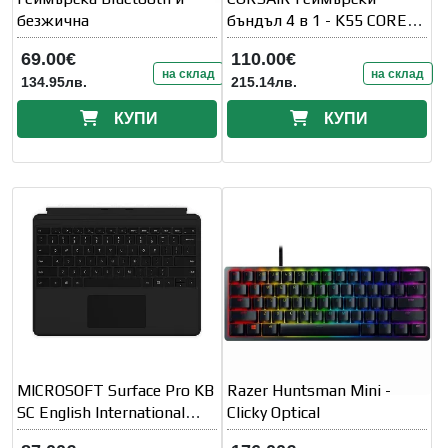
безжична
бъндъл 4 в 1 - K55 CORE /
HARPOON RGB PRO /
69.00€
110.00€
на склад
на склад
134.95лв.
215.14лв.
КУПИ
КУПИ
MICROSOFT Surface Pro KB
Razer Huntsman Mini -
SC English International
Clicky Optical
Black