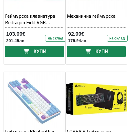
Геймърска клавиатура
Механична геймърска
Redragon Fidd RGB
K683WB-RGB - бяло/
103.00€
92.00€
зелено
на склад
на склад
201.45лв.
179.94лв.
КУПИ
КУПИ
Геймърска Bluetooth и
CORSAIR Геймърски