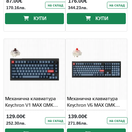
87.00€
176.00€
на склад
на склад
170.16лв.
344.23лв.
КУПИ
КУПИ
Механична клавиатура
Механична клавиатура
Keychron V1 MAX QMK
Keychron V6 MAX QMK
75% Carbon Black -
Carbon Black -
129.00€
139.00€
на склад
на склад
252.30лв.
271.86лв.