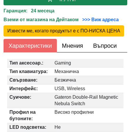
Гаранция: 24 месеца
Вземи от магазина на Дейтаком
>>> Виж адреса
Извести ме, когато продуктът е с ПО-НИСКА ЦЕНА
Характеристики
Мнения
Въпроси
Тип аксесоар.:
Gaming
Тип клавиатура:
Механична
Свързване:
Безжична
Интерфейс:
USB, Wireless
Суичове:
Gateron Double-Rail Magnetic
Nebula Switch
Профил на
Високо профилни
бутоните:
LED подсветка:
Не