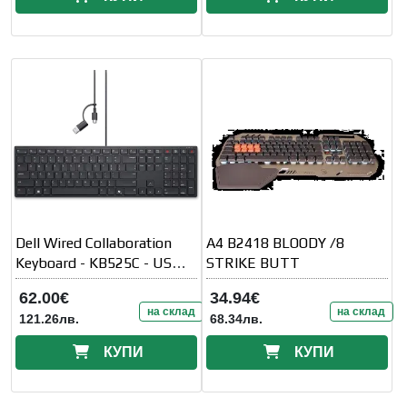
Dell Wired Collaboration
A4 B2418 BLOODY /8
Keyboard - KB525C - US
STRIKE BUTT
International
62.00€
34.94€
на склад
на склад
121.26лв.
68.34лв.
КУПИ
КУПИ