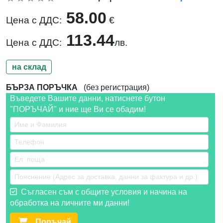
58.00
Цена с ДДС:
€
113.44
Цена с ДДС:
лв.
на склад
БЪРЗА ПОРЪЧКА
(без регистрация)
Въведете Вашите данни, натиснете бутон
"ПОРЪЧАЙ" и ние ще Ви се обадим!
Съгласен съм с общите условия и начина на
обработка на личните ми данни!
Поръчай