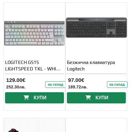
LOGITECH G515
Безжична клавиатура
LIGHTSPEED TKL - WHITE
Logitech
- US INT' L - 2
129.00€
97.00€
на склад
на склад
252.30лв.
189.72лв.
КУПИ
КУПИ