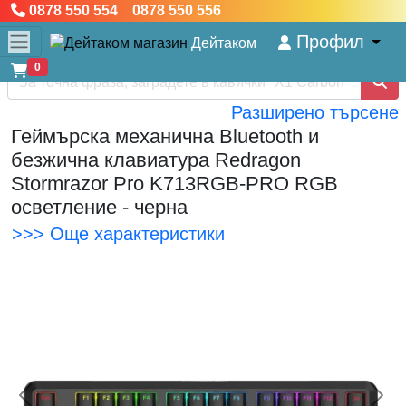
0878 550 554 0878 550 556
Профил
Дейтаком
0
Разширено търсене
Геймърска механична Bluetooth и
безжична клавиатура Redragon
Stormrazor Pro K713RGB-PRO RGB
осветление - черна
>>> Още характеристики
<< Предишна
Сл