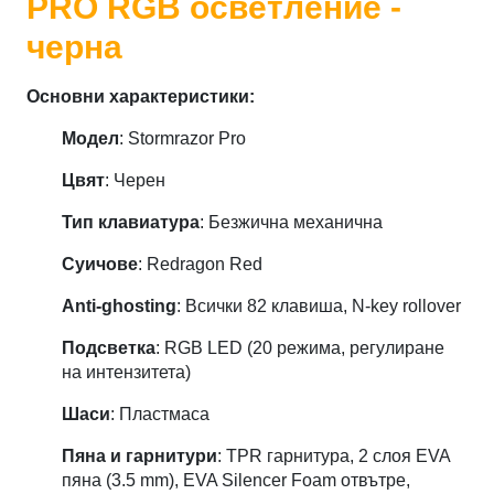
PRO RGB осветление -
черна
Основни характеристики:
Модел
: Stormrazor Pro
Цвят
: Черен
Тип клавиатура
: Безжична механична
Суичове
: Redragon Red
Anti-ghosting
: Всички 82 клавиша, N-key rollover
Подсветка
: RGB LED (20 режима, регулиране
на интензитета)
Шаси
: Пластмаса
Пяна и гарнитури
: TPR гарнитура, 2 слоя EVA
пяна (3.5 mm), EVA Silencer Foam отвътре,