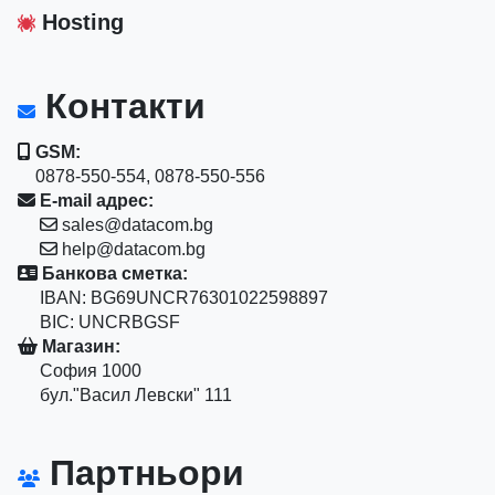
Hosting
Контакти
GSM:
0878-550-554, 0878-550-556
E-mail адрес:
sales@datacom.bg
help@datacom.bg
Банкова сметка:
IBAN: BG69UNCR76301022598897
BIC: UNCRBGSF
Магазин:
София 1000
бул."Васил Левски" 111
Партньори