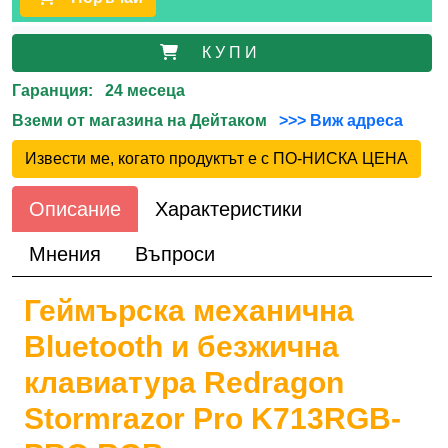
К У П И
Гаранция: 24 месеца
Вземи от магазина на Дейтаком
>>> Виж адреса
Извести ме, когато продуктът е с ПО-НИСКА ЦЕНА
Описание
Характеристики
Мнения
Въпроси
Геймърска механична
Bluetooth и безжична
клавиатура Redragon
Stormrazor Pro K713RGB-