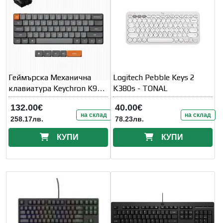
Геймърска Механична
Logitech Pebble Keys 2
клавиатура Keychron K9
K380s - TONAL
Max QMK
132.00€
40.00€
на склад
на склад
258.17лв.
78.23лв.
КУПИ
КУПИ