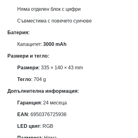
Няма отделен блок с цифри
Съвместима с повечето суичове
Батерия:
Капацитет:
3000 mAh
Размери и тегло:
Размери
: 335 × 140 × 43 mm
Тегло
: 704 g
Допълнителна информация:
Гаранция
: 24 месеца
EAN
: 6950376725936
LED цвят
: RGB
Палмрест
: Няма