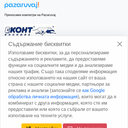
Преносими компютри на Pazaruvaj
Изчисли доставката с Еконт
Съдържание бисквитки
Използваме бисквитки, за да персонализираме
съдържанието и рекламите, да предоставяме
функции на социалните медии и да анализираме
нашия трафик. Също така споделяме информация
относно използването на нашия сайт от ваша
Изчисли доставката със Спиди
страна с нашите социални медии, партньори за
реклама и анализи (запознайте се
как Google
Facebook
обработва личната информация
), които могат да я
комбинират с друга информация, която сте им
предоставили или която са събрали от вашето
използване на техните услуги.