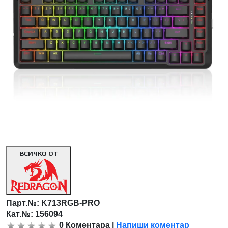
ВСИЧКО ОТ
Парт.№:
K713RGB-PRO
Кат.№: 156094
0
Коментара
|
Напиши коментар