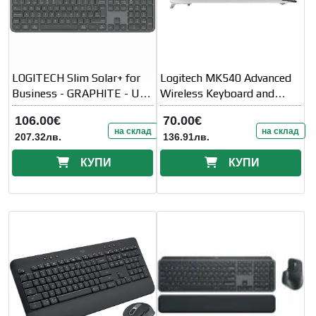
LOGITECH Slim Solar+ for
Logitech MK540 Advanced
Business - GRAPHITE - US
Wireless Keyboard and
INT'L - 2
Mouse Combo
106.00€
70.00€
на склад
на склад
207.32лв.
136.91лв.
КУПИ
КУПИ