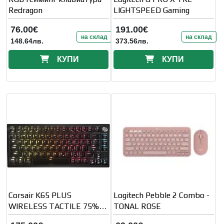
Redragon
LIGHTSPEED Gaming
76.00€
191.00€
на склад
на склад
148.64лв.
373.56лв.
КУПИ
КУПИ
Corsair K65 PLUS
Logitech Pebble 2 Combo -
WIRELESS TACTILE 75%
TONAL ROSE
RGB Mechanical Gaming