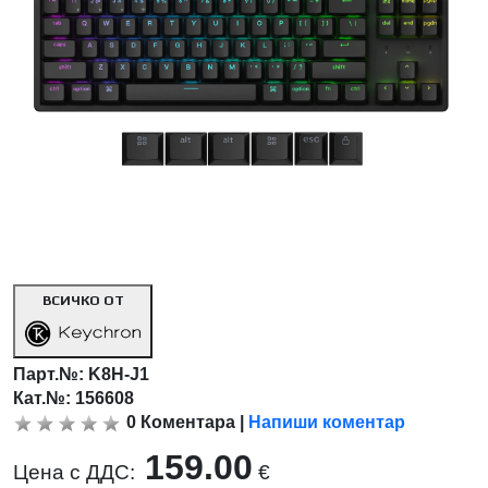
ВСИЧКО ОТ
Парт.№:
K8H-J1
Кат.№: 156608
0
Коментара
|
Напиши коментар
159.00
Цена с ДДС:
€