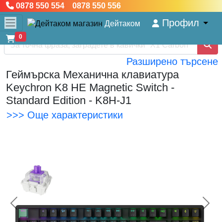
0878 550 554 0878 550 556
Профил
Дейтаком
0
Разширено търсене
Геймърска Механична клавиатура
Keychron K8 HE Magnetic Switch -
Standard Edition - K8H-J1
>>> Още характеристики
<< Предишна
Сл