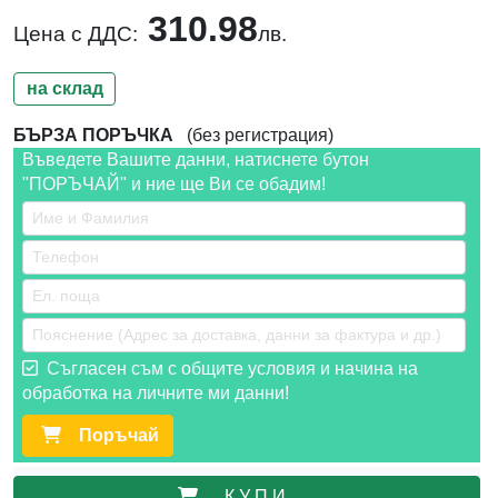
310.98
Цена с ДДС:
лв.
на склад
БЪРЗА ПОРЪЧКА
(без регистрация)
Въведете Вашите данни, натиснете бутон
"ПОРЪЧАЙ" и ние ще Ви се обадим!
Съгласен съм с общите условия и начина на
обработка на личните ми данни!
Поръчай
К У П И