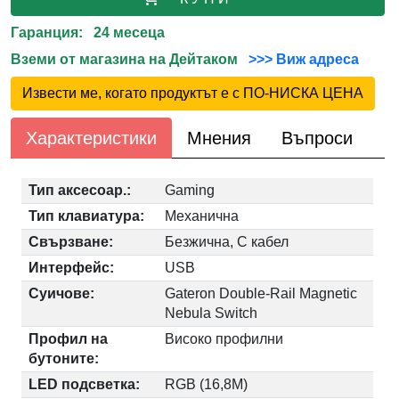
Гаранция: 24 месеца
Вземи от магазина на Дейтаком
>>> Виж адреса
Извести ме, когато продуктът е с ПО-НИСКА ЦЕНА
Характеристики
Мнения
Въпроси
Тип аксесоар.:
Gaming
Тип клавиатура:
Механична
Свързване:
Безжична, С кабел
Интерфейс:
USB
Суичове:
Gateron Double-Rail Magnetic
Nebula Switch
Профил на
Високо профилни
бутоните:
LED подсветка:
RGB (16,8M)