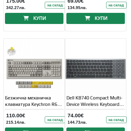
175.00€
69.00€
Keyboard
на склад
на склад
342.27лв.
134.95лв.
КУПИ
КУПИ
Безжична механичка
Dell KB740 Compact Multi-
клавиатура Keychron R6
Device Wireless Keyboard
QMK Retro -
US International
110.00€
74.00€
на склад
на склад
215.14лв.
144.73лв.