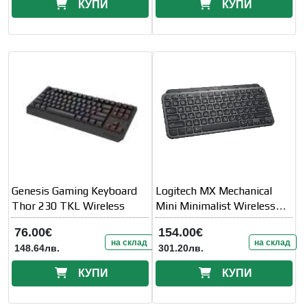
КУПИ
КУПИ
Genesis Gaming Keyboard
Logitech MX Mechanical
Thor 230 TKL Wireless
Mini Minimalist Wireless
Illuminated Keyboard -
76.00€
154.00€
GRAPHITE - US
на склад
на склад
148.64лв.
301.20лв.
КУПИ
КУПИ