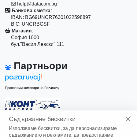
help@datacom.bg
Банкова сметка:
IBAN: BG69UNCR76301022598897
BIC: UNCRBGSF
Магазин:
София 1000
бул."Васил Левски" 111
Партньори
Преносими компютри на Pazaruvaj
Изчисли доставката с Еконт
Съдържание бисквитки
Използваме бисквитки, за да персонализираме
съдържанието и рекламите, да предоставяме