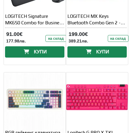
LOGITECH Signature
LOGITECH MX Keys
MK650 Combo for Business
Bluetooth Combo Gen 2 -
- GRAPHITE - US INT' L -
GRAPHITE - US INT' L -
91.00€
199.00€
BT - INTNL - B2B
B2B
на склад
на склад
177.98лв.
389.21лв.
КУПИ
КУПИ
RGB гейминг клавиатура
Logitech G PRO X TKL