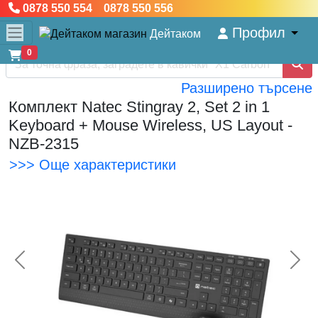
0878 550 554 0878 550 556
Профил
Дейтаком
0
Разширено търсене
Комплект Natec Stingray 2, Set 2 in 1
Keyboard + Mouse Wireless, US Layout -
NZB-2315
>>> Още характеристики
<< Предишна
Сл