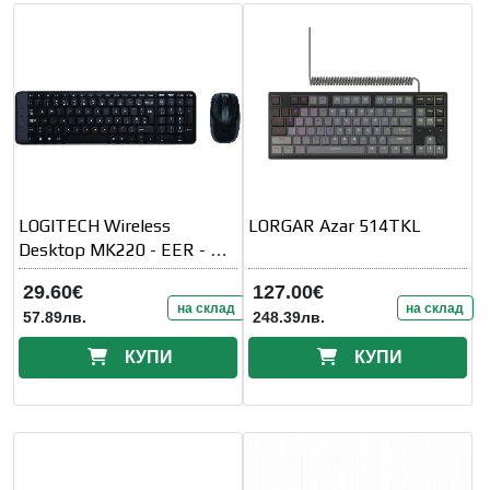
LOGITECH Wireless
LORGAR Azar 514TKL
Desktop MK220 - EER - US
International
29.60€
127.00€
на склад
на склад
57.89лв.
248.39лв.
КУПИ
КУПИ