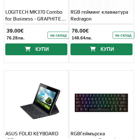
LOGITECH MK370 Combo
RGB гейминг клавиатура
for Business - GRAPHITE -
Redragon
US INT' L - BT
39.00€
76.00€
на склад
на склад
76.28лв.
148.64лв.
КУПИ
КУПИ
ASUS FOLIO KEYBOARD
RGBГеймърска