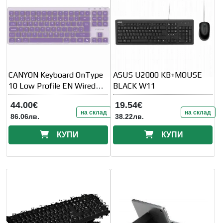
CANYON Keyboard OnType
ASUS U2000 KB+MOUSE
10 Low Profile EN Wired
BLACK W11
Violet
44.00€
19.54€
на склад
на склад
86.06лв.
38.22лв.
КУПИ
КУПИ