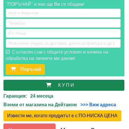
"ПОРЪЧАЙ" и ние ще Ви се обадим!
Съгласен съм с общите условия и начина на
обработка на личните ми данни!
Поръчай
К У П И
Гаранция: 24 месеца
Вземи от магазина на Дейтаком
>>> Виж адреса
Извести ме, когато продуктът е с ПО-НИСКА ЦЕНА