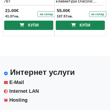
/BT
клавиатура Draconic
K530RGB-PRO_BR с Кафяв
21.00€
55.00€
превключвател
на склад
на склад
41.07лв.
107.57лв.
КУПИ
КУПИ
Интернет услуги
E-Mail
Internet LAN
Hosting