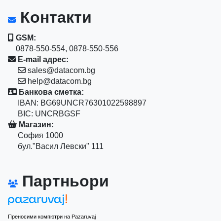
Контакти
GSM:
0878-550-554, 0878-550-556
E-mail адрес:
sales@datacom.bg
help@datacom.bg
Банкова сметка:
IBAN: BG69UNCR76301022598897
BIC: UNCRBGSF
Магазин:
София 1000
бул."Васил Левски" 111
Партньори
Преносими компютри на Pazaruvaj