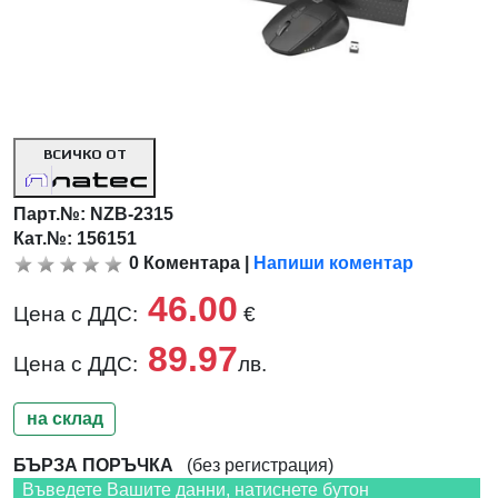
ВСИЧКО ОТ
Парт.№:
NZB-2315
Кат.№: 156151
0
Коментара
|
Напиши коментар
46.00
Цена с ДДС:
€
89.97
Цена с ДДС:
лв.
на склад
БЪРЗА ПОРЪЧКА
(без регистрация)
Въведете Вашите данни, натиснете бутон