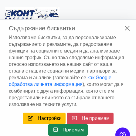
Изчисли доставката с Еконт
Съдържание бисквитки
Използваме бисквитки, за да персонализираме
съдържанието и рекламите, да предоставяме
функции на социалните медии и да анализираме
нашия трафик. Също така споделяме информация
относно използването на нашия сайт от ваша
Изчисли доставката със Спиди
страна с нашите социални медии, партньори за
реклама и анализи (запознайте се
как Google
Facebook
обработва личната информация
), които могат да я
комбинират с друга информация, която сте им
предоставили или която са събрали от вашето
използване на техните услуги.
Настройки
Не приемам
Copyright © 2013 - 2026
Дейтаком ООД
Author
EAA.
All
rights reserved.
Приемам