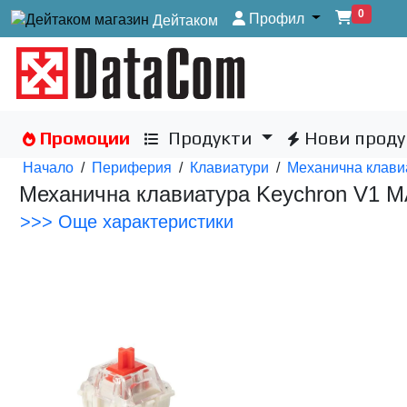
0
Профил
Дейтаком
Промоции
Продукти
Нови проду
Начало
/
Периферия
/
Клавиатури
/
Механична клави
Механична клавиатура Keychron V1 M
>>> Още характеристики