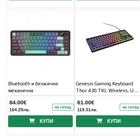
Bluetooth и безжична
Genesis Gaming Keyboard
механична
Thor 430 TKL Wireless, US,
RGB Mechanical Outemu,
84.00€
61.00€
Pink
на склад
на склад
164.29лв.
119.31лв.
КУПИ
КУПИ