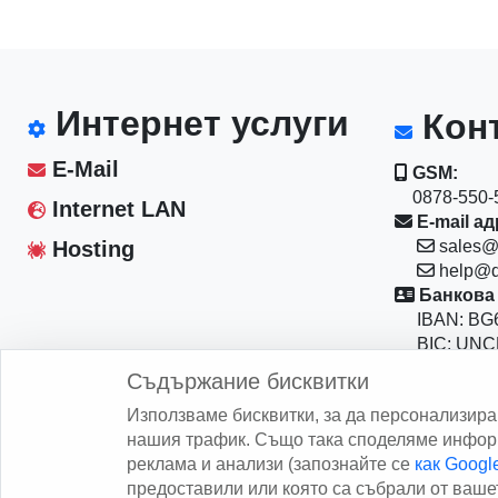
Интернет услуги
Конт
E-Mail
GSM:
0878-550-5
Internet LAN
E-mail ад
Hosting
sales@
help@d
Банкова 
IBAN: BG6
BIC: UNC
Магазин:
Съдържание бисквитки
София 10
Използваме бисквитки, за да персонализир
бул."Васил
нашия трафик. Също така споделяме информ
реклама и анализи (запознайте се
как Goog
предоставили или която са събрали от вашет