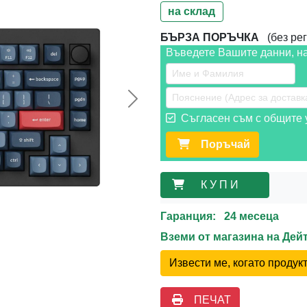
на склад
БЪРЗА ПОРЪЧКА
(без рег
Въведете Вашите данни, н
Следваща >>
Съгласен съм с общите у
Поръчай
К У П И
Гаранция: 24 месеца
Вземи от магазина на Де
Извести ме, когато проду
ПЕЧАТ