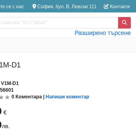
е се с нас
София, бул. В. Левски 111
Контакти
Разширено търсене
V1M-D1
:
V1M-D1
156601
0
Коментара
|
Напиши коментар
0
€
0
лв.