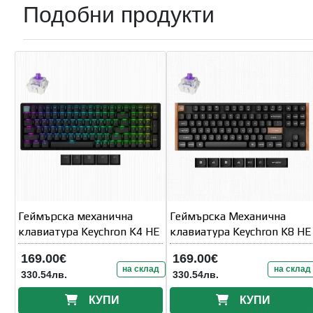
Подобни продукти
Геймърска механична
Геймърска Механична
клавиатура Keychron K4 HE
клавиатура Keychron K8 HE
169.00€
169.00€
на склад
на склад
330.54лв.
330.54лв.
КУПИ
КУПИ