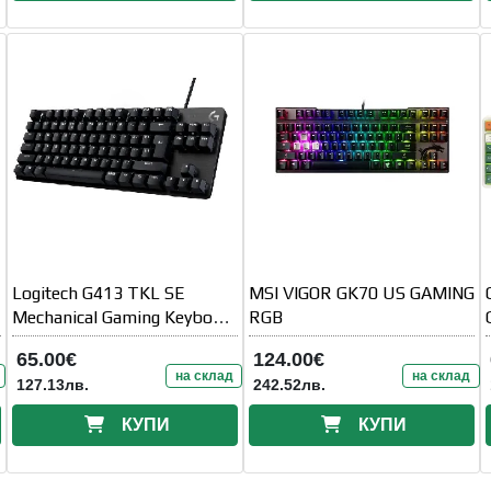
Logitech G413 TKL SE
MSI VIGOR GK70 US GAMING
Mechanical Gaming Keyboard
RGB
- BLACK - US INT' L - INTNL
65.00€
124.00€
на склад
на склад
127.13лв.
242.52лв.
КУПИ
КУПИ