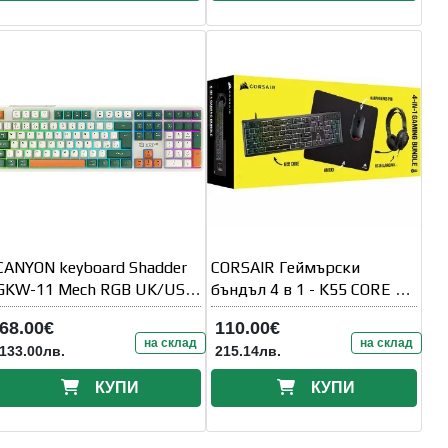
CANYON keyboard Shadder
CORSAIR Геймърски
GKW-11 Mech RGB UK/US
бъндъл 4 в 1 - K55 CORE /
Wireless White
HARPOON RGB PRO /
68.00€
110.00€
на склад
на склад
133.00лв.
215.14лв.
КУПИ
КУПИ