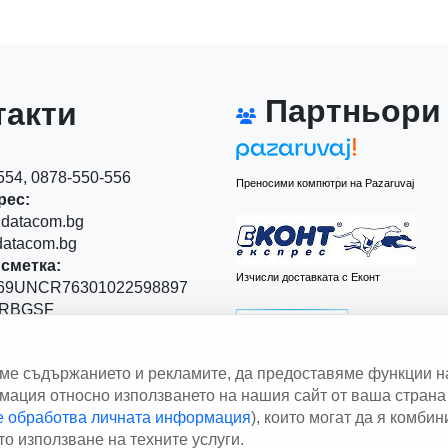
Партньори
акти
54, 0878-550-556
Преносими компютри на Pazaruvaj
рес:
datacom.bg
atacom.bg
сметка:
Изчисли доставката с Еконт
9UNCR76301022598897
RBGSF
00
аме съдържанието и рекламите, да предоставяме функции н
 Левски" 111
ация относно използването на нашия сайт от ваша страна 
le обработва личната информация
), които могат да я комби
Изчисли доставката със Спиди
о използване на техните услуги.