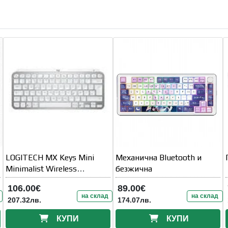
LOGITECH MX Keys Mini
Механична Bluetooth и
Minimalist Wireless
безжична
Illuminated Keyboard - PALE
106.00€
89.00€
GREY - US INT' L - 2
на склад
на склад
207.32лв.
174.07лв.
КУПИ
КУПИ