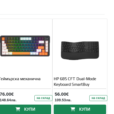
Геймърска механична
HP 685 CFT Dual-Mode
Keyboard SmartBuy
76.00€
56.00€
на склад
на склад
148.64лв.
109.53лв.
КУПИ
КУПИ