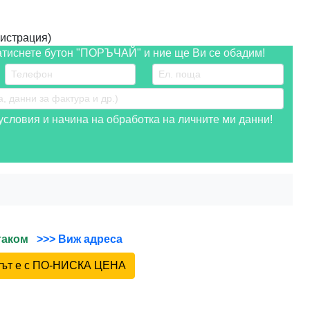
истрация)
атиснете бутон "ПОРЪЧАЙ" и ние ще Ви се обадим!
словия и начина на обработка на личните ми данни!
йтаком
>>> Виж адреса
ктът е с ПО-НИСКА ЦЕНА