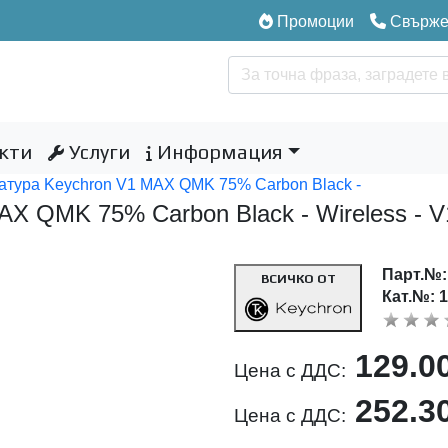
Промоции
Свържет
кти
Услуги
Информация
атура Keychron V1 MAX QMK 75% Carbon Black -
AX QMK 75% Carbon Black - Wireless - 
Парт.№
ВСИЧКО ОТ
Кат.№: 
129.0
Цена с ДДС:
252.3
Цена с ДДС: