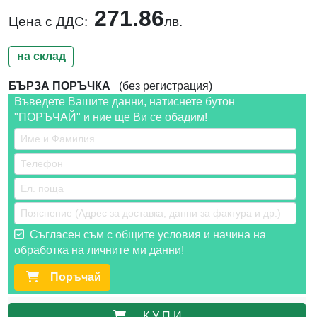
271.86
Цена с ДДС:
лв.
на склад
БЪРЗА ПОРЪЧКА
(без регистрация)
Въведете Вашите данни, натиснете бутон
"ПОРЪЧАЙ" и ние ще Ви се обадим!
Съгласен съм с общите условия и начина на
обработка на личните ми данни!
Поръчай
К У П И