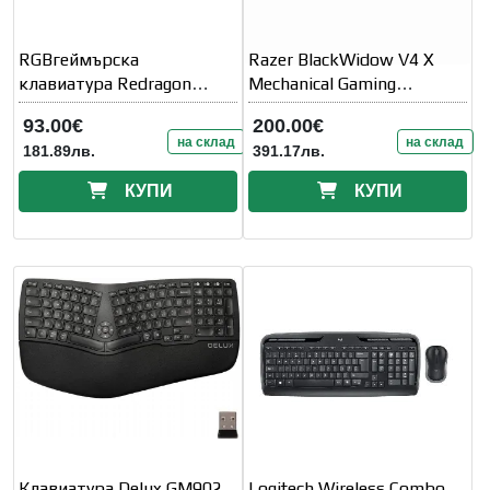
RGBгеймърска
Razer BlackWidow V4 X
клавиатура Redragon
Mechanical Gaming
Devarajas K556
Keyboard
93.00€
200.00€
на склад
на склад
181.89лв.
391.17лв.
КУПИ
КУПИ
Клавиатура Delux GM902
Logitech Wireless Combo