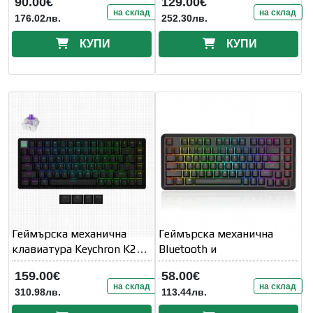
90.00€
129.00€
на склад
на склад
176.02лв.
252.30лв.
КУПИ
КУПИ
Геймърска механична
Геймърска механична
клавиатура Keychron K2
Bluetooth и
HE
159.00€
58.00€
на склад
на склад
310.98лв.
113.44лв.