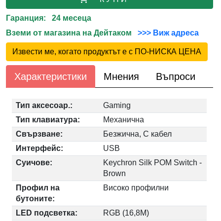
Гаранция: 24 месеца
Вземи от магазина на Дейтаком
>>> Виж адреса
Извести ме, когато продуктът е с ПО-НИСКА ЦЕНА
Характеристики
Мнения
Въпроси
Тип аксесоар.:
Gaming
Тип клавиатура:
Механична
Свързване:
Безжична, С кабел
Интерфейс:
USB
Суичове:
Keychron Silk POM Switch -
Brown
Профил на
Високо профилни
бутоните:
LED подсветка:
RGB (16,8M)