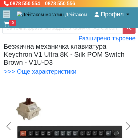
0878 550 554 0878 550 556
Профил
Дейтаком
0
Разширено търсене
Безжична механичка клавиатура
Keychron V1 Ultra 8K - Silk POM Switch
Brown - V1U-D3
>>> Още характеристики
<< Предишна
Сл