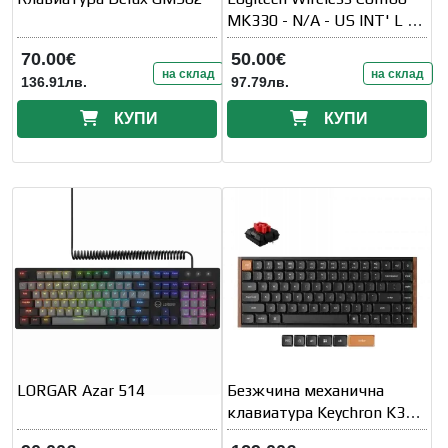
MK330 - N/A - US INT' L -
INTNL
70.00€
50.00€
на склад
на склад
136.91лв.
97.79лв.
КУПИ
КУПИ
LORGAR Azar 514
Безжчина механична
клавиатура Keychron K3
MAX SE