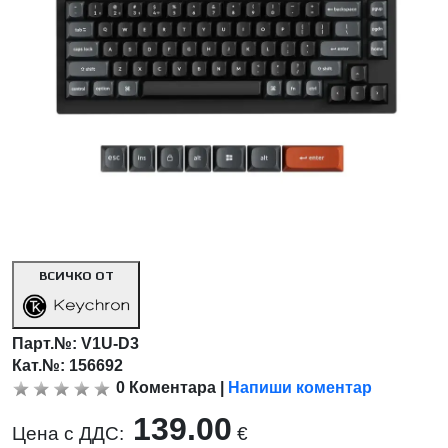
ВСИЧКО ОТ
Парт.№:
V1U-D3
Кат.№: 156692
0
Коментара
|
Напиши коментар
139.00
Цена с ДДС:
€