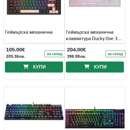
Геймърска механична
Геймърскa механична
клавиатура Ducky One 3
Pure White
105.00€
204.00€
на склад
на склад
205.36лв.
398.99лв.
КУПИ
КУПИ