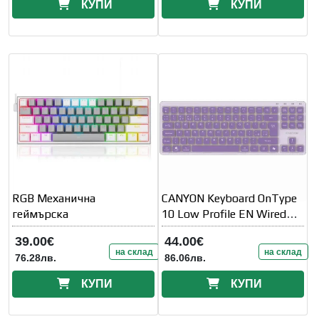
КУПИ
КУПИ
RGB Механична
CANYON Keyboard OnType
геймърска
10 Low Profile EN Wired
Violet
39.00€
44.00€
на склад
на склад
76.28лв.
86.06лв.
КУПИ
КУПИ