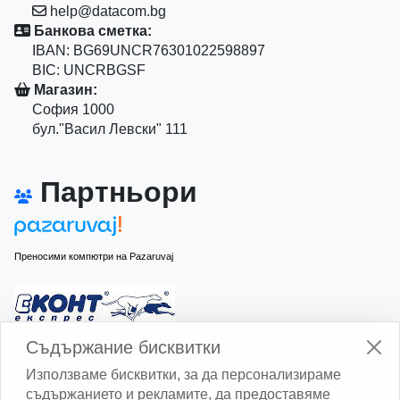
help@datacom.bg
Банкова сметка:
IBAN: BG69UNCR76301022598897
BIC: UNCRBGSF
Магазин:
София 1000
бул."Васил Левски" 111
Партньори
Преносими компютри на Pazaruvaj
Изчисли доставката с Еконт
Съдържание бисквитки
Използваме бисквитки, за да персонализираме
съдържанието и рекламите, да предоставяме