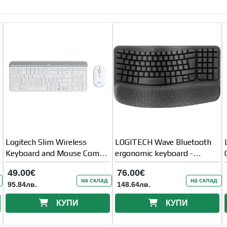
Logitech Slim Wireless
LOGITECH Wave Bluetooth
Keyboard and Mouse Combo
ergonomic keyboard -
MK470 - OFFWHITE
GRAPHITE - US INT' L - B2B
49.00€
76.00€
на склад
на склад
95.84лв.
148.64лв.
КУПИ
КУПИ