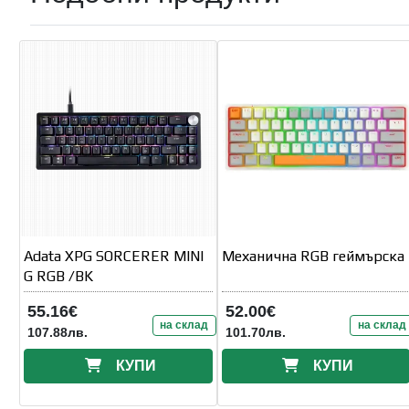
Adata XPG SORCERER MINI
Механична RGB геймърска
G RGB /BK
55.16€
52.00€
на склад
на склад
107.88лв.
101.70лв.
КУПИ
КУПИ