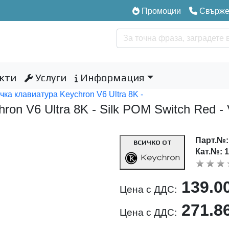
Промоции
Свържет
кти
Услуги
Информация
ка клавиатура Keychron V6 Ultra 8K -
on V6 Ultra 8K - Silk POM Switch Red -
Парт.№
ВСИЧКО ОТ
Кат.№: 
139.0
Цена с ДДС:
271.8
Цена с ДДС: