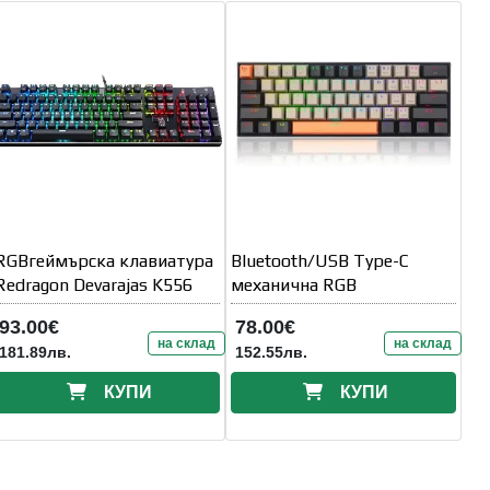
RGBгеймърска клавиатура
Bluetooth/USB Type-C
Redragon Devarajas K556
механична RGB
93.00€
78.00€
на склад
на склад
181.89лв.
152.55лв.
КУПИ
КУПИ