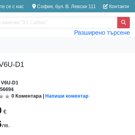
е се с нас
София, бул. В. Левски 111
Контакти
Разширено търсене
 V6U-D1
:
V6U-D1
156694
0
Коментара
|
Напиши коментар
0
€
6
лв.