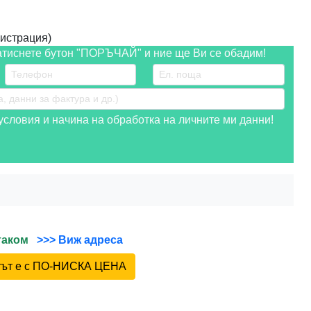
истрация)
атиснете бутон "ПОРЪЧАЙ" и ние ще Ви се обадим!
словия и начина на обработка на личните ми данни!
йтаком
>>> Виж адреса
ктът е с ПО-НИСКА ЦЕНА