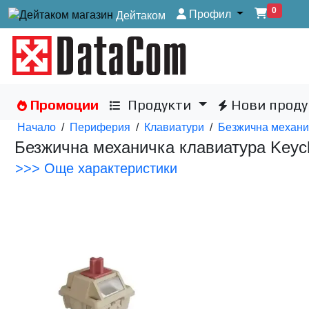
0
Профил
Дейтаком
Промоции
Продукти
Нови проду
Начало
/
Периферия
/
Клавиатури
/
Безжична механич
Безжична механичка клавиатура Keychr
>>> Още характеристики