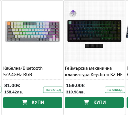
Кабелна/Bluetooth
Геймърска механична
5/2.4GHz RGB
клавиатура Keychron K2 HE
81.00€
159.00€
на склад
на склад
158.42лв.
310.98лв.
КУПИ
КУПИ