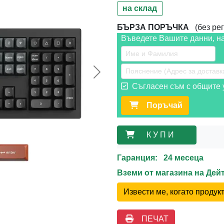
на склад
БЪРЗА ПОРЪЧКА
(без рег
Въведете Вашите данни, н
Следваща >>
Съгласен съм с общите у
Поръчай
К У П И
Гаранция: 24 месеца
Вземи от магазина на Де
Извести ме, когато проду
ПЕЧАТ