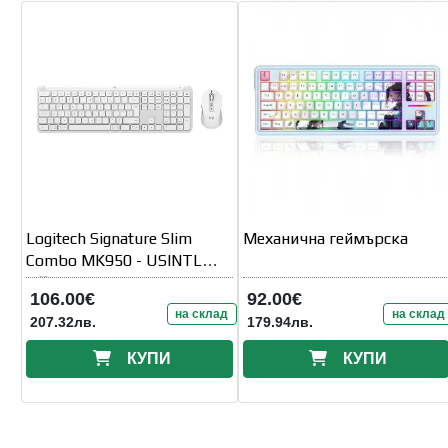
Logitech Signature Slim
Механична геймърска
Combo MK950 - USINTL
Offwhite
106.00€
92.00€
на склад
на склад
207.32лв.
179.94лв.
КУПИ
КУПИ