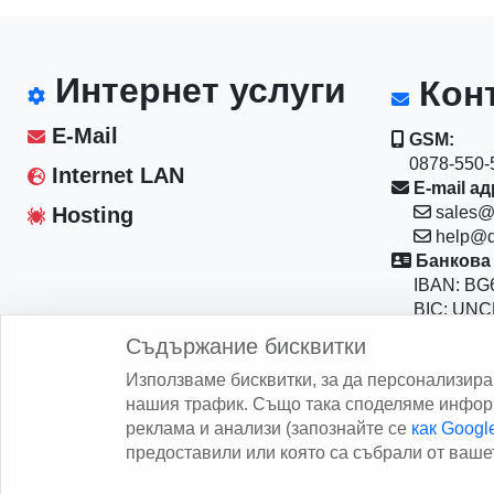
Интернет услуги
Конт
E-Mail
GSM:
0878-550-5
Internet LAN
E-mail ад
Hosting
sales@
help@d
Банкова 
IBAN: BG6
BIC: UNC
Магазин:
Съдържание бисквитки
София 10
Използваме бисквитки, за да персонализир
бул."Васил
нашия трафик. Също така споделяме информ
реклама и анализи (запознайте се
как Goog
предоставили или която са събрали от вашет