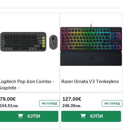
Logitech Pop Icon Combo -
Razer Ornata V3 Tenkeyless
Graphite -
79.00€
127.00€
на склад
на склад
154.51лв.
248.39лв.
КУПИ
КУПИ