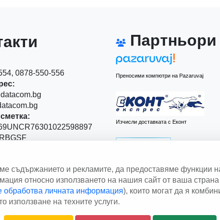
Партньори
акти
54, 0878-550-556
Преносими компютри на Pazaruvaj
рес:
datacom.bg
atacom.bg
сметка:
Изчисли доставката с Еконт
9UNCR76301022598897
RBGSF
00
аме съдържанието и рекламите, да предоставяме функции н
 Левски" 111
ация относно използването на нашия сайт от ваша страна 
le обработва личната информация
), които могат да я комби
Изчисли доставката със Спиди
о използване на техните услуги.