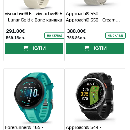
vívoactive® 6 - vívoactive® 6
Approach® S50 -
- Lunar Gold с Bone каишка
Approach® S50 - Cream
Gold Aluminium безел с
291.00€
388.00€
Ivory ComfortFit Nylon
на склад
на склад
569.15лв.
758.86лв.
каишка
КУПИ
КУПИ
Forerunner® 165 -
Approach® S44 -