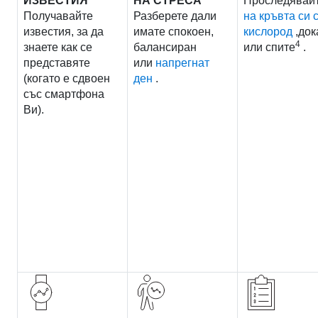
ИЗВЕСТИЯ
НА СТРЕСА
Проследявай
Получавайте
Разберете дали
на кръвта си 
известия, за да
имате спокоен,
кислород
,док
4
знаете как се
балансиран
или спите
.
представяте
или
напрегнат
(когато е сдвоен
ден
.
със смартфона
Ви).