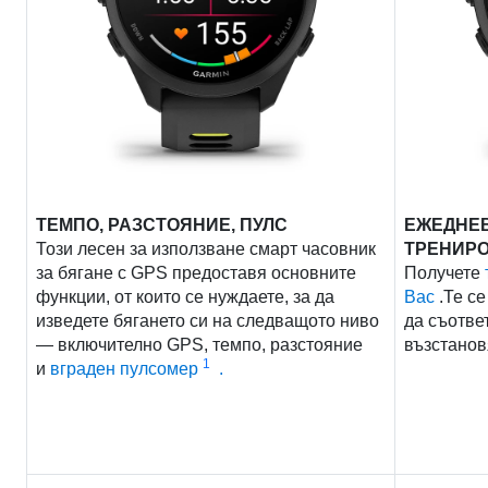
ЕЖЕДНЕ
ТЕМПО, РАЗСТОЯНИЕ, ПУЛС
ТРЕНИР
Този лесен за използване смарт часовник
Получете
за бягане с GPS предоставя основните
Вас
.Те с
функции, от които се нуждаете, за да
да съотве
изведете бягането си на следващото ниво
възстанов
— включително GPS, темпо, разстояние
1
и
вграден пулсомер
.