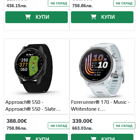
каишка
на склад
на склад
436.15лв.
758.86лв.
КУПИ
КУПИ
Approach® S50 -
Forerunner® 170 - Music -
Approach® S50 - Slate
Whitestone с
Aluminium безел с Black
Whitestone/Cloud Blue
388.00€
339.00€
ComfortFit Nylon каишка
каишка
на склад
на склад
758.86лв.
663.03лв.
КУПИ
КУПИ