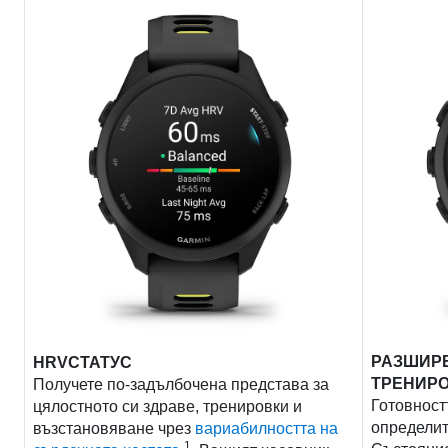
РАЗШИРЕ
HRVСТАТУС
ТРЕНИР
Получете по-задълбочена представа за
Готовност
цялостното си здраве, тренировки и
определит
възстановяване чрез
вариабилността на
1