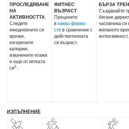
ПРОСЛЕДЯВАНЕ
ФИТНЕС
БЪРЗА ТРЕ
НА
ВЪЗРАСТ
Създавайте т
АКТИВНОСТТА
Преценете
бягане дирек
Следете
в
каква форма
часовника си 
ежедневните си
сте
в сравнение с
желаното вре
крачки,
действителната
интензивност.
изгорените
си възраст.
калории,
изкачените етажи
и още от китката
3
си
.
ИЗПЪЛНЕНИЕ