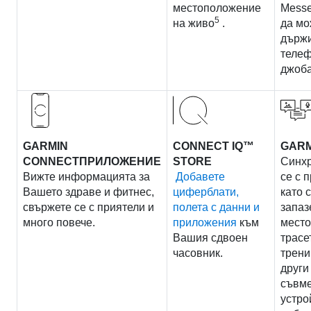
местоположение
Mess
5
на живо
.
да мо
държ
телеф
джоба
GARMIN
CONNECT IQ™
GARM
CONNECTПРИЛОЖЕНИЕ
STORE
Синх
Вижте информацията за
Добавете
се с 
Вашето здраве и фитнес,
циферблати,
като 
свържете се с приятели и
полета с данни и
запаз
много повече.
приложения
към
мест
Вашия сдвоен
трасе
часовник.
трени
други
съвм
устро