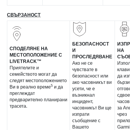
СВЪРЗАНОСТ
БЕЗОПАСНОСТ
ИЗП
СПОДЕЛЯНЕ НА
И
НА
МЕСТОПОЛОЖЕНИЕ С
ПРОСЛЕДЯВАНЕ
СЪО
LIVETRACK™
Ако не се
Изпо
Приятелите и
чувствате в
клави
семейството могат да
безопасност или
да из
следят местоположението
ако часовникът ви
бързи
5
Ви в реално време
и да
усети, че е
отгов
преглеждат
възникнал
сдвое
предварително планирани
инцидент,
часов
трасета.
часовникът Ви ще
за An
изпрати
чрез
съобщение с
прил
Вашето
Garmi