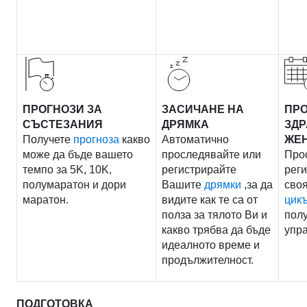
ПРОГНОЗИ ЗА
ЗАСИЧАНЕ НА
ПР
СЪСТЕЗАНИЯ
ДРЯМКА
ЗДР
Получете
прогноза
какво
Автоматично
ЖЕ
може да бъде вашето
проследявайте или
Про
темпо за 5K, 10K,
регистрирайте
рег
полумаратон и дори
Вашите
дрямки
,за да
сво
маратон.
видите как те са от
цик
полза за тялото Ви и
полу
какво трябва да бъде
упр
идеалното време и
продължителност.
ПОДГОТОВКА