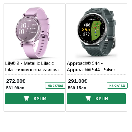
Lily® 2 - Metallic Lilac с
Approach® S44 -
Lilac силиконова каишка
Approach® S44 - Silver
Aluminium безел с Twilight
272.00€
291.00€
силиконова каишка
на склад
на склад
531.99лв.
569.15лв.
КУПИ
КУПИ