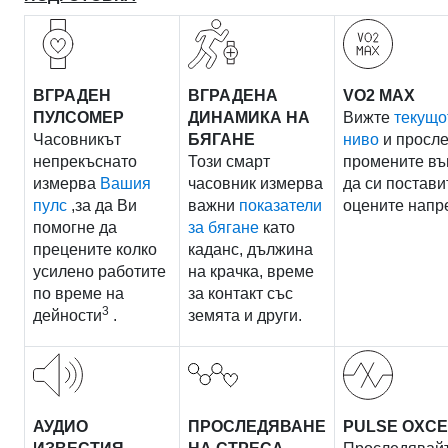
ВГРАДЕН
ВГРАДЕНА
VO2 MAX
ПУЛСОМЕР
ДИНАМИКА НА
Вижте
текущо
Часовникът
БЯГАНЕ
ниво
и просл
непрекъснато
Този смарт
промените въ
измерва
Вашия
часовник измерва
да си постави
пулс
,за да Ви
важни
показатели
оцените напре
помогне да
за бягане
като
прецените колко
каданс, дължина
усилено работите
на крачка, време
по време на
за контакт със
3
дейности
.
земята и други.
АУДИО
ПРОСЛЕДЯВАНЕ
PULSE OXС