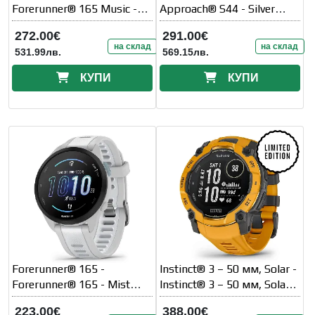
Forerunner® 165 Music -
Approach® S44 - Silver
Turquoise/Aqua
Aluminium безел с Black
272.00€
291.00€
силиконова каишка
на склад
на склад
531.99лв.
569.15лв.
КУПИ
КУПИ
Forerunner® 165 -
Instinct® 3 – 50 мм, Solar -
Forerunner® 165 - Mist
Instinct® 3 – 50 мм, Solar -
grey/Whitestone
Sunburst с Sunburst/Grey
223.00€
388.00€