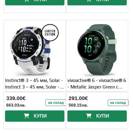
Instinct® 3 – 45 мм, Solar -
vívoactive® 6 - vívoactive® 6
Instinct 3 – 45 мм, Solar -
- Metallic Jasper Green с
Whitestone с
Jasper Green каишка
339.00€
291.00€
Whitestone/Bolt
на склад
на склад
663.03лв.
569.15лв.
КУПИ
КУПИ