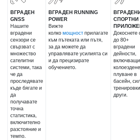
ВГРАДЕН
ВГРАДЕН RUNNING
ВГРАДЕН
GNSS
POWER
СПОРТНИ
Нашите
Вижте
ПРИЛОЖЕ
вградени
колко
мощност
прилагате
Докоснете 
сензори се
към пътеката или пътя,
до 80+
свързват с
за да можете да
вградени
множество
управлявате усилията си
дейности,
сателитни
и да прецизирате
включващ
системи, така
обучението.
колоездене
че да
плуване в
проследявате
басейн, си
къде бягате и
тренировки
да
други.
получавате
точна
статистика,
включително
разстояние и
темпо.