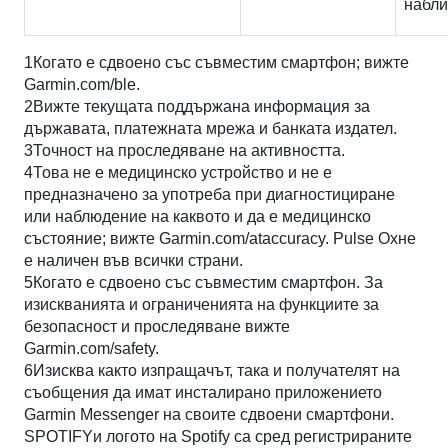
набли
1Когато е сдвоено със съвместим смартфон; вижте
Garmin.com/ble.
2Вижте текущата поддържана информация за
държавата, платежната мрежа и банката издател.
3Точност на проследяване на активността.
4Това не е медицинско устройство и не е
предназначено за употреба при диагностициране
или наблюдение на каквото и да е медицинско
състояние; вижте Garmin.com/ataccuracy. Pulse Oxне
е наличен във всички страни.
5Когато е сдвоено със съвместим смартфон. За
изискванията и ограниченията на функциите за
безопасност и проследяване вижте
Garmin.com/safety.
6Изисква както изпращачът, така и получателят на
съобщения да имат инсталирано приложението
Garmin Messenger на своите сдвоени смартфони.
SPOTIFYи логото на Spotify са сред регистрираните