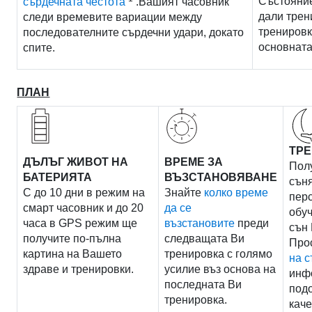
Състояние
сърдечната честота
.Вашият часовник
дали трен
следи времевите вариации между
тренировк
последователните сърдечни удари, докато
основната
спите.
ПЛАН
ТРЕ
ДЪЛЪГ ЖИВОТ НА
ВРЕМЕ ЗА
Полу
БАТЕРИЯТА
ВЪЗСТАНОВЯВАНЕ
сън
С до 10 дни в режим на
Знайте
колко време
пер
смарт часовник и до 20
да се
обуч
часа в GPS режим ще
възстановите
преди
сън 
получите по-пълна
следващата Ви
Про
картина на Вашето
тренировка с голямо
на 
здраве и тренировки.
усилие въз основа на
инф
последната Ви
под
тренировка.
каче